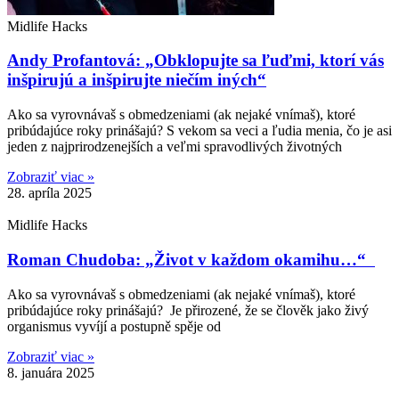
Midlife Hacks
Andy Profantová: „Obklopujte sa ľuďmi, ktorí vás
inšpirujú a inšpirujte niečím iných“
Ako sa vyrovnávaš s obmedzeniami (ak nejaké vnímaš), ktoré
pribúdajúce roky prinášajú? S vekom sa veci a ľudia menia, čo je asi
jeden z najprirodzenejších a veľmi spravodlivých životných
Zobraziť viac »
28. apríla 2025
Midlife Hacks
Roman Chudoba: „Život v každom okamihu…“
Ako sa vyrovnávaš s obmedzeniami (ak nejaké vnímaš), ktoré
pribúdajúce roky prinášajú? Je přirozené, že se člověk jako živý
organismus vyvíjí a postupně spěje od
Zobraziť viac »
8. januára 2025