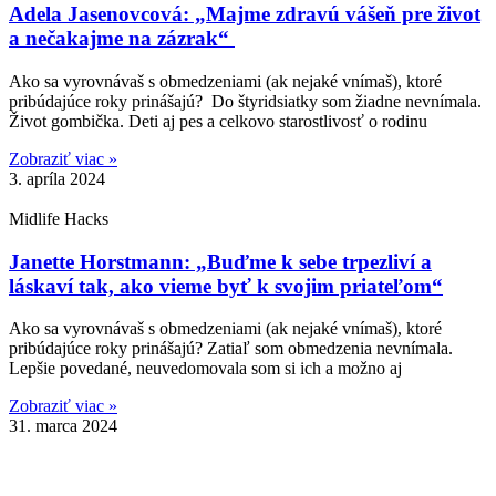
Adela Jasenovcová: „Majme zdravú vášeň pre život
a nečakajme na zázrak“
Ako sa vyrovnávaš s obmedzeniami (ak nejaké vnímaš), ktoré
pribúdajúce roky prinášajú? Do štyridsiatky som žiadne nevnímala.
Život gombička. Deti aj pes a celkovo starostlivosť o rodinu
Zobraziť viac »
3. apríla 2024
Midlife Hacks
Janette Horstmann: „Buďme k sebe trpezliví a
láskaví tak, ako vieme byť k svojim priateľom“
Ako sa vyrovnávaš s obmedzeniami (ak nejaké vnímaš), ktoré
pribúdajúce roky prinášajú? Zatiaľ som obmedzenia nevnímala.
Lepšie povedané, neuvedomovala som si ich a možno aj
Zobraziť viac »
31. marca 2024