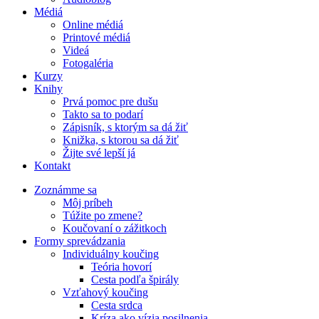
Médiá
Online médiá
Printové médiá
Videá
Fotogaléria
Kurzy
Knihy
Prvá pomoc pre dušu
Takto sa to podarí
Zápisník, s ktorým sa dá žiť
Knižka, s ktorou sa dá žiť
Žijte své lepší já
Kontakt
Zoznámme sa
Môj príbeh
Túžite po zmene?
Koučovaní o zážitkoch
Formy sprevádzania
Individuálny koučing
Teória hovorí
Cesta podľa špirály
Vzťahový koučing
Cesta srdca
Kríza ako vízia posilnenia