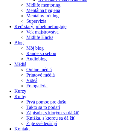
Midlife mentoring
Mentálna hygiena
Mentálny tréning
Supervízia
Keď starý príbeh nefunguje
Vek majstrovstva
Midlife Hacks
Blog
Môj blog
Rande so sebou
Audioblog
Médiá
Online médiá
Printové médiá
Videá
Fotogaléria
Kurzy
Knihy
Prvá pomoc pre dušu
Takto sa to podarí
Zápisník, s ktorým sa dá žiť
Knižka, s ktorou sa dá žiť
Žijte své lepší já
Kontakt