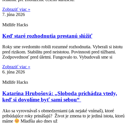
Zobraziť viac »
7. júna 2026
Midlife Hacks
Keď staré rozhodnutia prestanú slúžiť
Roky sme svedomito robili rozumné rozhodnutia. Vyberali si istotu
pred rizikom. Stabilitu pred neistotou. Povinnosti pred túžbami.
Zodpovednosť pred úletmi. Fungovalo to. Vybudovali sme si
Zobraziť viac »
6. júna 2026
Midlife Hacks
Katarína Hrubošová: „Sloboda prichádza vtedy,
keď si dovolíme byť sami sebou“
Ako sa vyrovnávaš s obmedzeniami (ak nejaké vnímaš), ktoré
pribúdajúce roky prinášajú? Život je zmena to je jediná istota, ktorú
máme
Mladšia ako dnes už