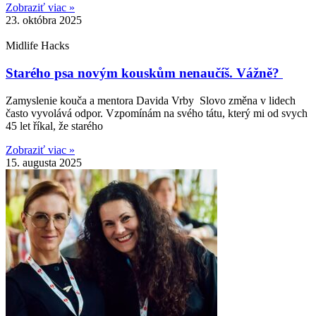
Zobraziť viac »
23. októbra 2025
Midlife Hacks
Starého psa novým kouskům nenaučíš. Vážně?
Zamyslenie kouča a mentora Davida Vrby Slovo změna v lidech
často vyvolává odpor. Vzpomínám na svého tátu, který mi od svych
45 let říkal, že starého
Zobraziť viac »
15. augusta 2025