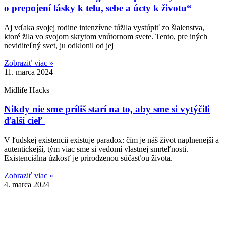
o prepojení lásky k telu, sebe a úcty k životu“
Aj vďaka svojej rodine intenzívne túžila vystúpiť zo šialenstva,
ktoré žila vo svojom skrytom vnútornom svete. Tento, pre iných
neviditeľný svet, ju odklonil od jej
Zobraziť viac »
11. marca 2024
Midlife Hacks
Nikdy nie sme príliš starí na to, aby sme si vytýčili
ďalší cieľ
V ľudskej existencii existuje paradox: čím je náš život naplnenejší a
autentickejší, tým viac sme si vedomí vlastnej smrteľnosti.
Existenciálna úzkosť je prirodzenou súčasťou života.
Zobraziť viac »
4. marca 2024