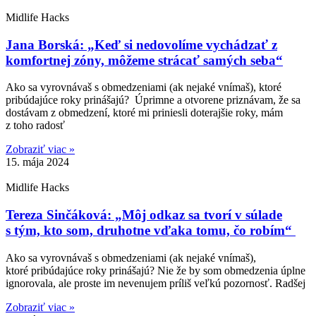
Midlife Hacks
Jana Borská: „Keď si nedovolíme vychádzať z
komfortnej zóny, môžeme strácať samých seba“
Ako sa vyrovnávaš s obmedzeniami (ak nejaké vnímaš), ktoré
pribúdajúce roky prinášajú? Úprimne a otvorene priznávam, že sa
dostávam z obmedzení, ktoré mi priniesli doterajšie roky, mám
z toho radosť
Zobraziť viac »
15. mája 2024
Midlife Hacks
Tereza Sinčáková: „Môj odkaz sa tvorí v súlade
s tým, kto som, druhotne vďaka tomu, čo robím“
Ako sa vyrovnávaš s obmedzeniami (ak nejaké vnímaš),
ktoré pribúdajúce roky prinášajú? Nie že by som obmedzenia úplne
ignorovala, ale proste im nevenujem príliš veľkú pozornosť. Radšej
Zobraziť viac »