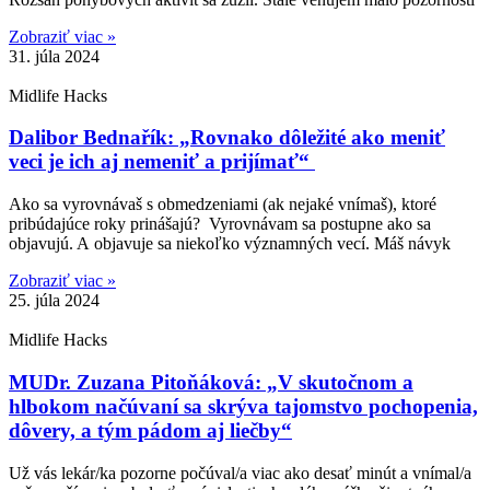
Zobraziť viac »
31. júla 2024
Midlife Hacks
Dalibor Bednařík: „Rovnako dôležité ako meniť
veci je ich aj nemeniť a prijímať“
Ako sa vyrovnávaš s obmedzeniami (ak nejaké vnímaš), ktoré
pribúdajúce roky prinášajú? Vyrovnávam sa postupne ako sa
objavujú. A objavuje sa niekoľko významných vecí. Máš návyk
Zobraziť viac »
25. júla 2024
Midlife Hacks
MUDr. Zuzana Pitoňáková: „V skutočnom a
hlbokom načúvaní sa skrýva tajomstvo pochopenia,
dôvery, a tým pádom aj liečby“
Už vás lekár/ka pozorne počúval/a viac ako desať minút a vnímal/a