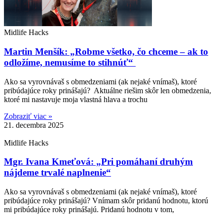
Midlife Hacks
Martin Menšík: „Robme všetko, čo chceme – ak to
odložíme, nemusíme to stihnúť“
Ako sa vyrovnávaš s obmedzeniami (ak nejaké vnímaš), ktoré
pribúdajúce roky prinášajú? Aktuálne riešim skôr len obmedzenia,
ktoré mi nastavuje moja vlastná hlava a trochu
Zobraziť viac »
21. decembra 2025
Midlife Hacks
Mgr. Ivana Kmeťová: „Pri pomáhaní druhým
nájdeme trvalé naplnenie“
Ako sa vyrovnávaš s obmedzeniami (ak nejaké vnímaš), ktoré
pribúdajúce roky prinášajú? Vnímam skôr pridanú hodnotu, ktorú
mi pribúdajúce roky prinášajú. Pridanú hodnotu v tom,