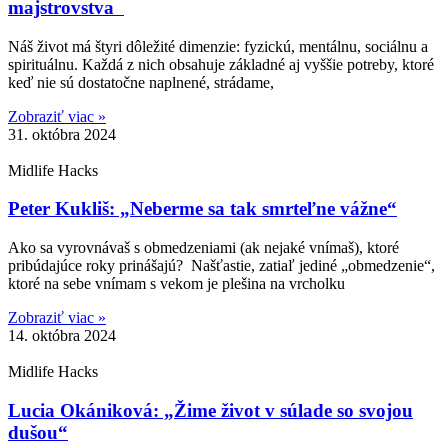
majstrovstva
Náš život má štyri dôležité dimenzie: fyzickú, mentálnu, sociálnu a
spirituálnu. Každá z nich obsahuje základné aj vyššie potreby, ktoré
keď nie sú dostatočne naplnené, strádame,
Zobraziť viac »
31. októbra 2024
Midlife Hacks
Peter Kukliš: „Neberme sa tak smrteľne vážne“
Ako sa vyrovnávaš s obmedzeniami (ak nejaké vnímaš), ktoré
pribúdajúce roky prinášajú? Našťastie, zatiaľ jediné „obmedzenie“,
ktoré na sebe vnímam s vekom je plešina na vrcholku
Zobraziť viac »
14. októbra 2024
Midlife Hacks
Lucia Okániková: „Žime život v súlade so svojou
dušou“