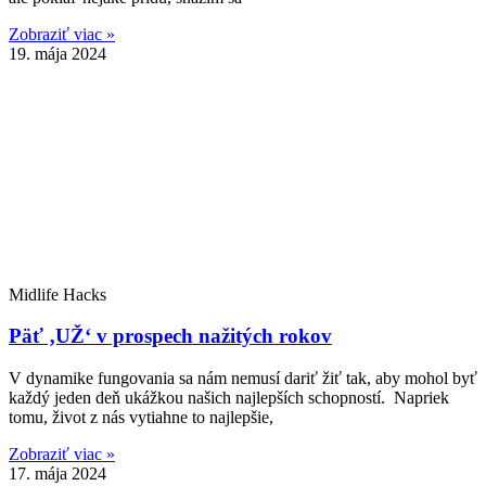
Zobraziť viac »
19. mája 2024
Midlife Hacks
Päť ‚UŽ‘ v prospech nažitých rokov
V dynamike fungovania sa nám nemusí dariť žiť tak, aby mohol byť
každý jeden deň ukážkou našich najlepších schopností. Napriek
tomu, život z nás vytiahne to najlepšie,
Zobraziť viac »
17. mája 2024