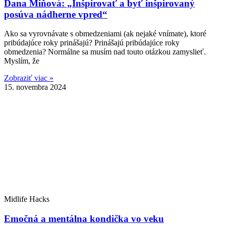
Dana Miňová: „Inšpirovať a byť inšpirovaný
posúva nádherne vpred“
Ako sa vyrovnávate s obmedzeniami (ak nejaké vnímate), ktoré
pribúdajúce roky prinášajú? Prinášajú pribúdajúce roky
obmedzenia? Normálne sa musím nad touto otázkou zamyslieť.
Myslím, že
Zobraziť viac »
15. novembra 2024
Midlife Hacks
Emočná a mentálna kondička vo veku