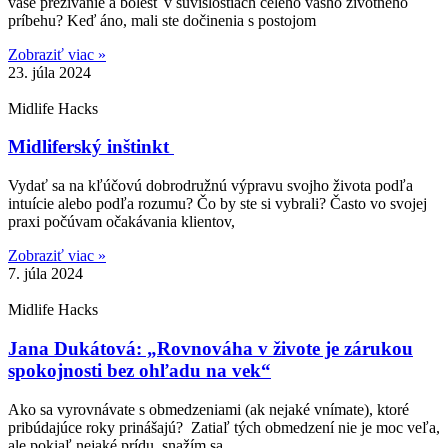
vaše prežívanie a bolesť v súvislostiach celého vášho životného
príbehu? Keď áno, mali ste dočinenia s postojom
Zobraziť viac »
23. júla 2024
Midlife Hacks
Midliferský inštinkt
Vydať sa na kľúčovú dobrodružnú výpravu svojho života podľa
intuície alebo podľa rozumu? Čo by ste si vybrali? Často vo svojej
praxi počúvam očakávania klientov,
Zobraziť viac »
7. júla 2024
Midlife Hacks
Jana Dukátová: „Rovnováha v živote je zárukou
spokojnosti bez ohľadu na vek“
Ako sa vyrovnávate s obmedzeniami (ak nejaké vnímate), ktoré
pribúdajúce roky prinášajú? Zatiaľ tých obmedzení nie je moc veľa,
ale pokiaľ nejaké prídu, snažím sa