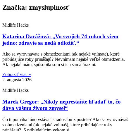
Značka: zmysluplnosť
Midlife Hacks
Katarína Darážová: „Vo svojich 74 rokoch viem
jedno: zdravie sa nedá odložiť.“
Ako sa vyrovnávate s obmedzeniami (ak nejaké vnímate), ktoré
pribúdajúce roky prinášajú? Nevnímam nejaké veľké obmedzenia.
Ak nejaké mám, spôsobila som si ich sama úrazmi.
Zobraziť viac »
2. augusta 2026
Midlife Hacks
Marek Gregor: „Nikdy neprestaňte hľadať to, čo
dáva vášmu životu zmysel“
Čo ti pomáha ráno vstávať s radosťou z postele? Ako sa vyrovnávaš
s obmedzeniami (ak nejaké vnímaš), ktoré pribúdajúce roky
prinášajú? S pribúdajúcim vekom si