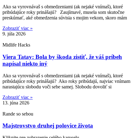
Ako sa vyrovnávaš s obmedzeniami (ak nejaké vnímaš), ktoré
pribúdajúce roky prinášajú? Zaujímavé, musela som skutočne
preskúmať, aké obmedzenia súvisia s mojim vekom, skoro mám
Zobraziť viac »
9. júla 2026
Midlife Hacks
Viera Tatay: Bola by škoda zistiť, že váš príbeh
napísal niekto iný
Ako sa vyrovnávaš s obmedzeniami (ak nejaké vnímaš), ktoré
pribúdajúce roky prinášajú? Ako roky pribúdajú, najviac vnímam
narastajúcu slobodu voči sebe samej. Slobodu dovoliť si
Zobraziť viac »
13. júna 2026
Rande so sebou
Majstrovstvo druhej polovice života
Kliknite pre zobrazenie celého karuselu.