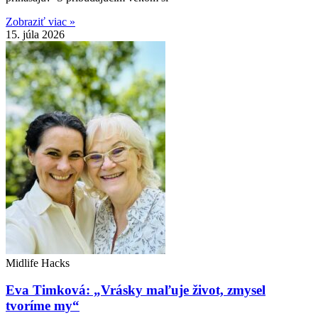
Zobraziť viac »
15. júla 2026
Midlife Hacks
Eva Timková: „Vrásky maľuje život, zmysel
tvoríme my“