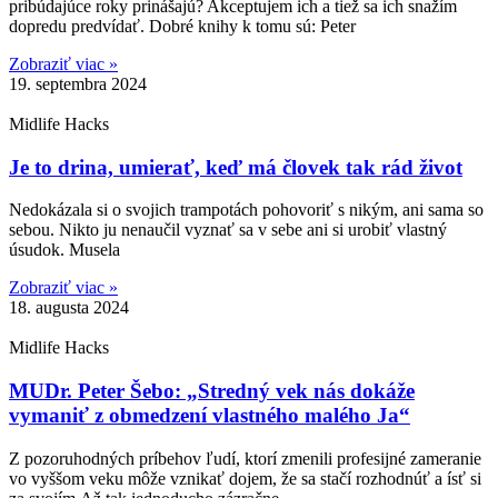
pribúdajúce roky prinášajú? Akceptujem ich a tiež sa ich snažím
dopredu predvídať. Dobré knihy k tomu sú: Peter
Zobraziť viac »
19. septembra 2024
Midlife Hacks
Je to drina, umierať, keď má človek tak rád život
Nedokázala si o svojich trampotách pohovoriť s nikým, ani sama so
sebou. Nikto ju nenaučil vyznať sa v sebe ani si urobiť vlastný
úsudok. Musela
Zobraziť viac »
18. augusta 2024
Midlife Hacks
MUDr. Peter Šebo: „Stredný vek nás dokáže
vymaniť z obmedzení vlastného malého Ja“
Z pozoruhodných príbehov ľudí, ktorí zmenili profesijné zameranie
vo vyššom veku môže vznikať dojem, že sa stačí rozhodnúť a ísť si