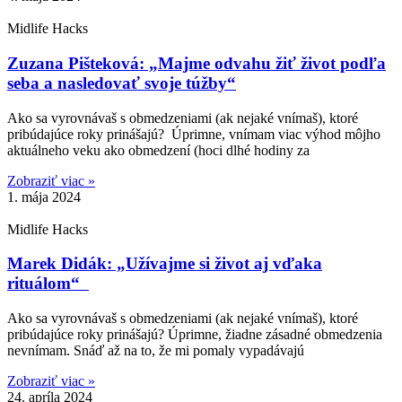
Midlife Hacks
Zuzana Pišteková: „Majme odvahu žiť život podľa
seba a nasledovať svoje túžby“
Ako sa vyrovnávaš s obmedzeniami (ak nejaké vnímaš), ktoré
pribúdajúce roky prinášajú? Úprimne, vnímam viac výhod môjho
aktuálneho veku ako obmedzení (hoci dlhé hodiny za
Zobraziť viac »
1. mája 2024
Midlife Hacks
Marek Didák: „Užívajme si život aj vďaka
rituálom“
Ako sa vyrovnávaš s obmedzeniami (ak nejaké vnímaš), ktoré
pribúdajúce roky prinášajú? Úprimne, žiadne zásadné obmedzenia
nevnímam. Snáď až na to, že mi pomaly vypadávajú
Zobraziť viac »
24. apríla 2024