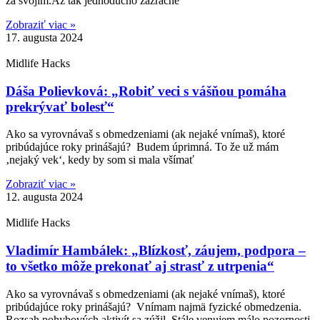
za svojím.Až tak jednoducho zázračne
Zobraziť viac »
17. augusta 2024
Midlife Hacks
Dáša Polievková: „Robiť veci s vášňou pomáha
prekrývať bolesť“
Ako sa vyrovnávaš s obmedzeniami (ak nejaké vnímaš), ktoré
pribúdajúce roky prinášajú? Budem úprimná. To že už mám
‚nejaký vek‘, kedy by som si mala všímať
Zobraziť viac »
12. augusta 2024
Midlife Hacks
Vladimír Hambálek: „Blízkosť, záujem, podpora –
to všetko môže prekonať aj strasť z utrpenia“
Ako sa vyrovnávaš s obmedzeniami (ak nejaké vnímaš), ktoré
pribúdajúce roky prinášajú? Vnímam najmä fyzické obmedzenia.
Rozsah pohybových aktivít sa zúžil. Stále venujem málo pozornosti