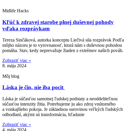
Midlife Hacks
Kľúč k zdravej starobe plnej duševnej pohody
vďaka rozprávkam
Tereza Sinčáková, autorka konceptu Liečivá sila rozprávok Podľa
môjho názoru je to vyrovnanosť, ktorá nám s duševnou pohodou
pomáha. Stav, kedy neprevažuje žiaden z extrémov našich pováh.
Zobraziť viac »
8. mája 2024
Môj blog
Láska je čin, nie iba pocit
Láska je súčasťou samotnej ľudskej podstaty a neoddeliteľnou
súčasťou intenzity žitia. Potrebujeme ju ako zdroj vnútorného
a vonkajšieho pokoja. Je základnou surovinou veľkých ľudských
odhodlaní, akými sú transformácia, hľadanie
Zobraziť viac »
4. mája 2024