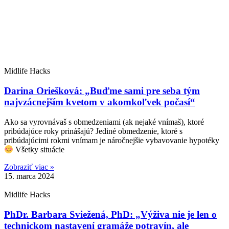
Midlife Hacks
Darina Oriešková: „Buďme sami pre seba tým
najvzácnejším kvetom v akomkoľvek počasí“
Ako sa vyrovnávaš s obmedzeniami (ak nejaké vnímaš), ktoré
pribúdajúce roky prinášajú? Jediné obmedzenie, ktoré s
pribúdajúcimi rokmi vnímam je náročnejšie vybavovanie hypotéky
Všetky situácie
Zobraziť viac »
15. marca 2024
Midlife Hacks
PhDr. Barbara Sviežená, PhD: „Výživa nie je len o
technickom nastavení gramáže potravín, ale