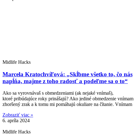
Midlife Hacks
Marcela Kratochvíľová: „Skĺbme všetko to, čo nás
napĺňa, majme z toho radosť a podeľme sa o to“
Ako sa vyrovnávaš s obmedzeniami (ak nejaké vnímaš),
ktoré pribúdajúce roky prinášajú? Ako jediné obmedzenie vnímam
zhoršený zrak a k tomu mi pomáhajú okuliare na čítanie. Vnímam
Zobraziť viac »
6. apríla 2024
Midlife Hacks