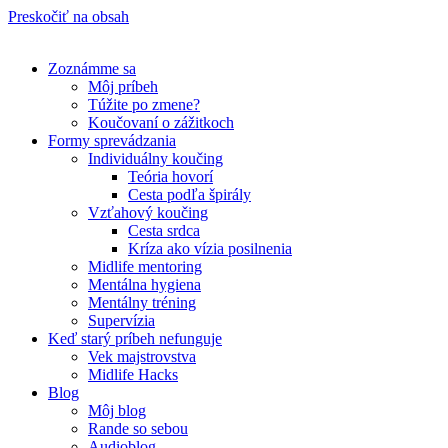
Preskočiť na obsah
Zoznámme sa
Môj príbeh
Túžite po zmene?
Koučovaní o zážitkoch
Formy sprevádzania
Individuálny koučing
Teória hovorí
Cesta podľa špirály
Vzťahový koučing
Cesta srdca
Kríza ako vízia posilnenia
Midlife mentoring
Mentálna hygiena
Mentálny tréning
Supervízia
Keď starý príbeh nefunguje
Vek majstrovstva
Midlife Hacks
Blog
Môj blog
Rande so sebou
Audioblog