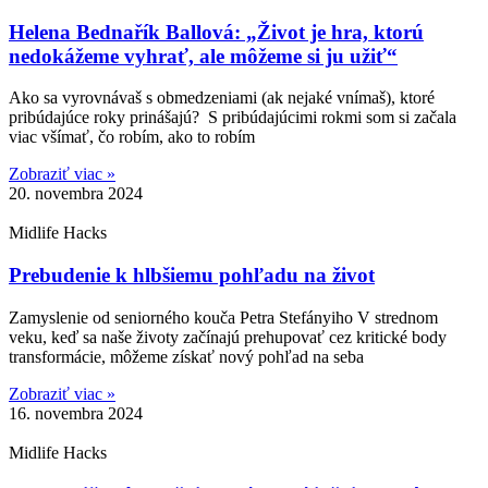
Helena Bednařík Ballová: „Život je hra, ktorú
nedokážeme vyhrať, ale môžeme si ju užiť“
Ako sa vyrovnávaš s obmedzeniami (ak nejaké vnímaš), ktoré
pribúdajúce roky prinášajú? S pribúdajúcimi rokmi som si začala
viac všímať, čo robím, ako to robím
Zobraziť viac »
20. novembra 2024
Midlife Hacks
Prebudenie k hlbšiemu pohľadu na život
Zamyslenie od seniorného kouča Petra Stefányiho V strednom
veku, keď sa naše životy začínajú prehupovať cez kritické body
transformácie, môžeme získať nový pohľad na seba
Zobraziť viac »
16. novembra 2024
Midlife Hacks