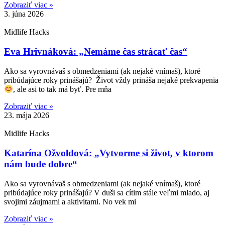
Zobraziť viac »
3. júna 2026
Midlife Hacks
Eva Hrivnáková: „Nemáme čas strácať čas“
Ako sa vyrovnávaš s obmedzeniami (ak nejaké vnímaš), ktoré
pribúdajúce roky prinášajú? Život vždy prináša nejaké prekvapenia
, ale asi to tak má byť. Pre mňa
Zobraziť viac »
23. mája 2026
Midlife Hacks
Katarína Ožvoldová: „Vytvorme si život, v ktorom
nám bude dobre“
Ako sa vyrovnávaš s obmedzeniami (ak nejaké vnímaš), ktoré
pribúdajúce roky prinášajú? V duši sa cítim stále veľmi mlado, aj
svojimi záujmami a aktivitami. No vek mi
Zobraziť viac »