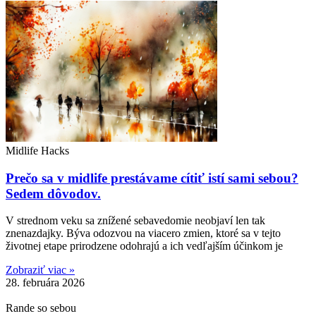
Midlife Hacks
Prečo sa v midlife prestávame cítiť istí sami sebou?
Sedem dôvodov.
V strednom veku sa znížené sebavedomie neobjaví len tak
znenazdajky. Býva odozvou na viacero zmien, ktoré sa v tejto
životnej etape prirodzene odohrajú a ich vedľajším účinkom je
Zobraziť viac »
28. februára 2026
Rande so sebou