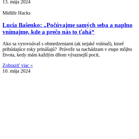
13. mája 2024
Midlife Hacks
Lucia Ilašenko: „Počúvajme samých seba a naplno
vnímajme, kde a prečo nás to ťahá“
Ako sa vyrovnávaš s obmedzeniami (ak nejaké vnímaš), ktoré
pribúdajúce roky prinášajú? Práveže sa nachádzam v etape môjho
života, kedy mám každým dňom výraznejší pocit,
Zobraziť viac »
10. mája 2024