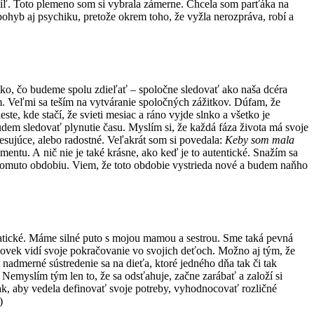
hvíľ. Toto plemeno som si vybrala zámerne. Chcela som parťáka na
pohyb aj psychiku, pretože okrem toho, že vyžla nerozpráva, robí a
etko, čo budeme spolu zdieľať – spoločne sledovať ako naša dcéra
kam. Veľmi sa teším na vytváranie spoločných zážitkov. Dúfam, že
e, kde stačí, že svieti mesiac a ráno vyjde slnko a všetko je
udem sledovať plynutie času. Myslím si, že každá fáza života má svoje
resujúce, alebo radostné. Veľakrát som si povedala:
Keby som mala
omentu. A nič nie je také krásne, ako keď je to autentické. Snažím sa
k tomuto obdobiu. Viem, že toto obdobie vystrieda nové a budem naňho
matické. Máme silné puto s mojou mamou a sestrou. Sme taká pevná
lovek vidí svoje pokračovanie vo svojich deťoch. Možno aj tým, že
admerné sústredenie sa na dieťa, ktoré jedného dňa tak či tak
. Nemyslím tým len to, že sa odsťahuje, začne zarábať a založí si
ak, aby vedela definovať svoje potreby, vyhodnocovať rozličné
)