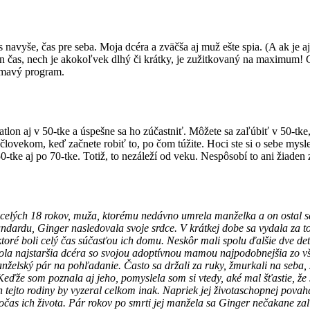
 navyše, čas pre seba. Moja dcéra a zväčša aj muž ešte spia. (A ak je a
en čas, nech je akokoľvek dlhý či krátky, je zužitkovaný na maximum! Ce
jímavý program.
lon aj v 50-tke a úspešne sa ho zúčastniť. Môžete sa zaľúbiť v 50-tke, u
lovekom, keď začnete robiť to, po čom túžite. Hoci ste si o sebe myslel
-tke aj po 70-tke. Totiž, to nezáleží od veku. Nespôsobí to ani žiaden z
necelých 18 rokov, muža, ktorému nedávno umrela manželka a on ostal 
ardu, Ginger nasledovala svoje srdce. V krátkej dobe sa vydala za toht
oré boli celý čas súčasťou ich domu. Neskôr mali spolu ďalšie dve deti
la najstaršia dcéra so svojou adoptívnou mamou najpodobnejšia zo všet
anželský pár na pohľadanie. Často sa držali za ruky, žmurkali na seba,
Keďže som poznala aj jeho, pomyslela som si vtedy, aké mal šťastie, že 
h tejto rodiny by vyzeral celkom inak. Napriek jej životaschopnej pov
čas ich života. Pár rokov po smrti jej manžela sa Ginger nečakane zaľú