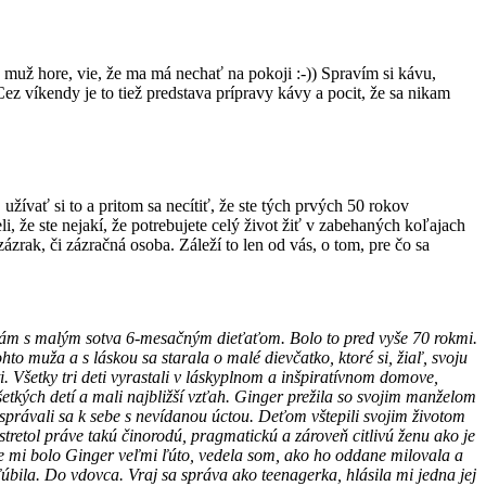
j muž hore, vie, že ma má nechať na pokoji :-)) Spravím si kávu,
z víkendy je to tiež predstava prípravy kávy a pocit, že sa nikam
žívať si to a pritom sa necítiť, že ste tých prvých 50 rokov
i, že ste nejakí, že potrebujete celý život žiť v zabehaných koľajach
ázrak, či zázračná osoba. Záleží to len od vás, o tom, pre čo sa
sám s malým sotva 6-mesačným dieťaťom. Bolo to pred vyše 70 rokmi.
o muža a s láskou sa starala o malé dievčatko, ktoré si, žiaľ, svoju
. Všetky tri deti vyrastali v láskyplnom a inšpiratívnom domove,
kých detí a mali najbližší vzťah. Ginger prežila so svojim manželom
 správali sa k sebe s nevídanou úctou. Deťom vštepili svojim životom
stretol práve takú činorodú, pragmatickú a zároveň citlivú ženu ako je
ahe mi bolo Ginger veľmi ľúto, vedela som, ako ho oddane milovala a
bila. Do vdovca. Vraj sa správa ako teenagerka, hlásila mi jedna jej