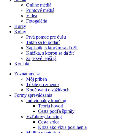
Online médiá
Printové médiá
Videá
Fotogaléria
Kurzy
Knihy
Prvá pomoc pre dušu
Takto sa to podarí
Zápisník, s ktorým sa dá žiť
Knižka, s ktorou sa dá žiť
Žijte své lepší já
Kontakt
Zoznámme sa
Môj príbeh
Túžite po zmene?
Koučovaní o zážitkoch
Formy sprevádzania
Individuálny koučing
Teória hovorí
Cesta podľa špirály
Vzťahový koučing
Cesta srdca
Kríza ako vízia posilnenia
Midlife mentoring