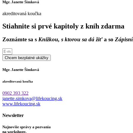
Mgr. Janette Šimková
akreditovaná koučka
Stiahnite si prvé kapitoly z kníh zdarma
Zoznámte sa s
Knižkou, s ktorou sa dá žiť
a so
Zápisní
Chcem bezplatné ukážky
Mgr. Janette Šimková
akreditovaná koučka
0902 393 322
janette.simkova@lifekoucing.sk
www.lifekoucing.sk
Newsletter
Najnovšie správy a pozvania
na workshopy.