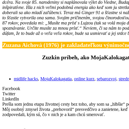
dcéra. Na svoje 85. narodeniny si naplánovala výlet do Viedne, Budap
inšpiratívne. Išla z nich veľmi podobná energia ako keď som ju stretl
doberali sa ako mladí zaľúbenci. Teraz má Ginger 91 a šťastne si naž
to šťastie vytvorila ona sama. Svojim pričinením, svojou činorodosť
87 rokov, povedala mi: „Musíte ma prísť s Lujzou (tak sa volá moja dc
spoznávanie. Určite musíte za mnou prísť.“ Neviem, či sa nám to poda
dúfam, že to bude až o veľa veľa rokov, bude sa usmievať a jej srdce
Zuzana Aichová (1976) je zakladateľkou výnimočn
Zuzkin príbeh, ako MojaKalokagati
midlife hacks
,
MojaKalokagatia
,
online kurz
,
sebarozvoj
,
stred
Facebook
Twitter
LinkedIn
Prešla som jednu etapu životnej cesty bez toho, aby som sa „hlbšie“ p
Môj osobný zmysel života „prehovoril“ presvedčivo a zanietene, keď 
zodpovedali, kým sú, čo v nich je a kam chcú smerovať.