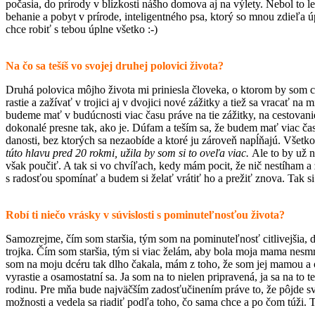
počasia, do prírody v blízkosti nášho domova aj na výlety. Nebol to 
behanie a pobyt v prírode, inteligentného psa, ktorý so mnou zdieľa ú
chce robiť s tebou úplne všetko :-)
Na čo sa tešíš vo svojej druhej polovici života?
Druhá polovica môjho života mi priniesla človeka, o ktorom by som c
rastie a zažívať v trojici aj v dvojici nové zážitky a tiež sa vracať 
budeme mať v budúcnosti viac času práve na tie zážitky, na cestovanie
dokonalé presne tak, ako je. Dúfam a teším sa, že budem mať viac čas
danosti, bez ktorých sa nezaobíde a ktoré ju zároveň napĺňajú. Všetko
túto hlavu pred 20 rokmi, užila by som si to oveľa viac.
Ale to by už ne
však poučiť. A tak si vo chvíľach, kedy mám pocit, že nič nestíham 
s radosťou spomínať a budem si želať vrátiť ho a prežiť znova. Tak s
Robí ti niečo vrásky v súvislosti s pominuteľnosťou života?
Samozrejme, čím som staršia, tým som na pominuteľnosť citlivejšia, 
trojka. Čím som staršia, tým si viac želám, aby bola moja mama nesm
som na moju dcéru tak dlho čakala, mám z toho, že som jej mamou a o
vyrastie a osamostatní sa. Ja som na to nielen pripravená, ja sa na to
rodinu. Pre mňa bude najväčším zadosťučinením práve to, že pôjde sv
možnosti a vedela sa riadiť podľa toho, čo sama chce a po čom túži.