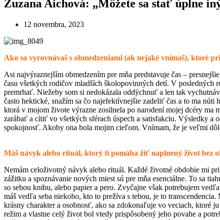
Zuzana Aichová: „Môžete sa stať úplne in
12 novembra, 2023
Ako sa vyrovnávaš s obmedzeniami (ak nejaké vnímaš), ktoré p
Asi najvýraznejším obmedzením pre mňa predstavuje čas – presnejšie
času všetkých rodičov mladších školopovinných detí. V posledných r
premrhať. Niežeby som si nedokázala oddýchnuť a len tak vychutnávať
často hektické, snažím sa čo najefektívnejšie zadeliť čas a to ma nú
ktorá v mojom živote výrazne zosilnela po narodení mojej dcéry ma m
zarábať a cítiť vo všetkých sférach úspech a satisfakciu. Výsledky a 
spokojnosť. Akoby ona bola mojim cieľom. Vnímam, že je veľmi dôlež
Máš návyk alebo rituál, ktorý ti pomáha žiť naplnený život bez
Nemám celoživotný návyk alebo rituál. Každé životné obdobie mi prini
zážitku a spoznávanie nových miest sú pre mňa esenciálne. To sa tia
so sebou knihu, alebo papier a pero. Zvyčajne však potrebujem vedľa
máš vedľa seba niekoho, kto to prežíva s tebou, je to transcendencia. 
krásny charakter a osobnosť, ako sa zdokonaľuje vo veciach, ktoré j
režim a vlastne celý život bol vtedy prispôsobený jeho povahe a pot