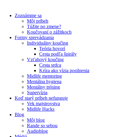
Preskočiť
na
Zoznámme sa
obsah
Môj príbeh
Túžite po zmene?
Koučovaní o zážitkoch
Formy sprevádzania
Individuálny koučing
Teória hovorí
Cesta podľa špirály
Vzťahový koučing
Cesta srdca
Kríza ako vízia posilnenia
Midlife mentoring
Mentálna hygiena
Mentálny tréning
Supervízia
Keď starý príbeh nefunguje
Vek majstrovstva
Midlife Hacks
Blog
Môj blog
Rande so sebou
Audioblog
Médiá