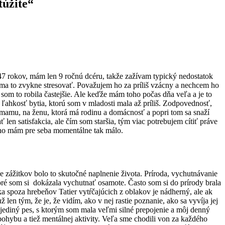
túžite“
7 rokov, mám len 9 ročnú dcéru, takže zažívam typický nedostatok
 ma to zvykne stresovať. Považujem ho za príliš vzácny a nechcem ho
om to robila častejšie. Ale keďže mám toho počas dňa veľa a je to
a ľahkosť bytia, ktorú som v mladosti mala až príliš. Zodpovednosť,
 mamu, na ženu, ktorá má rodinu a domácnosť a popri tom sa snaží
len satisfakcia, ale čím som staršia, tým viac potrebujem cítiť práve
e ho mám pre seba momentálne tak málo.
e zážitkov bolo to skutočné naplnenie života. Príroda, vychutnávanie
oré som si dokázala vychutnať osamote. Často som si do prírody brala
a spoza hrebeňov Tatier vytŕčajúcich z oblakov je nádherný, ale ak
len tým, že je, že vidím, ako v nej rastie poznanie, ako sa vyvíja jej
 jediný pes, s ktorým som mala veľmi silné prepojenie a môj denný
ohybu a tiež mentálnej aktivity. Veľa sme chodili von za každého