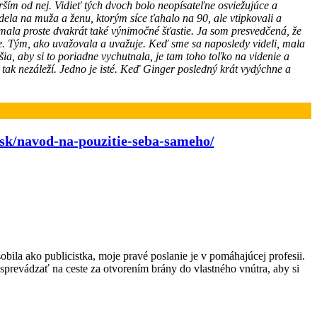
ším od nej. Vidieť tých dvoch bolo neopísateľne osviežujúce a
dela na muža a ženu, ktorým síce ťahalo na 90, ale vtipkovali a
 mala proste dvakrát také výnimočné šťastie. Ja som presvedčená, že
ie. Tým, ako uvažovala a uvažuje. Keď sme sa naposledy videli, mala
ia, aby si to poriadne vychutnala, je tam toho toľko na videnie a
tak nezáleží. Jedno je isté. Keď Ginger posledný krát vydýchne a
g.sk/navod-na-pouzitie-seba-sameho/
obila ako publicistka, moje pravé poslanie je v pomáhajúcej profesii.
prevádzať na ceste za otvorením brány do vlastného vnútra, aby si