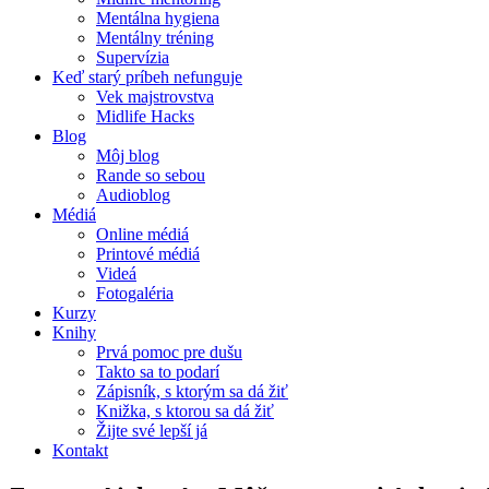
Mentálna hygiena
Mentálny tréning
Supervízia
Keď starý príbeh nefunguje
Vek majstrovstva
Midlife Hacks
Blog
Môj blog
Rande so sebou
Audioblog
Médiá
Online médiá
Printové médiá
Videá
Fotogaléria
Kurzy
Knihy
Prvá pomoc pre dušu
Takto sa to podarí
Zápisník, s ktorým sa dá žiť
Knižka, s ktorou sa dá žiť
Žijte své lepší já
Kontakt