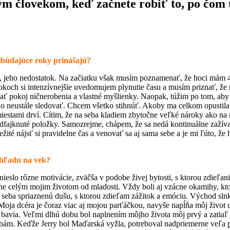
ým človekom, keď začnete robiť to, po čom 
ribúdajúce roky prinášajú?
, jeho nedostatok. Na začiatku však musím poznamenať, že hoci mám 4
okoch si intenzívnejšie uvedomujem plynutie času a musím priznať, že
 pokoj ničnerobenia a vlastné myšlienky. Naopak, túžim po tom, aby s
ti ho neustále sledovať. Chcem všetko stihnúť. Akoby ma celkom opustil
iestami drví. Cítim, že na seba kladiem zbytočne veľké nároky ako na
odfajknuté položky. Samozrejme, chápem, že sa nedá kontinuálne zažívať 
ité nájsť si pravidelne čas a venovať sa aj sama sebe a je mi ľúto, ž
 ohľadu na vek?
eslo rôzne motivácie, zväčša v podobe živej bytosti, s ktorou zdieľani
hne celým mojim životom od mladosti. Vždy boli aj vzácne okamihy, kt
 seba spriaznenú dušu, s ktorou zdieľam zážitok a emóciu. Východ slnk
Moja dcéra je čoraz viac aj mojou parťáčkou, navyše napĺňa môj život už 
u bavia. Veľmi dlhú dobu bol naplnením môjho života môj prvý a zatiaľ
rebám. Keďže Jerry bol Maďarská vyžla, potreboval nadpriemerne veľa p