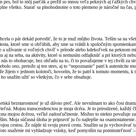
len pes, bol to môj parťák a prežil so mnou veľa pekných aj ťažkých c
plne všetko. Starať sa plnohodnotne o toto plemeno je náročné na čas, 
hcela o pár dekád potvrdiť, že to je muž môjho života. Teším sa na vš
na miesta, ktoré sme si obľúbili, aby sme sa vrátili k spoločným spomien
 a užívanie si voľných chvíľ v prírode alebo kdekoľvek na peknom miest
u aj na seba, na aktivity, ktoré si nemusím odfajknúť a pri ktorých neb
 nás to obohacuje, bez ohľadu na to, či to považujeme v tej chvíli za st
bolo ono, pretože aj ten stres, aj to “nepoznanie” patrí k autenticite m
a že žijem v jednom kolotoči, hovorím, že to patrí k tomuto momentu, 
i ho snažím užiť so všetkým, čo v sebe obsahuje.
detská bezstarostnosť je už dávno preč. Ale nevnímam to ako čosi dra
rteľná. Mojou transcendenciou je moja dcéra. Je to prirodzené, každý č
na mojou dcérou, veľké zadosťučinenie. Možno to niekto považuje za n
 teším. Moja súčasná úloha je pripraviť ju čo najlepšie na osamostatnenie
ojou cestou. Že nájde tú svoju pravú cestu. Snažím sa ju vychovávať t
 Toto snaženie mi vyhladzuje vrásky, keď pomyslím na pominuteľnosť :-