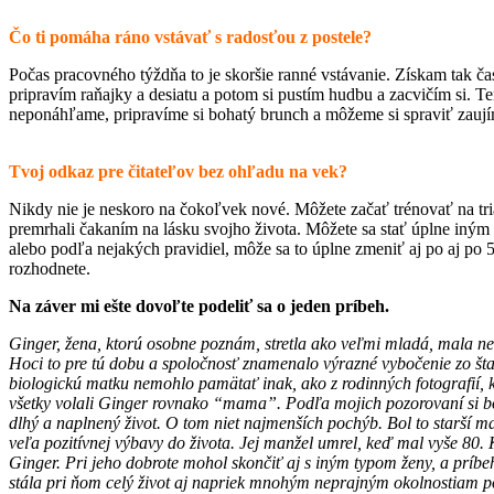
Čo ti pomáha ráno vstávať s radosťou z postele?
Počas pracovného týždňa to je skoršie ranné vstávanie. Získam tak čas
pripravím raňajky a desiatu a potom si pustím hudbu a zacvičím si. T
neponáhľame, pripravíme si bohatý brunch a môžeme si spraviť zau
Tvoj odkaz pre čitateľov bez ohľadu na vek?
Nikdy nie je neskoro na čokoľvek nové. Môžete začať trénovať na triat
premrhali čakaním na lásku svojho života. Môžete sa stať úplne iným č
alebo podľa nejakých pravidiel, môže sa to úplne zmeniť aj po aj po 50
rozhodnete.
Na záver mi ešte dovoľte podeliť sa o jeden príbeh.
Ginger, žena, ktorú osobne poznám, stretla ako veľmi mladá, mala 
Hoci to pre tú dobu a spoločnosť znamenalo výrazné vybočenie zo štand
biologickú matku nemohlo pamätať inak, ako z rodinných fotografií, kt
všetky volali Ginger rovnako “mama”. Podľa mojich pozorovaní si bo
dlhý a naplnený život. O tom niet najmenších pochýb. Bol to starší m
veľa pozitívnej výbavy do života. Jej manžel umrel, keď mal vyše 80. 
Ginger. Pri jeho dobrote mohol skončiť aj s iným typom ženy, a príbe
stála pri ňom celý život aj napriek mnohým neprajným okolnostiam po