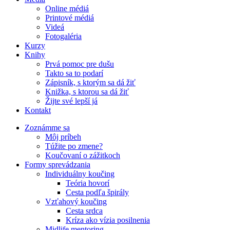
Online médiá
Printové médiá
Videá
Fotogaléria
Kurzy
Knihy
Prvá pomoc pre dušu
Takto sa to podarí
Zápisník, s ktorým sa dá žiť
Knižka, s ktorou sa dá žiť
Žijte své lepší já
Kontakt
Zoznámme sa
Môj príbeh
Túžite po zmene?
Koučovaní o zážitkoch
Formy sprevádzania
Individuálny koučing
Teória hovorí
Cesta podľa špirály
Vzťahový koučing
Cesta srdca
Kríza ako vízia posilnenia
Midlife mentoring