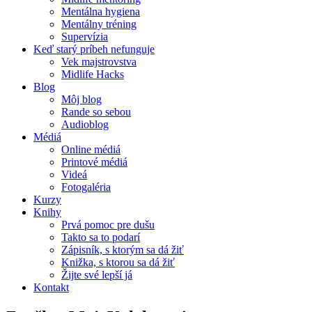
Mentálna hygiena
Mentálny tréning
Supervízia
Keď starý príbeh nefunguje
Vek majstrovstva
Midlife Hacks
Blog
Môj blog
Rande so sebou
Audioblog
Médiá
Online médiá
Printové médiá
Videá
Fotogaléria
Kurzy
Knihy
Prvá pomoc pre dušu
Takto sa to podarí
Zápisník, s ktorým sa dá žiť
Knižka, s ktorou sa dá žiť
Žijte své lepší já
Kontakt