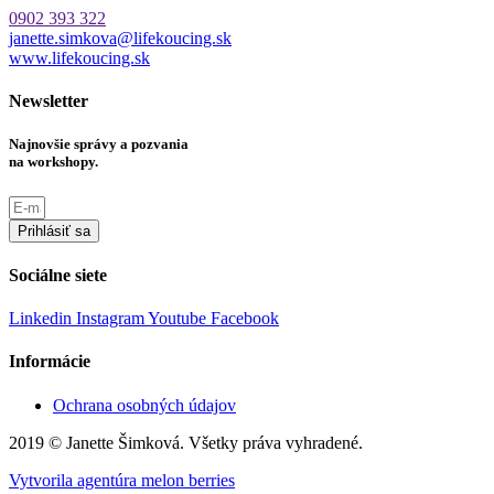
0902 393 322
janette.simkova@lifekoucing.sk
www.lifekoucing.sk
Newsletter
Najnovšie správy a pozvania
na workshopy.
Prihlásiť sa
Sociálne siete
Linkedin
Instagram
Youtube
Facebook
Informácie
Ochrana osobných údajov
2019 © Janette Šimková. Všetky práva vyhradené.
Vytvorila agentúra melon berries