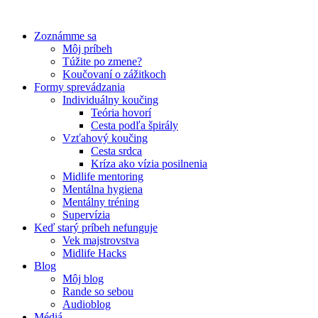
Preskočiť
na
Zoznámme sa
obsah
Môj príbeh
Túžite po zmene?
Koučovaní o zážitkoch
Formy sprevádzania
Individuálny koučing
Teória hovorí
Cesta podľa špirály
Vzťahový koučing
Cesta srdca
Kríza ako vízia posilnenia
Midlife mentoring
Mentálna hygiena
Mentálny tréning
Supervízia
Keď starý príbeh nefunguje
Vek majstrovstva
Midlife Hacks
Blog
Môj blog
Rande so sebou
Audioblog
Médiá