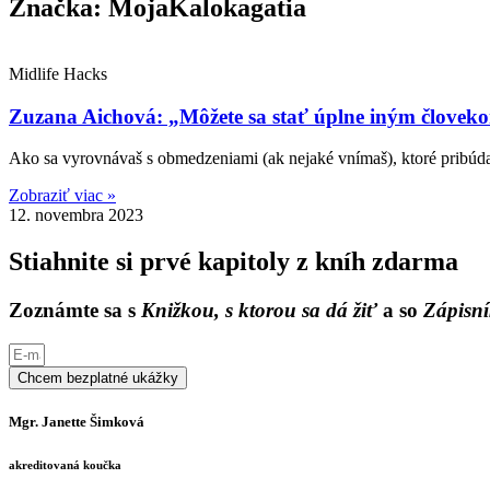
Značka: MojaKalokagatia
Midlife Hacks
Zuzana Aichová: „Môžete sa stať úplne iným človekom
Ako sa vyrovnávaš s obmedzeniami (ak nejaké vnímaš), ktoré pribúda
Zobraziť viac »
12. novembra 2023
Stiahnite si prvé kapitoly z kníh zdarma
Zoznámte sa s
Knižkou, s ktorou sa dá žiť
a so
Zápisní
Chcem bezplatné ukážky
Mgr. Janette Šimková
akreditovaná koučka