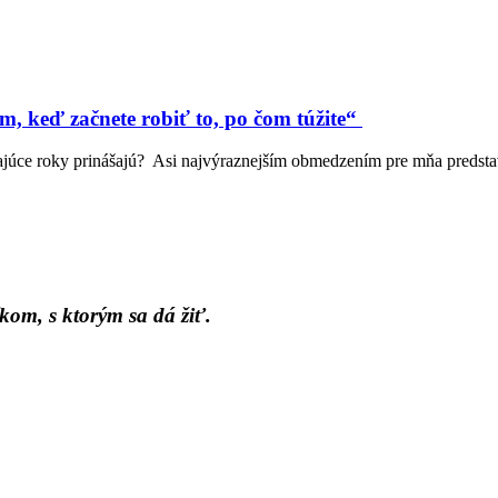
, keď začnete robiť to, po čom túžite“
júce roky prinášajú? Asi najvýraznejším obmedzením pre mňa predstavu
kom, s ktorým sa dá žiť.