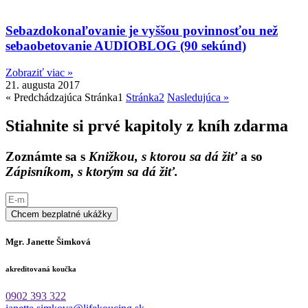
Sebazdokonaľovanie je vyššou povinnosťou než
sebaobetovanie AUDIOBLOG (90 sekúnd)
Zobraziť viac »
21. augusta 2017
« Predchádzajúca
Stránka
1
Stránka
2
Nasledujúca »
Stiahnite si prvé kapitoly z kníh zdarma
Zoznámte sa s
Knižkou, s ktorou sa dá žiť
a so
Zápisníkom, s ktorým sa dá žiť.
Chcem bezplatné ukážky
Mgr. Janette Šimková
akreditovaná koučka
0902 393 322