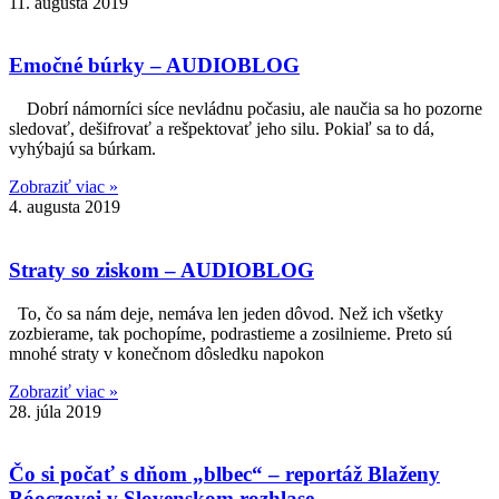
11. augusta 2019
Emočné búrky – AUDIOBLOG
Dobrí námorníci síce nevládnu počasiu, ale naučia sa ho pozorne
sledovať, dešifrovať a rešpektovať jeho silu. Pokiaľ sa to dá,
vyhýbajú sa búrkam.
Zobraziť viac »
4. augusta 2019
Straty so ziskom – AUDIOBLOG
To, čo sa nám deje, nemáva len jeden dôvod. Než ich všetky
zozbierame, tak pochopíme, podrastieme a zosilnieme. Preto sú
mnohé straty v konečnom dôsledku napokon
Zobraziť viac »
28. júla 2019
Čo si počať s dňom „blbec“ – reportáž Blaženy
Bóoczovej v Slovenskom rozhlase