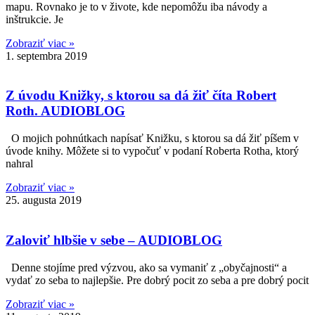
mapu. Rovnako je to v živote, kde nepomôžu iba návody a
inštrukcie. Je
Zobraziť viac »
1. septembra 2019
Z úvodu Knižky, s ktorou sa dá žiť číta Robert
Roth. AUDIOBLOG
O mojich pohnútkach napísať Knižku, s ktorou sa dá žiť píšem v
úvode knihy. Môžete si to vypočuť v podaní Roberta Rotha, ktorý
nahral
Zobraziť viac »
25. augusta 2019
Zaloviť hlbšie v sebe – AUDIOBLOG
Denne stojíme pred výzvou, ako sa vymaniť z „obyčajnosti“ a
vydať zo seba to najlepšie. Pre dobrý pocit zo seba a pre dobrý pocit
Zobraziť viac »