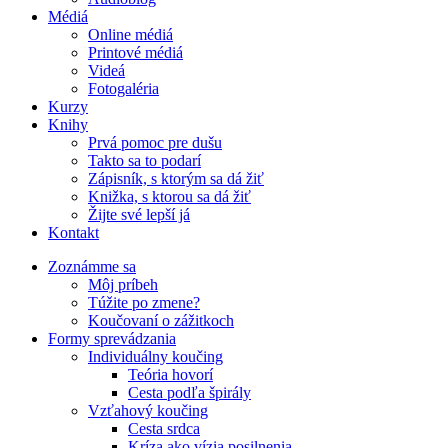
Médiá
Online médiá
Printové médiá
Videá
Fotogaléria
Kurzy
Knihy
Prvá pomoc pre dušu
Takto sa to podarí
Zápisník, s ktorým sa dá žiť
Knižka, s ktorou sa dá žiť
Žijte své lepší já
Kontakt
Zoznámme sa
Môj príbeh
Túžite po zmene?
Koučovaní o zážitkoch
Formy sprevádzania
Individuálny koučing
Teória hovorí
Cesta podľa špirály
Vzťahový koučing
Cesta srdca
Kríza ako vízia posilnenia