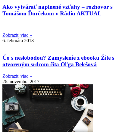
Ako vytvárať naplnené vzťahy – rozhovor s
Tomášom Ďurčekom v Rádiu AKTUAL
Zobraziť viac »
6. februára 2018
Čo s neslobodou? Zamyslenie z ebooku Žite s
otvoreným srdcom číta Oľga Belešová
Zobraziť viac »
26. novembra 2017