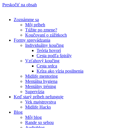
Preskočiť na obsah
Zoznámme sa
Môj príbeh
Túžite po zmene?
Koučovaní o zážitkoch
Formy sprevádzania
Individuálny koučing
Teória hovorí
Cesta podľa špirály
Vzťahový koučing
Cesta srdca
Kríza ako vízia posilnenia
Midlife mentoring
Mentálna hygiena
Mentálny tréning
Supervízia
Keď starý príbeh nefunguje
Vek majstrovstva
Midlife Hacks
Blog
Môj blog
Rande so sebou
Audioblog