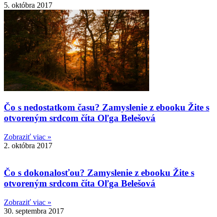
5. októbra 2017
Čo s nedostatkom času? Zamyslenie z ebooku Žite s
otvoreným srdcom číta Oľga Belešová
Zobraziť viac »
2. októbra 2017
Čo s dokonalosťou? Zamyslenie z ebooku Žite s
otvoreným srdcom číta Oľga Belešová
Zobraziť viac »
30. septembra 2017