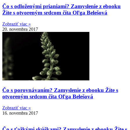
Čo s odloženými prianiami? Zamyslenie z ebooku
Žite s otvoreným srdcom číta Oľga Belešová
Zobraziť viac »
20. novembra 2017
Čo s porovnávaním? Zamyslenie z ebooku Žite s
otvoreným srdcom číta Oľga Belešová
Zobraziť viac »
16. novembra 2017
Čo s ťažkými skúškami? Zamyslenie z ebooku Žite s