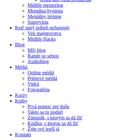
Midlife mentoring
Mentálna hygiena
Mentálny tréning
Supervízia
Keď starý príbeh nefunguje
Vek majstrovstva
Midlife Hacks
Blog
Môj blog
Rande so sebou
Audioblog
Médiá
Online médiá
Printové médiá
Videá
Fotogaléria
Kurzy
Knihy
Prvá pomoc pre dušu
Takto sa to podarí
Zápisník, s ktorým sa dá žiť
Knižka, s ktorou sa dá žiť
Žijte své lepší já
Kontakt