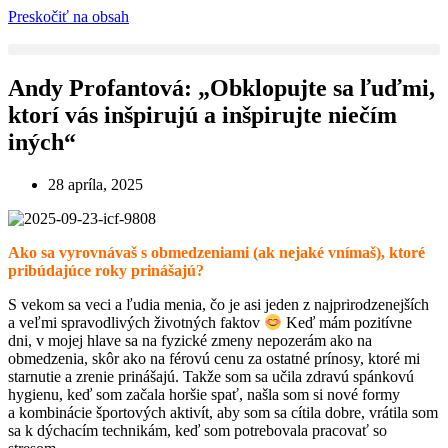
Preskočiť na obsah
Andy Profantová: „Obklopujte sa ľuďmi,
ktorí vás inšpirujú a inšpirujte niečím
iných“
28 apríla, 2025
Ako sa vyrovnávaš s obmedzeniami (ak nejaké vnímaš), ktoré
pribúdajúce roky prinášajú?
S vekom sa veci a ľudia menia, čo je asi jeden z najprirodzenejších
a veľmi spravodlivých životných faktov
Keď mám pozitívne
dni, v mojej hlave sa na fyzické zmeny nepozerám ako na
obmedzenia, skôr ako na férovú cenu za ostatné prínosy, ktoré mi
starnutie a zrenie prinášajú. Takže som sa učila zdravú spánkovú
hygienu, keď som začala horšie spať, našla som si nové formy
a kombinácie športových aktivít, aby som sa cítila dobre, vrátila som
sa k dýchacím technikám, keď som potrebovala pracovať so