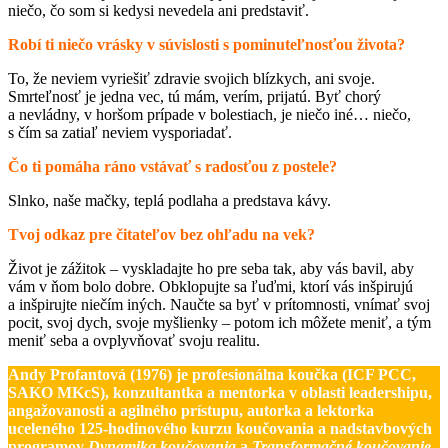
niečo, čo som si kedysi nevedela ani predstaviť.
Robí ti niečo vrásky v súvislosti s pominuteľnosťou života?
To, že neviem vyriešiť zdravie svojich blízkych, ani svoje.
Smrteľnosť je jedna vec, tú mám, verím, prijatú. Byť chorý
a nevládny, v horšom prípade v bolestiach, je niečo iné… niečo,
s čím sa zatiaľ neviem vysporiadať.
Čo ti pomáha ráno vstávať s radosťou z postele?
Slnko, naše mačky, teplá podlaha a predstava kávy.
Tvoj odkaz pre čitateľov bez ohľadu na vek?
Život je zážitok – vyskladajte ho pre seba tak, aby vás bavil, aby
vám v ňom bolo dobre. Obklopujte sa ľuďmi, ktorí vás inšpirujú
a inšpirujte niečím iných. Naučte sa byť v prítomnosti, vnímať svoj
pocit, svoj dych, svoje myšlienky – potom ich môžete meniť, a tým
meniť seba a ovplyvňovať svoju realitu.
Andy Profantová (1976) je profesionálna koučka (ICF PCC,
SAKO MKcS), konzultantka a mentorka v oblasti leadershipu,
angažovanosti a agilného prístupu, autorka a lektorka
uceleného 125-hodinového kurzu koučovania a nadstavbových
programov
Dynamika koučovania
a
Transformačné koučovanie