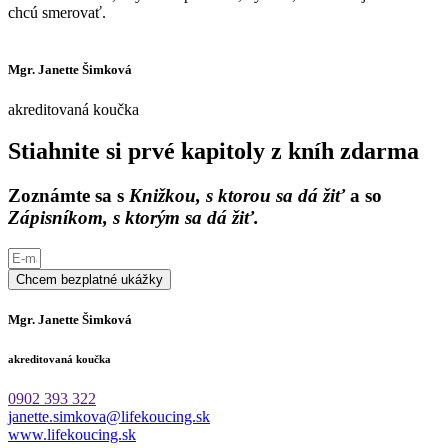
chcú smerovať.
Mgr. Janette Šimková
akreditovaná koučka
Stiahnite si prvé kapitoly z kníh zdarma
Zoznámte sa s
Knižkou, s ktorou sa dá žiť
a so
Zápisníkom, s ktorým sa dá žiť.
Chcem bezplatné ukážky
Mgr. Janette Šimková
akreditovaná koučka
0902 393 322
janette.simkova@lifekoucing.sk
www.lifekoucing.sk