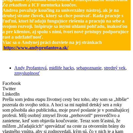
Za zrkadlom
a ICF mentorka koučov.
Andrea považuje koučing za univerzálny nástroj, ak je na
druhej strane človek, ktorý sa chce posúvať. Rada pracuje s
ľuďmi, ktorí hľadajú fungujúce riešenia a pracujú na sebe a
svojom rozvoji. Inšpiruje sa inými uhlami pohľadu, inakosťou
a pre klientov, aj spolu s nimi, tvorí nové prístupy podporujúce
rast a udržateľnosť.
Viac sa o Andynej práci dozviete na jej stránkach
https://www.andyprofantova.sk/
Andy Profantová
,
midlife hacks
,
sebapoznanie
,
stredný vek
,
zmysluplnosť
Facebook
Twitter
LinkedIn
Prešla som jednu etapu životnej cesty bez toho, aby som sa „hlbšie“
pozerala do svojho srdca. A hoci sa mi naplnil detský sen a roky
som pôsobila ako publicistka, moje pravé poslanie je v pomáhajúcej
profesii. Môj osobný zmysel života „prehovoril“ presvedčivo a
zanietene, keď som objavila koučovanie. Teraz som šťastná, že
môžem „hľadajúcich“ sprevádzať na ceste za otvorením brány do
vlastného vnútra, aby si zodpovedali, kým sú, čo v nich je a kam