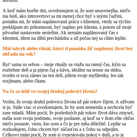
stresom.
A keď mám horšie dni, uvedomujem si, že som unavenejšia, niečo
ma bolí, ako introvertovi sa mi menej chce byť s inými ľuďmi,
pomáha mi, že mám naplánovanú prácu s klientmi, vtedy sa rýchlo
preklápam do prítomnosti, byť naplno pre klienta, a potom už moje
pôvodné nastavenie neriešim. Ak nemám naplánovaný čas s
klientmi, idem na dlhú prechádzku a už počas nej sa cítim lepšie.
Máš návyk alebo rituál, ktorý ti pomáha žiť naplnený život bez
ohľadu na vek?
Byť sama so sebou – moje rituály sa viažu na ranný čas, kým sa
rozbehne deň a ja pijem čaj a kávu, ideálne na terase na slnku,
tvorím si svoj zámer na ten deň, píšem svoje myšlienky, len tak
rozjímam, alebo čítam.
Na čo sa tešíš vo svojej druhej polovici života?
Verím, že svoju druhú polovicu života už pár rokov žijem. A užívam
si ju. Stále viac si uvedomujem, že by som nemenila a nechcela byť
zase mladá. Mám pocit, že posledných pár rokov život dáva zmysel,
našla som svoju podstatu, svoje poslanie, aj keď sa v ňom ešte občas
niečo posunie, viem, kto som a čo je pre mňa dôležité. Lepšie sa
rozhodujem, čoho chcem byť súčasťou a z čoho sa odpojím.
Celkovo mám pocit, že som si vypestovala pokoj v duši, a to je