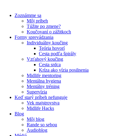
Preskočiť
na
Zoznámme sa
obsah
Môj príbeh
Túžite po zmene?
Koučovaní o zážitkoch
Formy sprevádzania
Individuálny koučing
Teória hovorí
Cesta podľa špirály
Vzťahový koučing
Cesta srdca
Kríza ako vízia posilnenia
Midlife mentoring
Mentálna hygiena
Mentálny tréning
Supervízia
Keď starý príbeh nefunguje
Vek majstrovstva
Midlife Hacks
Blog
Môj blog
Rande so sebou
Audioblog
Médiá