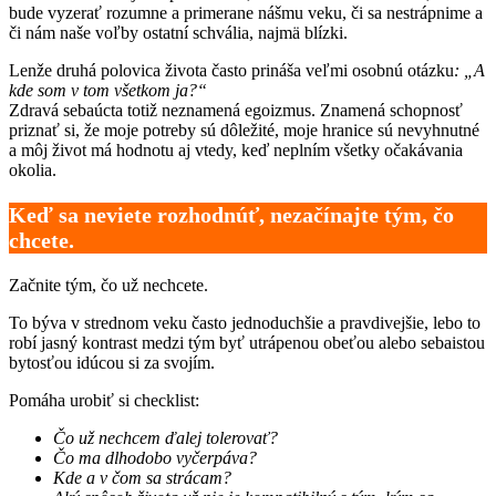
bude vyzerať rozumne a primerane nášmu veku, či sa nestrápnime a
či nám naše voľby ostatní schvália, najmä blízki.
Lenže druhá polovica života často prináša veľmi osobnú otázku
: „A
kde som v tom všetkom ja?“
Zdravá sebaúcta totiž neznamená egoizmus. Znamená schopnosť
priznať si, že moje potreby sú dôležité, moje hranice sú nevyhnutné
a môj život má hodnotu aj vtedy, keď neplním všetky očakávania
okolia.
Keď sa neviete rozhodnúť, nezačínajte tým, čo
chcete.
Začnite tým, čo už nechcete.
To býva v strednom veku často jednoduchšie a pravdivejšie, lebo to
robí jasný kontrast medzi tým byť utrápenou obeťou alebo sebaistou
bytosťou idúcou si za svojím.
Pomáha urobiť si checklist:
Čo už nechcem ďalej tolerovať?
Čo ma dlhodobo vyčerpáva?
Kde a v čom sa strácam?