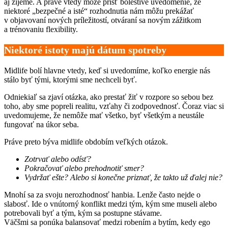
aj žijeme. A práve vtedy môže prísť bolestivé uvedomenie, že
niektoré „bezpečné a isté“ rozhodnutia nám môžu prekážať
v objavovaní nových príležitostí, otváraní sa novým zážitkom
a trénovaniu flexibility.
Niektoré istoty majú dátum spotreby
Midlife bolí hlavne vtedy, keď si uvedomíme, koľko energie nás
stálo byť tými, ktorými sme nechceli byť.
Odniekiaľ sa zjaví otázka, ako prestať žiť v rozpore so sebou bez
toho, aby sme popreli realitu, vzťahy či zodpovednosť. Čoraz viac si
uvedomujeme, že nemôže mať všetko, byť všetkým a neustále
fungovať na úkor seba.
Práve preto býva midlife obdobím veľkých otázok.
Zotrvať alebo odísť?
Pokračovať alebo prehodnotiť smer?
Vydržať ešte? Alebo si konečne priznať, že takto už ďalej nie?
Mnohí sa za svoju nerozhodnosť hanbia. Lenže často nejde o
slabosť. Ide o vnútorný konflikt medzi tým, kým sme museli alebo
potrebovali byť a tým, kým sa postupne stávame.
Väčšmi sa ponúka balansovať medzi robením a bytím, kedy ego