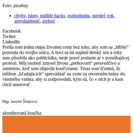
Foto: pixabay
chyby
,
istoty
,
midlife hacks
,
rozhodnutia
,
stredný vek
,
zmysluplnosť
,
zrelosť
Facebook
Twitter
LinkedIn
Prešla som jednu etapu životnej cesty bez toho, aby som sa „hlbšie“
pozerala do svojho srdca. A hoci sa mi naplnil detský sen a roky
som pôsobila ako publicistka, moje pravé poslanie je v pomáhajúcej
profesii. Môj osobný zmysel života „prehovoril“ presvedčivo a
zanietene, keď som objavila koučovanie. Teraz som šťastná, že
môžem „hľadajúcich“ sprevádzať na ceste za otvorením brány do
vlastného vnútra, aby si zodpovedali, kým sú, čo v nich je a kam
chcú smerovať.
Mgr. Janette Šimková
akreditovaná koučka