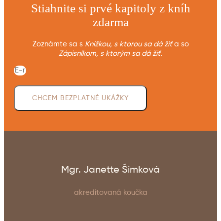
Stiahnite si prvé kapitoly z kníh
zdarma
Zoznámte sa s
Knižkou, s ktorou sa dá žiť
a so
Zápisníkom, s ktorým sa dá žiť.
CHCEM BEZPLATNÉ UKÁŽKY
Mgr. Janette Šimková
akreditovaná koučka