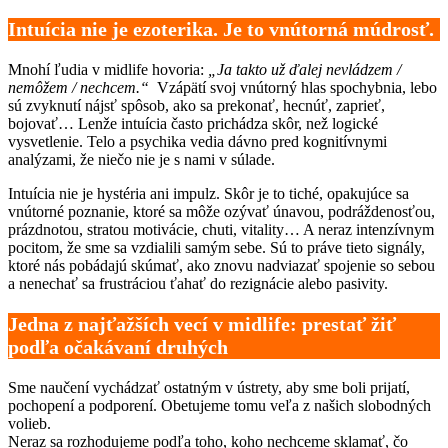
Intuícia nie je ezoterika. Je to vnútorná múdrosť.
Mnohí ľudia v midlife hovoria:
„Ja takto už ďalej nevládzem /
nemôžem / nechcem.“
Vzápätí svoj vnútorný hlas spochybnia, lebo
sú zvyknutí nájsť spôsob, ako sa prekonať, hecnúť, zaprieť,
bojovať… Lenže intuícia často prichádza skôr, než logické
vysvetlenie. Telo a psychika vedia dávno pred kognitívnymi
analýzami, že niečo nie je s nami v súlade.
Intuícia nie je hystéria ani impulz. Skôr je to tiché, opakujúce sa
vnútorné poznanie, ktoré sa môže ozývať únavou, podráždenosťou,
prázdnotou, stratou motivácie, chuti, vitality… A neraz intenzívnym
pocitom, že sme sa vzdialili samým sebe. Sú to práve tieto signály,
ktoré nás pobádajú skúmať, ako znovu nadviazať spojenie so sebou
a nenechať sa frustráciou ťahať do rezignácie alebo pasivity.
Jedna z najťažších vecí v midlife: prestať žiť
podľa očakávaní druhých
Sme naučení vychádzať ostatným v ústrety, aby sme boli prijatí,
pochopení a podporení. Obetujeme tomu veľa z našich slobodných
volieb.
Neraz sa rozhodujeme podľa toho, koho nechceme sklamať, čo