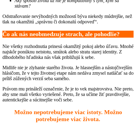
Aký spôsob života už nie je kompatibilný s tým, kým sa
stávam?
Odstraňovanie nevýhodných možností býva niekedy múdrejšie, než
tlak na okamžitú „správnu či dokonalú odpoveď“.
Čo ak nás neobmedzuje strach, ale pohodlie?
Nie všetky rozhodnutia prinesú okamžitý pokoj alebo úľavu. Mnohé
najskôr ponúknu neistotu, smútok alebo stratu starej identity. Z
dlhodobého hľadiska nás však približujú k sebe.
Midlife nie je zlyhanie starého života. Je hlasnejším a nástojčivejším
hlásičom, že v tejto životnej etape nám nedáva zmysel natláčať sa do
príliš zúžených verzií seba samého.
Právom mu prináleží označenie, že je to vek majstrovstva. Nie preto,
aby sme mali všetko vyriešené. Preto, že sa učíme žiť pravdivejšie,
autentickejšie a súcitnejšie voči sebe.
Možno nepotrebujeme viac istoty. Možno
potrebujeme viac života.