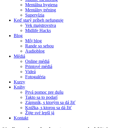
Mentálna hygiena
Mentálny tréning
Supervízia
Keď starý príbeh nefunguje
Vek majstrovstva
Midlife Hacks
Blog
Môj blog
Rande so sebou
Audioblog
Médiá
Online médiá
Printové médiá
Videá
Fotogaléria
Kurzy
Knihy
Prvá pomoc pre dušu
Takto sa to podarí
Zápisník, s ktorým sa dá žiť
Knižka, s ktorou sa dá žiť
Žijte své lepší já
Kontakt