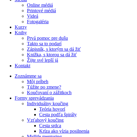
Online médiá
Printové médiá
Videá
Fotogaléria
Kurzy
Knihy
Prvá pomoc pre dušu
Takto sa to podarí
Zápisník, s ktorým sa dá žiť
Knižka, s ktorou sa dá žiť
Žijte své lepší já
Kontakt
Zoznámme sa
Môj príbeh
Túžite po zmene?
Koučovaní o zážitkoch
Formy sprevádzania
Individuálny koučing
Teória hovorí
Cesta podľa špirály
Vzťahový koučing
Cesta srdca
Kríza ako vízia posilnenia
Midlife mentoring