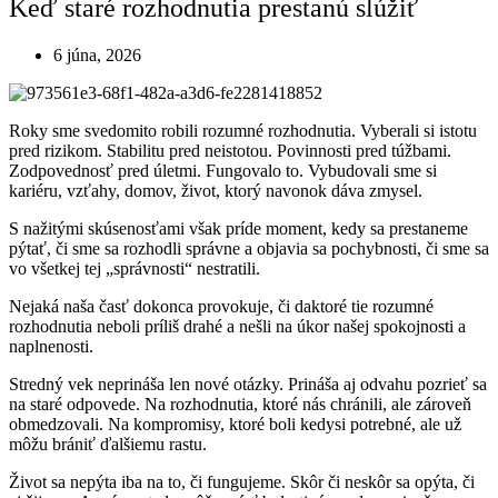
Keď staré rozhodnutia prestanú slúžiť
6 júna, 2026
Roky sme svedomito robili rozumné rozhodnutia. Vyberali si istotu
pred rizikom. Stabilitu pred neistotou. Povinnosti pred túžbami.
Zodpovednosť pred úletmi. Fungovalo to. Vybudovali sme si
kariéru, vzťahy, domov, život, ktorý navonok dáva zmysel.
S nažitými skúsenosťami však príde moment, kedy sa prestaneme
pýtať, či sme sa rozhodli správne a objavia sa pochybnosti, či sme sa
vo všetkej tej „správnosti“ nestratili.
Nejaká naša časť dokonca provokuje, či daktoré tie rozumné
rozhodnutia neboli príliš drahé a nešli na úkor našej spokojnosti a
naplnenosti.
Stredný vek neprináša len nové otázky. Prináša aj odvahu pozrieť sa
na staré odpovede. Na rozhodnutia, ktoré nás chránili, ale zároveň
obmedzovali. Na kompromisy, ktoré boli kedysi potrebné, ale už
môžu brániť ďalšiemu rastu.
Život sa nepýta iba na to, či fungujeme. Skôr či neskôr sa opýta, či