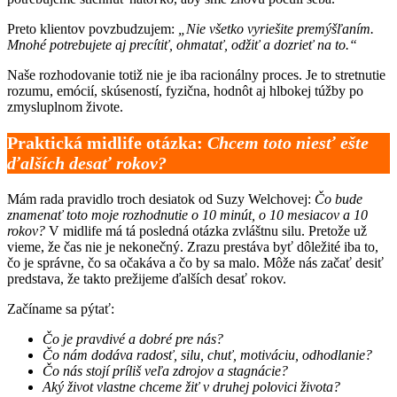
Preto klientov povzbudzujem:
„Nie všetko vyriešite premýšľaním.
Mnohé potrebujete aj precítiť, ohmatať, odžiť a dozrieť na to.“
Naše rozhodovanie totiž nie je iba racionálny proces. Je to stretnutie
rozumu, emócií, skúseností, fyzična, hodnôt aj hlbokej túžby po
zmysluplnom živote.
Praktická midlife otázka:
Chcem toto niesť ešte
ďalších desať rokov?
Mám rada pravidlo troch desiatok od Suzy Welchovej:
Čo bude
znamenať toto moje rozhodnutie o 10 minút, o 10 mesiacov a 10
rokov?
V midlife má tá posledná otázka zvláštnu silu. Pretože už
vieme, že čas nie je nekonečný. Zrazu prestáva byť dôležité iba to,
čo je správne, čo sa očakáva a čo by sa malo. Môže nás začať desiť
predstava, že takto prežijeme ďalších desať rokov.
Začíname sa pýtať:
Čo je pravdivé a dobré pre nás?
Čo nám dodáva radosť, silu, chuť, motiváciu, odhodlanie?
Čo nás stojí príliš veľa zdrojov a stagnácie?
Aký život vlastne chceme žiť v druhej polovici života?