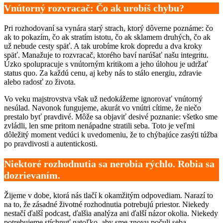
Vnútorný rozvracač: Čo ak urobíš chybu?
Pri rozhodovaní sa vynára starý strach, ktorý dôverne poznáme: čo
ak to pokazím, čo ak stratím istotu, čo ak sklamem druhých, čo ak
už nebude cesty späť. A tak urobíme krok dopredu a dva kroky
späť. Manažuje to rozvracač, ktorého baví narúšať našu integritu.
Úzko spolupracuje s vnútorným kritikom a jeho úlohou je udržať
status quo. Za každú cenu, aj keby nás to stálo energiu, zdravie
alebo radosť zo života.
Vo veku majstrovstva však už nedokážeme ignorovať vnútorný
nesúlad. Navonok fungujeme, akurát vo vnútri cítime, že niečo
prestalo byť pravdivé. Môže sa objaviť desivé poznanie: všetko sme
zvládli, len sme pritom nenápadne stratili seba. Toto je veľmi
dôležitý moment vedúci k uvedomeniu, že to chýbajúce zasýti túžba
po pravdivosti a autentickosti.
Niektoré rozhodnutia sa nerobia rýchlo. Robia sa
dozrievaním.
Žijeme v dobe, ktorá nás tlačí k okamžitým odpovediam. Narazí to
na to, že zásadné životné rozhodnutia potrebujú priestor. Niekedy
nestačí ďalší podcast, ďalšia analýza ani ďalší názor okolia. Niekedy
potrebujeme stíchnuť natoľko, aby sme znovu počuli seba.