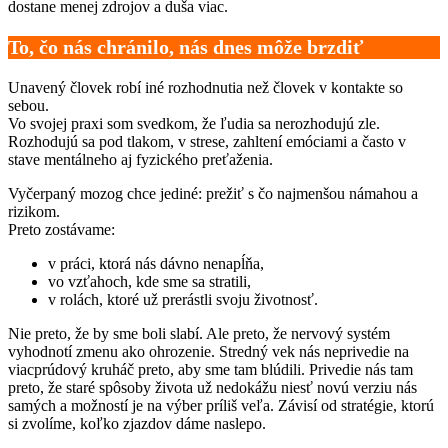
dostane menej zdrojov a duša viac.
To, čo nás chránilo, nás dnes môže brzdiť
Unavený človek robí iné rozhodnutia než človek v kontakte so
sebou.
Vo svojej praxi som svedkom, že ľudia sa nerozhodujú zle.
Rozhodujú sa pod tlakom, v strese, zahltení emóciami a často v
stave mentálneho aj fyzického preťaženia.
Vyčerpaný mozog chce jediné: prežiť s čo najmenšou námahou a
rizikom.
Preto zostávame:
v práci, ktorá nás dávno nenapĺňa,
vo vzťahoch, kde sme sa stratili,
v rolách, ktoré už prerástli svoju životnosť.
Nie preto, že by sme boli slabí. Ale preto, že nervový systém
vyhodnotí zmenu ako ohrozenie. Stredný vek nás neprivedie na
viacprúdový kruháč preto, aby sme tam blúdili. Privedie nás tam
preto, že staré spôsoby života už nedokážu niesť novú verziu nás
samých a možností je na výber príliš veľa. Závisí od stratégie, ktorú
si zvolíme, koľko zjazdov dáme naslepo.