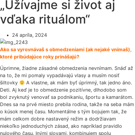
„Užívajme si život aj
vďaka rituálom“
24 apríla, 2024
Ako sa vyrovnávaš s obmedzeniami (ak nejaké vnímaš),
ktoré pribúdajúce roky prinášajú?
Úprimne, žiadne zásadné obmedzenia nevnímam. Snáď až
na to, že mi pomaly vypadávajú vlasy a musím nosiť
šiltovky
A vlastne, ak mám byť úprimný, tak jedno áno.
Deti. Aj keď je to obmedzenie pozitívne, dlhodobo som
bol zvyknutý venovať sa podnikaniu, športu a kamarátom.
Dnes sa na prvé miesto prebila rodina, takže na seba mám
o kúsok menej času. Momentálne s tým bojujem tak, že
mám celkom dobre nastavený režim a dodržiavam
niekoľko jednoduchých zásad, ako napríklad pravidlo
nulového času. Inými slovami, kombinujem spolu