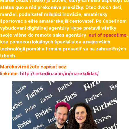
Marek Didák (1986) je človek, ktorý sa nevie uspokojiť so
status quo a rád prekonáva prekážky. Otec dvoch detí,
manžel, podnikateľ milujúci inovácie, amatérsky
športovec a ešte amatérskejší cestovateľ. Po úspešnom
vybudovaní digitálnej agentúry Hype pretavil všetky
svoje vášne do remote sales agentúry
.out of spacetime
,
kde pomocou lokálnych špecialistov a najnovších
technológií pomáha firmám presadiť sa na zahraničných
trhoch.
Marekovi môžete napísať cez
linkedin:
http://linkedin.com/in/marekdidak/