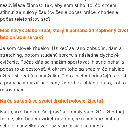
nesúvisiace činnosti tak, aby som stihol to, čo chcem
stihnúť za nulový čas (cvičenie počas práce, chodenie
počas telefonátov atď).
Máš návyk alebo rituál, ktorý ti pomáha žiť naplnený život
bez ohľadu na vek?
Ja som človek rituálov. Už keď sa ráno zobudím, dám si
stretching, potom studenú sprchu a následne dychové
cvičenie. Počas dňa sa snažím športovať, hlavne behať a
počas roka cestovať. A okrem toho sa snažím čo najviac
užívať si decká a manželku. Tieto veci mi prinášajú radosť
a pomáhajú mi žiť naplnený život bez ohľadu na to, koľko
rokov mám.
Na čo sa tešíš vo svojej druhej polovici života?
Na to, ako budem ďalej rásť a pomaly sa blížiť k životnej
forme, ako budem vidieť rásť deti, ako budeme mať na
seba s manželkou zas raz viac času, aké miesta