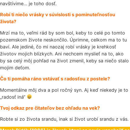
navštívime… je toho dosť.
Robí ti niečo vrásky v súvislosti s pominuteľnosťou
života?
Mrzí ma to, veľmi rád by som bol, keby to celé po tomto
pozemskom živote neskončilo. Úprimne, celkom ma to tu
baví. Ale jediné, čo mi naozaj robí vrásky je krehkosť
životov mojich blízkych. Ani nechcem myslieť na to, ako
by sa celý môj pohľad na život zmenil, keby sa niečo stalo
mojim deťom.
Čo ti pomáha ráno vstávať s radosťou z postele?
Momentálne môj dva a pol ročný syn. Aj keď niekedy je to
„radosť iná“
Tvoj odkaz pre čitateľov bez ohľadu na vek?
Robte si zo života srandu, inak si život urobí srandu z vás.