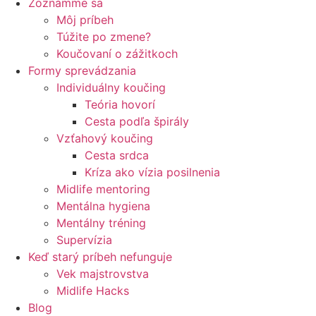
Zoznámme sa
Môj príbeh
Túžite po zmene?
Koučovaní o zážitkoch
Formy sprevádzania
Individuálny koučing
Teória hovorí
Cesta podľa špirály
Vzťahový koučing
Cesta srdca
Kríza ako vízia posilnenia
Midlife mentoring
Mentálna hygiena
Mentálny tréning
Supervízia
Keď starý príbeh nefunguje
Vek majstrovstva
Midlife Hacks
Blog