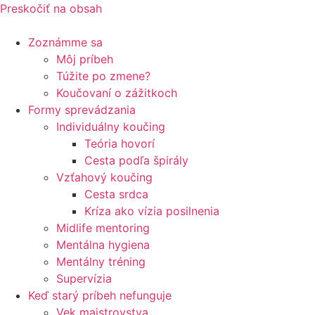
Preskočiť na obsah
Zoznámme sa
Môj príbeh
Túžite po zmene?
Koučovaní o zážitkoch
Formy sprevádzania
Individuálny koučing
Teória hovorí
Cesta podľa špirály
Vzťahový koučing
Cesta srdca
Kríza ako vízia posilnenia
Midlife mentoring
Mentálna hygiena
Mentálny tréning
Supervízia
Keď starý príbeh nefunguje
Vek majstrovstva