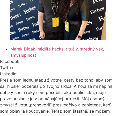
Marek Didák
,
midlife hacks
,
rituály
,
stredný vek
,
zmysluplnosť
Facebook
Twitter
LinkedIn
Prešla som jednu etapu životnej cesty bez toho, aby som
sa „hlbšie“ pozerala do svojho srdca. A hoci sa mi naplnil
detský sen a roky som pôsobila ako publicistka, moje
pravé poslanie je v pomáhajúcej profesii. Môj osobný
zmysel života „prehovoril“ presvedčivo a zanietene, keď
som objavila koučovanie. Teraz som šťastná, že môžem