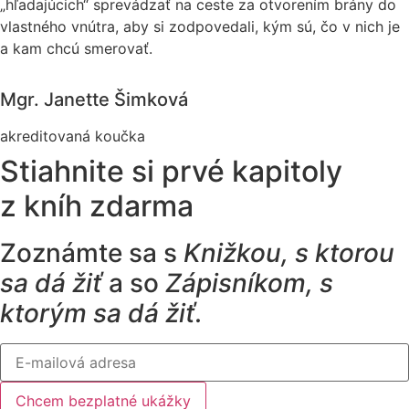
„hľadajúcich“ sprevádzať na ceste za otvorením brány do
vlastného vnútra, aby si zodpovedali, kým sú, čo v nich je
a kam chcú smerovať.
Mgr. Janette Šimková
akreditovaná koučka
Stiahnite si prvé kapitoly
z kníh zdarma
Zoznámte sa s
Knižkou, s ktorou
sa dá žiť
a so
Zápisníkom, s
ktorým sa dá žiť.
Chcem bezplatné ukážky