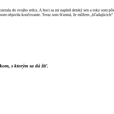
ozerala do svojho srdca. A hoci sa mi naplnil detský sen a roky som pôs
som objavila koučovanie. Teraz som šťastná, že môžem „hľadajúcich“ s
kom, s ktorým sa dá žiť.