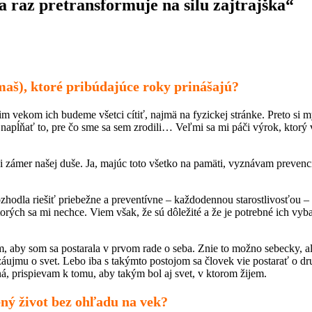
 raz pretransformuje na silu zajtrajška“
aš), ktoré pribúdajúce roky prinášajú?
 vekom ich budeme všetci cítiť, najmä na fyzickej stránke. Preto si m
 napĺňať to, pre čo sme sa sem zrodili… Veľmi sa mi páči výrok, ktorý 
ni zámer našej duše. Ja, majúc toto všetko na pamäti, vyznávam prevenci
rozhodla riešiť priebežne a preventívne – každodennou starostlivosťou –
torých sa mi nechce. Viem však, že sú dôležité a že je potrebné ich vyb
aby som sa postarala v prvom rade o seba. Znie to možno sebecky, ale 
záujmu o svet. Lebo iba s takýmto postojom sa človek vie postarať o 
á, prispievam k tomu, aby takým bol aj svet, v ktorom žijem.
ený život bez ohľadu na vek?