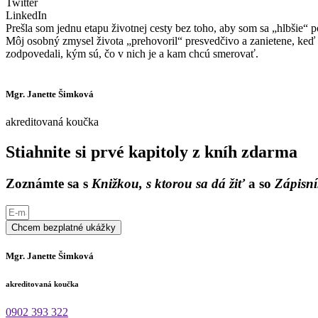
Twitter
LinkedIn
Prešla som jednu etapu životnej cesty bez toho, aby som sa „hlbšie“ p
Môj osobný zmysel života „prehovoril“ presvedčivo a zanietene, keď 
zodpovedali, kým sú, čo v nich je a kam chcú smerovať.
Mgr. Janette Šimková
akreditovaná koučka
Stiahnite si prvé kapitoly z kníh zdarma
Zoznámte sa s
Knižkou, s ktorou sa dá žiť
a so
Zápisní
Chcem bezplatné ukážky
Mgr. Janette Šimková
akreditovaná koučka
0902 393 322