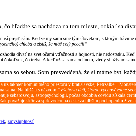
, čo hľadáte sa nachádza na tom mieste, odkiaľ sa díva
ta musí prejsť sám. Keďže my sami sme tým človekom, s ktorým trávime 
selného) chleba a zistíš, že máš celý peceň!“
 rozhodla dívať na svet očami vďačnosti a hojnosti, nie nedostatku. K
mi čokoľvek, čo treba. A keď už sa sama ocitnem, vtedy si užívam samo
 sama so sebou. Som presvedčená, že si máme byť kaž
už takmer komunitného priestoru v bratislavskej Petržalke – Monsters 
 ona sama. Najbližšia s názvom
“Výchova detí, ktorou vychovávame se
nuje sebarozvoju, astropsychológii, počas obdobia covidu získala cer
 však považuje skôr za sprievodcu na ceste za hlbším pochopením živo
vek
,
zmysluplnosť