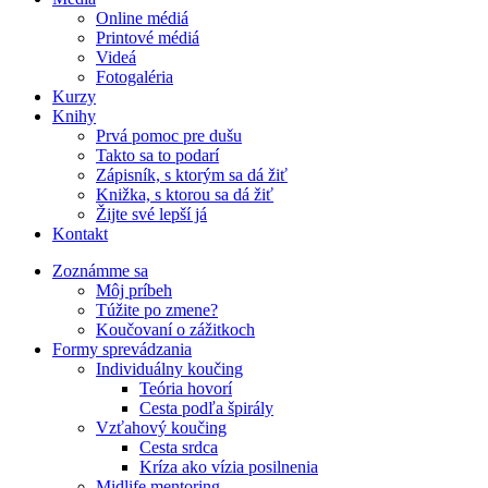
Online médiá
Printové médiá
Videá
Fotogaléria
Kurzy
Knihy
Prvá pomoc pre dušu
Takto sa to podarí
Zápisník, s ktorým sa dá žiť
Knižka, s ktorou sa dá žiť
Žijte své lepší já
Kontakt
Zoznámme sa
Môj príbeh
Túžite po zmene?
Koučovaní o zážitkoch
Formy sprevádzania
Individuálny koučing
Teória hovorí
Cesta podľa špirály
Vzťahový koučing
Cesta srdca
Kríza ako vízia posilnenia
Midlife mentoring