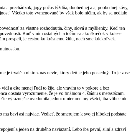
ia a prechádzok, jogy počas týždňa, doobednej a aj poobednej kávy,
ojnosť. Všetko toto vymenované by však bolo ničím, ak by sa nedialo
vednosť za vlastne rozhodnutia, činy, slová a myšlienky. Keď ten
dpovednosti. Buď viním ostatných a točím sa ako škrečok v kolese
nám prospeli, je cestou ku krásnemu žitiu, nech sme kdekoľvek.
hnutnosťou.
nie je trvalé a nikto z nás nevie, ktorý deň je jeho posledný. To je zase
idí a ešte menej ľudí to žije, ale vravím to v pokore a bez
a dostala vyrozumenie, že je vo finálnom 4. štádiu s metastázami
 ešte výraznejšie uvedomila jedno: umierame my všetci, iba vôbec nie
 ma baví asi najviac. Vedieť, že smerujem k svojej hlbokej podstate,
epojení a jeden na druhého naviazaní. Lebo iba pevní, silní a zdraví