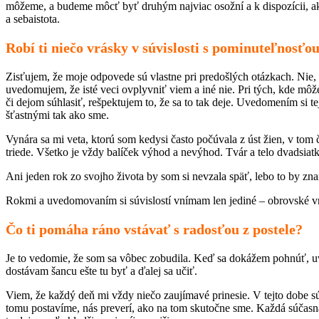
môžeme, a budeme môcť byť druhým najviac osožní a k dispozícii, ak 
a sebaistota.
Robí ti niečo vrásky v súvislosti s pominuteľnosťou
Zisťujem, že moje odpovede sú vlastne pri predošlých otázkach. Nie, 
uvedomujem, že isté veci ovplyvniť viem a iné nie. Pri tých, kde mô
či dejom súhlasiť, rešpektujem to, že sa to tak deje. Uvedomením si 
šťastnými tak ako sme.
Vynára sa mi veta, ktorú som kedysi často počúvala z úst žien, v tom 
triede. Všetko je vždy balíček výhod a nevýhod. Tvár a telo dvadsiat
Ani jeden rok zo svojho života by som si nevzala späť, lebo to by zn
Rokmi a uvedomovaním si súvislostí vnímam len jediné – obrovské v
Čo ti pomáha ráno vstávať s radosťou z postele?
Je to vedomie, že som sa vôbec zobudila. Keď sa dokážem pohnúť, u
dostávam šancu ešte tu byť a ďalej sa učiť.
Viem, že každý deň mi vždy niečo zaujímavé prinesie. V tejto dobe sú t
tomu postavíme, nás preverí, ako na tom skutočne sme. Každá súčasná 