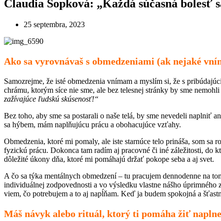
Claudia Sopková: „Každá súčasná bolesť sa
25 septembra, 2023
Ako sa vyrovnávaš s obmedzeniami (ak nejaké vním
Samozrejme, že isté obmedzenia vnímam a myslím si, že s pribúdajúcim
chrámu, ktorým síce nie sme, ale bez telesnej stránky by sme nemohli
zažívajúce ľudskú skúsenosť!“
Bez toho, aby sme sa postarali o naše telá, by sme nevedeli naplniť a
sa hýbem, mám naplňujúcu prácu a obohacujúce vzťahy.
Obmedzenia, ktoré mi pomaly, ale iste starnúce telo prináša, som sa 
fyzickú prácu. Dokonca tam radím aj pracovné či iné záležitosti, do k
dôležité úkony dňa, ktoré mi pomáhajú držať pokope seba a aj svet.
A čo sa týka mentálnych obmedzení – tu pracujem dennodenne na tom, 
individuálnej zodpovednosti a vo výsledku vlastne nášho úprimného 
viem, čo potrebujem a to aj napĺňam. Keď ja budem spokojná a šťastn
Máš návyk alebo rituál, ktorý ti pomáha žiť napln