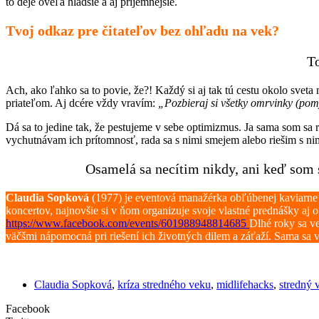
to deje oveľa hladšie a aj príjemnejšie.
Tvoj odkaz pre čitateľov bez ohľadu na vek?
To
Ach, ako ľahko sa to povie, že?! Každý si aj tak tú cestu okolo sve
priateľom. Aj dcére vždy vravím:
„Pozbieraj si všetky omrvinky (pomy
Dá sa to jedine tak, že pestujeme v sebe optimizmus. Ja sama som sa
vychutnávam ich prítomnosť, rada sa s nimi smejem alebo riešim s ni
Osamelá sa necítim nikdy, ani keď som
Claudia Sopková
(1977) je eventová manažérka obľúbenej kaviarne a 
koncertov, najnovšie si v ňom organizuje svoje vlastné prednášky aj
https://www.facebook.com/events/601988948814685
Dlhé roky sa ve
väčšmi nápomocná pri riešení ich životných dilem a záťaží. Sama sa
Claudia Sopková
,
kríza stredného veku
,
midlifehacks
,
stredný 
Facebook