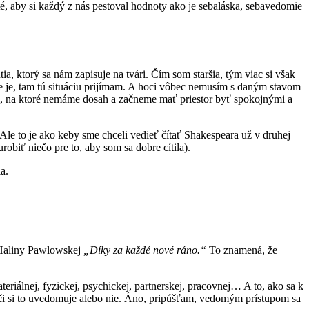
, aby si každý z nás pestoval hodnoty ako je sebaláska, sebavedomie
, ktorý sa nám zapisuje na tvári. Čím som staršia, tým viac si však
ie je, tam tú situáciu prijímam. A hoci vôbec nemusím s daným stavom
eci, na ktoré nemáme dosah a začneme mať priestor byť spokojnými a
 Ale to je ako keby sme chceli vedieť čítať Shakespeara už v druhej
obiť niečo pre to, aby som sa dobre cítila).
la.
 Haliny Pawlowskej
„Díky za každé nové ráno.“
To znamená, že
teriálnej, fyzickej, psychickej, partnerskej, pracovnej… A to, ako sa k
, či si to uvedomuje alebo nie. Áno, pripúšťam, vedomým prístupom sa