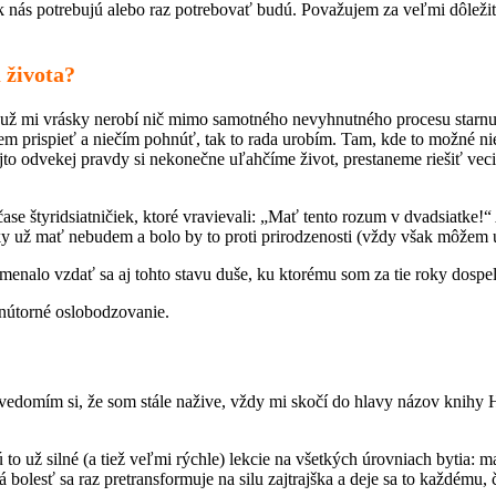
nás potrebujú alebo raz potrebovať budú. Považujem za veľmi dôležité
 života?
už mi vrásky nerobí nič mimo samotného nevyhnutného procesu starnutia
žem prispieť a niečím pohnúť, tak to rada urobím. Tam, kde to možné n
tejto odvekej pravdy si nekonečne uľahčíme život, prestaneme riešiť v
čase štyridsiatničiek, ktoré vravievali: „Mať tento rozum v dvadsiatke!“
ky už mať nebudem a bolo by to proti prirodzenosti (vždy však môžem ur
amenalo vzdať sa aj tohto stavu duše, ku ktorému som za tie roky dospe
nútorné oslobodzovanie.
vedomím si, že som stále nažive, vždy mi skočí do hlavy názov knihy
o už silné (a tiež veľmi rýchle) lekcie na všetkých úrovniach bytia: ma
bolesť sa raz pretransformuje na silu zajtrajška a deje sa to každému