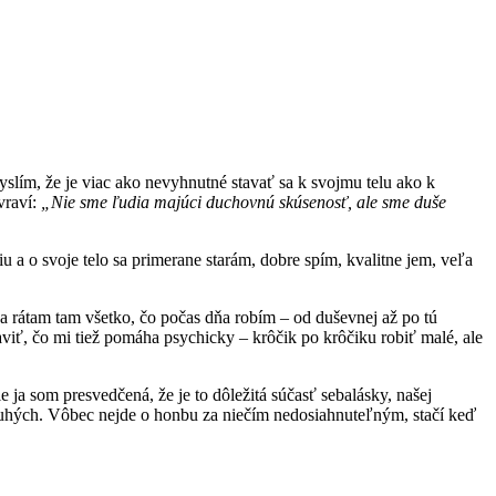
yslím, že je viac ako nevyhnutné stavať sa k svojmu telu ako k
vraví:
„Nie sme ľudia majúci duchovnú skúsenosť, ale sme duše
u a o svoje telo sa primerane starám, dobre spím, kvalitne jem, veľa
 a rátam tam všetko, čo počas dňa robím – od duševnej až po tú
aviť, čo mi tiež pomáha psychicky – krôčik po krôčiku robiť malé, ale
ja som presvedčená, že je to dôležitá súčasť sebalásky, našej
druhých. Vôbec nejde o honbu za niečím nedosiahnuteľným, stačí keď