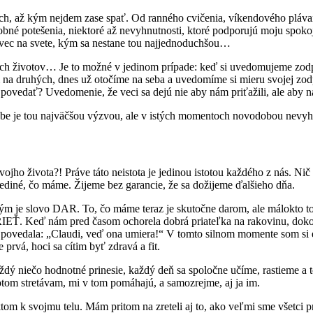
ch, až kým nejdem zase spať. Od ranného cvičenia, víkendového plávan
robné potešenia, niektoré až nevyhnutnosti, ktoré podporujú moju spok
a vec na svete, kým sa nestane tou najjednoduchšou…
ch životov… Je to možné v jedinom prípade: keď si uvedomujeme zodpo
om na druhých, dnes už otočíme na seba a uvedomíme si mieru svojej zo
 povedať? Uvedomenie, že veci sa dejú nie aby nám priťažili, ale aby 
ebe je tou najväčšou výzvou, ale v istých momentoch novodobou nevy
svojho života?! Práve táto neistota je jedinou istotou každého z nás. Nič 
diné, čo máme. Žijeme bez garancie, že sa dožijeme ďalšieho dňa.
ým je slovo DAR. To, čo máme teraz je skutočne darom, ale málokto to v
EŤ. Keď nám pred časom ochorela dobrá priateľka na rakovinu, dokonc
ach povedala: „Claudi, veď ona umiera!“ V tomto silnom momente som si
prvá, hoci sa cítim byť zdravá a fit.
dý niečo hodnotné prinesie, každý deň sa spoločne učíme, rastieme a to
votom stretávam, mi v tom pomáhajú, a samozrejme, aj ja im.
om k svojmu telu. Mám pritom na zreteli aj to, ako veľmi sme všetci pr