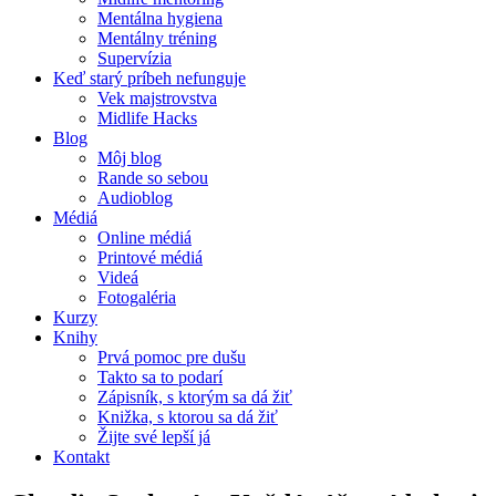
Mentálna hygiena
Mentálny tréning
Supervízia
Keď starý príbeh nefunguje
Vek majstrovstva
Midlife Hacks
Blog
Môj blog
Rande so sebou
Audioblog
Médiá
Online médiá
Printové médiá
Videá
Fotogaléria
Kurzy
Knihy
Prvá pomoc pre dušu
Takto sa to podarí
Zápisník, s ktorým sa dá žiť
Knižka, s ktorou sa dá žiť
Žijte své lepší já
Kontakt