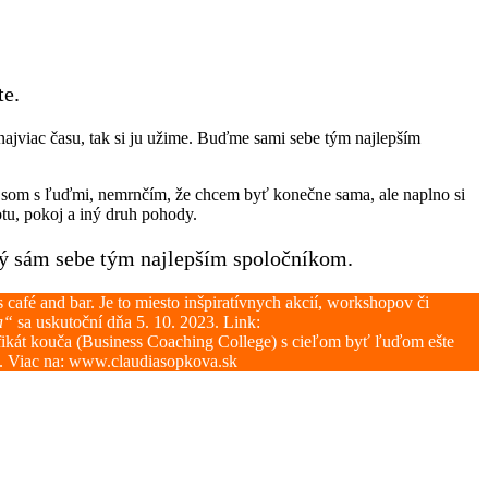
te.
najviac času, tak si ju užime. Buďme sami sebe tým najlepším
eď som s ľuďmi, nemrnčím, že chcem byť konečne sama, ale naplno si
tu, pokoj a iný druh pohody.
dý sám sebe tým najlepším spoločníkom.
café and bar. Je to miesto inšpiratívnych akcií, workshopov či
ba“
sa uskutoční dňa 5. 10. 2023. Link:
tifikát kouča (Business Coaching College) s cieľom byť ľuďom ešte
ta. Viac na: www.claudiasopkova.sk