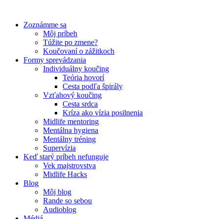
Preskočiť
na
Zoznámme sa
obsah
Môj príbeh
Túžite po zmene?
Koučovaní o zážitkoch
Formy sprevádzania
Individuálny koučing
Teória hovorí
Cesta podľa špirály
Vzťahový koučing
Cesta srdca
Kríza ako vízia posilnenia
Midlife mentoring
Mentálna hygiena
Mentálny tréning
Supervízia
Keď starý príbeh nefunguje
Vek majstrovstva
Midlife Hacks
Blog
Môj blog
Rande so sebou
Audioblog
Médiá