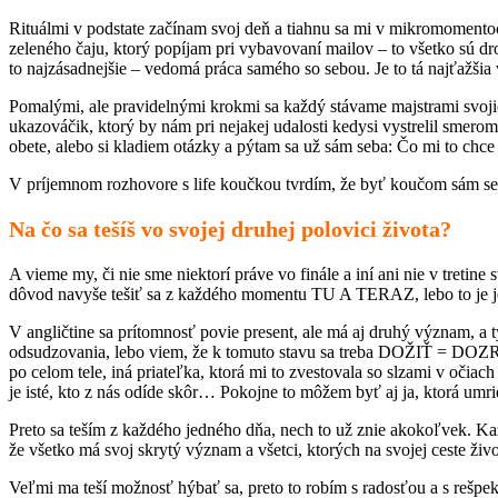
Rituálmi v podstate začínam svoj deň a tiahnu sa mi v mikromomento
zeleného čaju, ktorý popíjam pri vybavovaní mailov – to všetko sú d
to najzásadnejšie – vedomá práca samého so sebou. Je to tá najťažši
Pomalými, ale pravidelnými krokmi sa každý stávame majstrami svoji
ukazováčik, ktorý by nám pri nejakej udalosti kedysi vystrelil smer
obete, alebo si kladiem otázky a pýtam sa už sám seba: Čo mi to chce
V príjemnom rozhovore s life koučkou tvrdím, že byť koučom sám s
Na čo sa tešíš vo svojej druhej polovici života?
A vieme my, či nie sme niektorí práve vo finále a iní ani nie v tretine 
dôvod navyše tešiť sa z každého momentu TU A TERAZ, lebo to je je
V angličtine sa prítomnosť povie present, ale má aj druhý význam, a t
odsudzovania, lebo viem, že k tomuto stavu sa treba DOŽIŤ = DOZRI
po celom tele, iná priateľka, ktorá mi to zvestovala so slzami v oči
je isté, kto z nás odíde skôr… Pokojne to môžem byť aj ja, ktorá umrie 
Preto sa teším z každého jedného dňa, nech to už znie akokoľvek. Kaž
že všetko má svoj skrytý význam a všetci, ktorých na svojej ceste ži
Veľmi ma teší možnosť hýbať sa, preto to robím s radosťou a s rešpekt