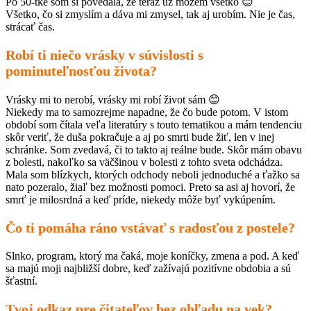
Po 50-tke som si povedala, že teraz už môžem všetko 😊
Všetko, čo si zmyslím a dáva mi zmysel, tak aj urobím. Nie je čas,
strácať čas.
Robí ti niečo vrásky v súvislosti s
pominuteľnosťou života?
Vrásky mi to nerobí, vrásky mi robí život sám 😊
Niekedy ma to samozrejme napadne, že čo bude potom. V istom
období som čítala veľa literatúry s touto tematikou a mám tendenciu
skôr veriť, že duša pokračuje a aj po smrti bude žiť, len v inej
schránke. Som zvedavá, či to takto aj reálne bude. Skôr mám obavu
z bolesti, nakoľko sa väčšinou v bolesti z tohto sveta odchádza.
Mala som blízkych, ktorých odchody neboli jednoduché a ťažko sa
nato pozeralo, žiaľ bez možnosti pomoci. Preto sa asi aj hovorí, že
smrť je milosrdná a keď príde, niekedy môže byť vykúpením.
Čo ti pomáha ráno vstávať s radosťou z postele?
Slnko, program, ktorý ma čaká, moje koníčky, zmena a pod. A keď
sa majú moji najbližší dobre, keď zažívajú pozitívne obdobia a sú
šťastní.
Tvoj odkaz pre čitateľov bez ohľadu na vek?