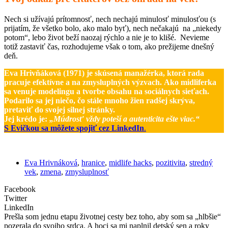
Nech si užívajú prítomnosť, nech nechajú minulosť minulosťou (s
prijatím, že všetko bolo, ako malo byť), nech nečakajú na „niekedy
potom“, lebo život beží naozaj rýchlo a nie je to klišé. Nevieme
totiž zastaviť čas, rozhodujeme však o tom, ako prežijeme dnešný
deň.
Eva Hrivňáková (1971) je skúsená manažérka, ktorá rada
pracuje efektívne a na zmysluplných výzvach. Ako midliferka
sa venuje modelingu a tvorbe obsahu na sociálnych sieťach.
Podarilo sa jej niečo, čo stále mnoho žien radšej skrýva,
pretaviť do svojej silnej stránky.
Jej krédo je:
„Múdrosť vždy poteší a autenticita ešte viac.“
S Evičkou sa môžete spojiť cez LinkedIn
.
Eva Hrivnáková
,
hranice
,
midlife hacks
,
pozitivita
,
stredný
vek
,
zmena
,
zmysluplnosť
Facebook
Twitter
LinkedIn
Prešla som jednu etapu životnej cesty bez toho, aby som sa „hlbšie“
pozerala do svojho srdca. A hoci sa mi naplnil detský sen a roky