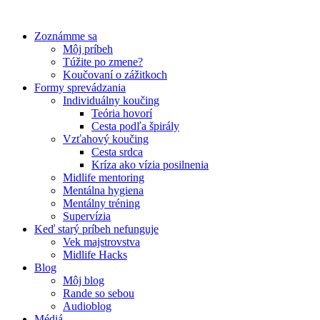
Preskočiť
na
Zoznámme sa
obsah
Môj príbeh
Túžite po zmene?
Koučovaní o zážitkoch
Formy sprevádzania
Individuálny koučing
Teória hovorí
Cesta podľa špirály
Vzťahový koučing
Cesta srdca
Kríza ako vízia posilnenia
Midlife mentoring
Mentálna hygiena
Mentálny tréning
Supervízia
Keď starý príbeh nefunguje
Vek majstrovstva
Midlife Hacks
Blog
Môj blog
Rande so sebou
Audioblog
Médiá