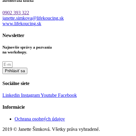
akreditovaná koučka
0902 393 322
janette.simkova@lifekoucing.sk
www.lifekoucing.sk
Newsletter
Najnovšie správy a pozvania
na workshopy.
Prihlásiť sa
Sociálne siete
Linkedin
Instagram
Youtube
Facebook
Informácie
Ochrana osobných údajov
2019 © Janette Šimková. Všetky práva vyhradené.