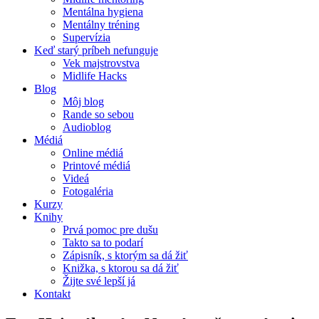
Mentálna hygiena
Mentálny tréning
Supervízia
Keď starý príbeh nefunguje
Vek majstrovstva
Midlife Hacks
Blog
Môj blog
Rande so sebou
Audioblog
Médiá
Online médiá
Printové médiá
Videá
Fotogaléria
Kurzy
Knihy
Prvá pomoc pre dušu
Takto sa to podarí
Zápisník, s ktorým sa dá žiť
Knižka, s ktorou sa dá žiť
Žijte své lepší já
Kontakt