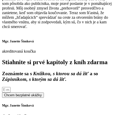
som pôsobila ako publicistka, moje pravé poslanie je v pomáhajúcej
profesii. Môj osobný zmysel života „prehovoril“ presvedčivo a
zanietene, keď som objavila koučovanie. Teraz som šťastná, že
môžem „hľadajúcich“ sprevádzať na ceste za otvorením brány do
vlastného vnútra, aby si zodpovedali, kým sú, čo v nich je a kam
chcú smerovať.
Mgr. Janette Šimková
akreditovaná koučka
Stiahnite si prvé kapitoly z kníh zdarma
Zoznámte sa s
Knižkou, s ktorou sa dá žiť
a so
Zápisníkom, s ktorým sa dá žiť.
Chcem bezplatné ukážky
Mgr. Janette Šimková