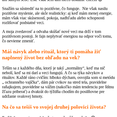
Snažím sa sústrediť na to pozitívne, čo funguje. Nie však nasilu
pozitívne myslenie, ale skôr realisticky: aj keď mám menej energie,
mám však viac skúseností, pokoja, nadhľadu alebo schopnosti
rozlišovať podstatné veci.
A moja zvedavosť a odvaha skúšať nové veci ma drží v tom
pozitívnom postoji. Je fajn neplytvať energiou na odpor voči tomu,
čo nevieme zmeniť.
Máš návyk alebo rituál, ktorý ti pomáha žiť
naplnený život bez ohľadu na vek?
Teším sa z každého dňa, ktorý je taký „normálny“, keď ma nič
nebolí, keď sa mi darí a veci fungujú. A čo sa týka návykov a
rituálov. Každé ráno cvičím: hlboko dýcham, osvojila som si metódu
„ ochranného vajíčka“, dám pár cvikov na stred tela, pravidelne
raňajkujem, pravidelne sa vážim (nakoľko mám tendenciu pre štítnu
žľazu priberať) a dvakrát do týždňa chodím do posilňovne pre
udržanie svalovej hmoty.
Na čo sa tešíš vo svojej druhej polovici života?