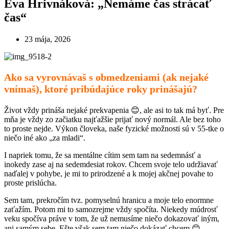
Eva Hrivnáková: „Nemáme čas strácať
čas“
23 mája, 2026
Ako sa vyrovnávaš s obmedzeniami (ak nejaké
vnímaš), ktoré pribúdajúce roky prinášajú?
Život vždy prináša nejaké prekvapenia 😊, ale asi to tak má byť. Pre
mňa je vždy zo začiatku najťažšie prijať nový normál. Ale bez toho
to proste nejde. Výkon človeka, naše fyzické možnosti sú v 55-tke o
niečo iné ako „za mladi“.
I napriek tomu, že sa mentálne cítim sem tam na sedemnásť a
inokedy zase aj na sedemdesiat rokov. Chcem svoje telo udržiavať
naďalej v pohybe, je mi to prirodzené a k mojej akčnej povahe to
proste prislúcha.
Sem tam, prekročím tvz. pomyselnú hranicu a moje telo enormne
zaťažím. Potom mi to samozrejme vždy spočíta. Niekedy múdrosť
veku spočíva práve v tom, že už nemusíme niečo dokazovať iným,
ani samým sebe. Ešte však sem tam niečo dokázať chcem 😊