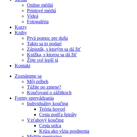
Online médiá
Printové médiá
Videá
Fotogaléria
Kurzy
Knihy
Prvá pomoc pre dušu
Takto sa to podarí
Zápisník, s ktorým sa dá žiť
Knižka, s ktorou sa dá žiť
Žijte své lepší já
Kontakt
Zoznámme sa
Môj príbeh
Túžite po zmene?
Koučovaní o zážitkoch
Formy sprevádzania
Individuálny koučing
Teória hovorí
Cesta podľa špirály
Vzťahový koučing
Cesta srdca
Kríza ako vízia posilnenia
Midlife mentoring