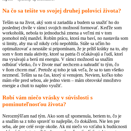
Na čo sa tešíte vo svojej druhej polovici života?
Teším sa na život, aký som si zariadila a budem sa snažiť ho do
poslednej chvíle v rámci svojich možností formovať. Keďže som
workoholik, nebola to jednoduchá zmena a veľmi mi v tom
pomohol môj manžel. Robím prácu, ktorá ma baví, no nastavila som
si limity, aby ma už nikdy celú nepohltila. Stále sa učím ho
optimalizovať a neustále si pripomínam, že je príliš krátky na to, aby
som v ňom mala aktivity, ktoré sa patria či očakávajú a ľudí, ktorí
ma vysávajú a berú mi energiu. V rámci možností sa snažím
odbúrať všetko, čo v živote mať nechcem a nahradiť to tým, čo
v ňom chcem mať. Pretože aj toho je tak veľa, že sa to tam všetko
nezmestí. Teším sa na čas, ktorý si venujem. Neviem, koľko toho
mám ešte pred sebou, ale jedno viem – mám obrovské množstvo
energie a chuti to naplno využiť.
Robí vám niečo vrásky v súvislosti s
pominuteľnosťou života?
Nerozmýšľam nad tým. Ako som už spomenula, beriem to, čo je
a snažím sa z toho spraviť to najlepšie, čo dokážem. Nie len pre
seba, ale pre celé svoje okolie. Ak mi niečo vo vzťahu k budúcnosti