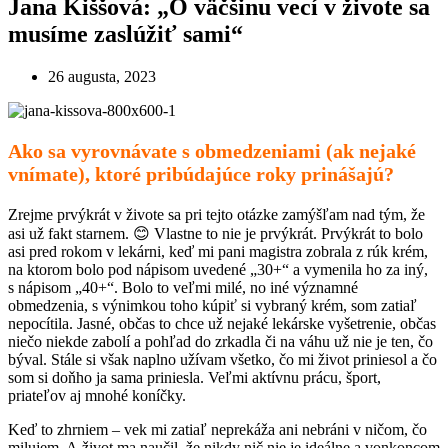
Jana Kiššová: „O väčšinu vecí v živote sa
musíme zaslúžiť sami“
26 augusta, 2023
Ako sa vyrovnávate s obmedzeniami (ak nejaké
vnímate), ktoré pribúdajúce roky prinášajú?
Zrejme prvýkrát v živote sa pri tejto otázke zamýšľam nad tým, že
asi už fakt starnem. 😊 Vlastne to nie je prvýkrát. Prvýkrát to bolo
asi pred rokom v lekárni, keď mi pani magistra zobrala z rúk krém,
na ktorom bolo pod nápisom uvedené „30+“ a vymenila ho za iný,
s nápisom „40+“. Bolo to veľmi milé, no iné významné
obmedzenia, s výnimkou toho kúpiť si vybraný krém, som zatiaľ
nepocítila. Jasné, občas to chce už nejaké lekárske vyšetrenie, občas
niečo niekde zabolí a pohľad do zrkadla či na váhu už nie je ten, čo
býval. Stále si však naplno užívam všetko, čo mi život priniesol a čo
som si doňho ja sama priniesla. Veľmi aktívnu prácu, šport,
priateľov aj mnohé koníčky.
Keď to zhrniem – vek mi zatiaľ neprekáža ani nebráni v ničom, čo
milujem. A život ma naučil, že nikdy nič nie je ideálne a vonkoncom