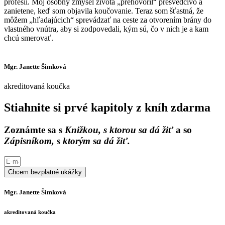
profesii. Môj osobný zmysel života „prehovoril“ presvedčivo a
zanietene, keď som objavila koučovanie. Teraz som šťastná, že
môžem „hľadajúcich“ sprevádzať na ceste za otvorením brány do
vlastného vnútra, aby si zodpovedali, kým sú, čo v nich je a kam
chcú smerovať.
Mgr. Janette Šimková
akreditovaná koučka
Stiahnite si prvé kapitoly z kníh zdarma
Zoznámte sa s
Knižkou, s ktorou sa dá žiť
a so
Zápisníkom, s ktorým sa dá žiť.
Chcem bezplatné ukážky
Mgr. Janette Šimková
akreditovaná koučka