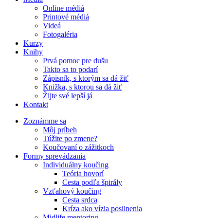
Online médiá
Printové médiá
Videá
Fotogaléria
Kurzy
Knihy
Prvá pomoc pre dušu
Takto sa to podarí
Zápisník, s ktorým sa dá žiť
Knižka, s ktorou sa dá žiť
Žijte své lepší já
Kontakt
Zoznámme sa
Môj príbeh
Túžite po zmene?
Koučovaní o zážitkoch
Formy sprevádzania
Individuálny koučing
Teória hovorí
Cesta podľa špirály
Vzťahový koučing
Cesta srdca
Kríza ako vízia posilnenia
Midlife mentoring