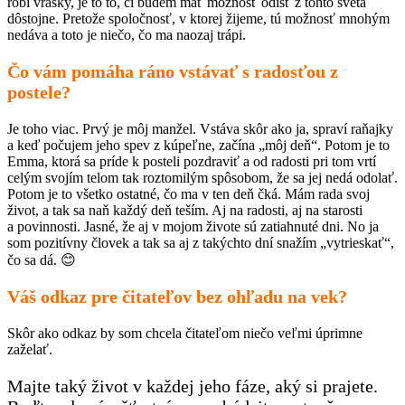
robí vrásky, je to to, či budem mať možnosť odísť z tohto sveta
dôstojne. Pretože spoločnosť, v ktorej žijeme, tú možnosť mnohým
nedáva a toto je niečo, čo ma naozaj trápi.
Čo vám pomáha ráno vstávať s radosťou z
postele?
Je toho viac. Prvý je môj manžel. Vstáva skôr ako ja, spraví raňajky
a keď počujem jeho spev z kúpeľne, začína „môj deň“. Potom je to
Emma, ktorá sa príde k posteli pozdraviť a od radosti pri tom vrtí
celým svojím telom tak roztomilým spôsobom, že sa jej nedá odolať.
Potom je to všetko ostatné, čo ma v ten deň čká. Mám rada svoj
život, a tak sa naň každý deň teším. Aj na radosti, aj na starosti
a povinnosti. Jasné, že aj v mojom živote sú zatiahnuté dni. No ja
som pozitívny človek a tak sa aj z takýchto dní snažím „vytrieskať“,
čo sa dá. 😊
Váš odkaz pre čitateľov bez ohľadu na vek?
Skôr ako odkaz by som chcela čitateľom niečo veľmi úprimne
zaželať.
Majte taký život v každej jeho fáze, aký si prajete.