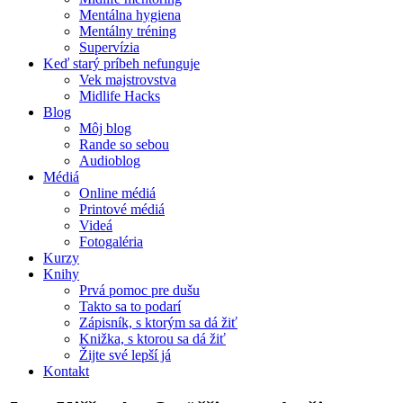
Mentálna hygiena
Mentálny tréning
Supervízia
Keď starý príbeh nefunguje
Vek majstrovstva
Midlife Hacks
Blog
Môj blog
Rande so sebou
Audioblog
Médiá
Online médiá
Printové médiá
Videá
Fotogaléria
Kurzy
Knihy
Prvá pomoc pre dušu
Takto sa to podarí
Zápisník, s ktorým sa dá žiť
Knižka, s ktorou sa dá žiť
Žijte své lepší já
Kontakt