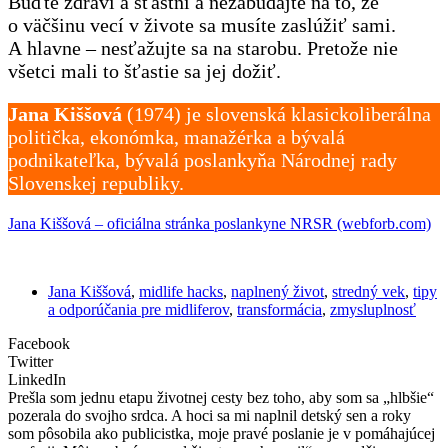
Buďte zdraví a šťastní a nezabúdajte na to, že
o väčšinu vecí v živote sa musíte zaslúžiť sami.
A hlavne – nesťažujte sa na starobu. Pretože nie
všetci mali to šťastie sa jej dožiť.
Jana Kiššová
(1974) je slovenská klasickoliberálna
politička, ekonómka, manažérka a bývalá
podnikateľka, bývalá poslankyňa Národnej rady
Slovenskej republiky.
Jana Kiššová – oficiálna stránka poslankyne NRSR (webforb.com)
Jana Kiššová
,
midlife hacks
,
naplnený život
,
stredný vek
,
tipy
a odporúčania pre midliferov
,
transformácia
,
zmysluplnosť
Facebook
Twitter
LinkedIn
Prešla som jednu etapu životnej cesty bez toho, aby som sa „hlbšie“
pozerala do svojho srdca. A hoci sa mi naplnil detský sen a roky
som pôsobila ako publicistka, moje pravé poslanie je v pomáhajúcej