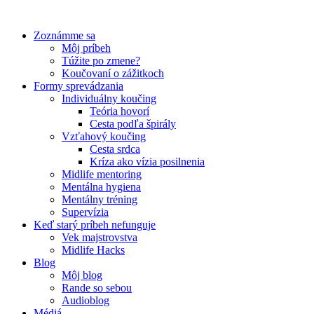
Preskočiť
na
Zoznámme sa
obsah
Môj príbeh
Túžite po zmene?
Koučovaní o zážitkoch
Formy sprevádzania
Individuálny koučing
Teória hovorí
Cesta podľa špirály
Vzťahový koučing
Cesta srdca
Kríza ako vízia posilnenia
Midlife mentoring
Mentálna hygiena
Mentálny tréning
Supervízia
Keď starý príbeh nefunguje
Vek majstrovstva
Midlife Hacks
Blog
Môj blog
Rande so sebou
Audioblog
Médiá