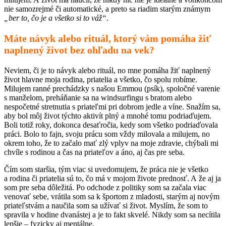
nie samozrejmé či automatické, a preto sa riadim starým známym
„ber to, čo je a všetko si to váž“
.
Máte návyk alebo rituál, ktorý vám pomáha žiť
naplnený život bez ohľadu na vek?
Neviem, či je to návyk alebo rituál, no mne pomáha žiť naplnený
život hlavne moja rodina, priatelia a všetko, čo spolu robíme.
Milujem ranné prechádzky s našou Emmou (psík), spoločné varenie
s manželom, preháňanie sa na windsurfingu s bratom alebo
nespočetné stretnutia s priateľmi pri dobrom jedle a víne. Snažím sa,
aby bol môj život týchto aktivít plný a mnohé tomu podriaďujem.
Boli totiž roky, dokonca desaťročia, kedy som všetko podriaďovala
práci. Bolo to fajn, svoju prácu som vždy milovala a milujem, no
okrem toho, že to začalo mať zlý vplyv na moje zdravie, chýbali mi
chvíle s rodinou a čas na priateľov a áno, aj čas pre seba.
Čím som staršia, tým viac si uvedomujem, že práca nie je všetko
a rodina či priatelia sú to, čo má v mojom živote prednosť. A že aj ja
som pre seba dôležitá. Po odchode z politiky som sa začala viac
venovať sebe, vrátila som sa k športom z mladosti, starým aj novým
priateľstvám a naučila som sa užívať si život. Myslím, že som to
spravila v hodine dvanástej a je to fakt skvelé. Nikdy som sa necítila
lepšie – fyzicky aj mentálne.