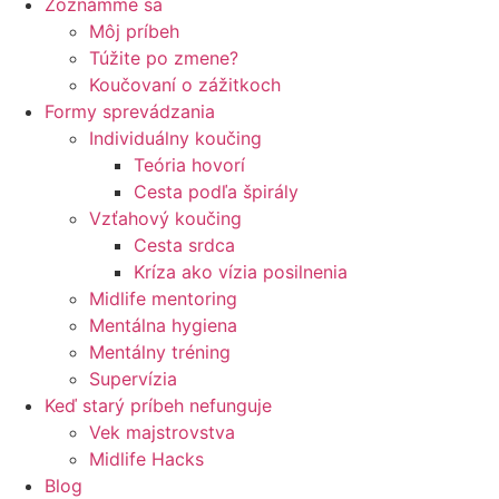
Zoznámme sa
Môj príbeh
Túžite po zmene?
Koučovaní o zážitkoch
Formy sprevádzania
Individuálny koučing
Teória hovorí
Cesta podľa špirály
Vzťahový koučing
Cesta srdca
Kríza ako vízia posilnenia
Midlife mentoring
Mentálna hygiena
Mentálny tréning
Supervízia
Keď starý príbeh nefunguje
Vek majstrovstva
Midlife Hacks
Blog