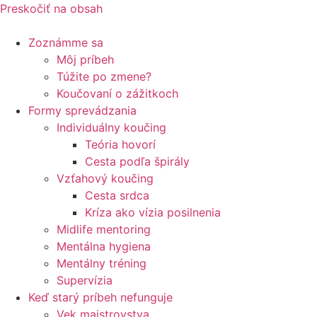
Preskočiť na obsah
Zoznámme sa
Môj príbeh
Túžite po zmene?
Koučovaní o zážitkoch
Formy sprevádzania
Individuálny koučing
Teória hovorí
Cesta podľa špirály
Vzťahový koučing
Cesta srdca
Kríza ako vízia posilnenia
Midlife mentoring
Mentálna hygiena
Mentálny tréning
Supervízia
Keď starý príbeh nefunguje
Vek majstrovstva