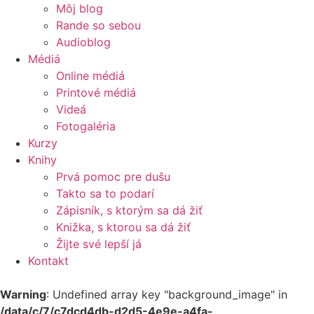
Môj blog
Rande so sebou
Audioblog
Médiá
Online médiá
Printové médiá
Videá
Fotogaléria
Kurzy
Knihy
Prvá pomoc pre dušu
Takto sa to podarí
Zápisník, s ktorým sa dá žiť
Knižka, s ktorou sa dá žiť
Žijte své lepší já
Kontakt
Warning
: Undefined array key "background_image" in
/data/c/7/c7dcd4db-d2d5-4e9e-a4fa-