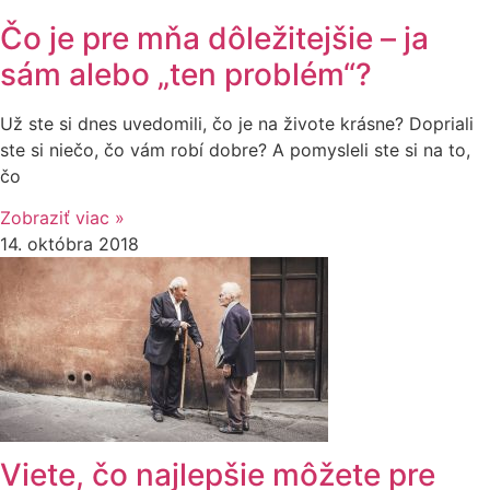
Čo je pre mňa dôležitejšie – ja
sám alebo „ten problém“?
Už ste si dnes uvedomili, čo je na živote krásne? Dopriali
ste si niečo, čo vám robí dobre? A pomysleli ste si na to,
čo
Zobraziť viac »
14. októbra 2018
Viete, čo najlepšie môžete pre