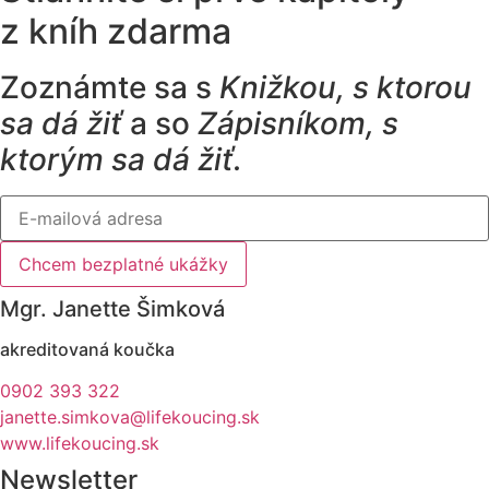
z kníh zdarma
Zoznámte sa s
Knižkou, s ktorou
sa dá žiť
a so
Zápisníkom, s
ktorým sa dá žiť.
Chcem bezplatné ukážky
Mgr. Janette Šimková
akreditovaná koučka
0902 393 322
janette.simkova@lifekoucing.sk
www.lifekoucing.sk
Newsletter