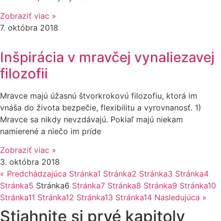
Zobraziť viac »
7. októbra 2018
Inšpirácia v mravčej vynaliezavej
filozofii
Mravce majú úžasnú štvorkrokovú filozofiu, ktorá im
vnáša do života bezpečie, flexibilitu a vyrovnanosť. 1)
Mravce sa nikdy nevzdávajú. Pokiaľ majú niekam
namierené a niečo im príde
Zobraziť viac »
3. októbra 2018
« Predchádzajúca
Stránka
1
Stránka
2
Stránka
3
Stránka
4
Stránka
5
Stránka
6
Stránka
7
Stránka
8
Stránka
9
Stránka
10
Stránka
11
Stránka
12
Stránka
13
Stránka
14
Nasledujúca »
Stiahnite si prvé kapitoly