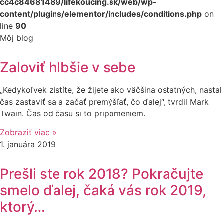
cc4c84681489/lifekoucing.sk/web/wp-
content/plugins/elementor/includes/conditions.php
on
line
90
Môj blog
Zaloviť hlbšie v sebe
„Kedykoľvek zistíte, že žijete ako väčšina ostatných, nastal
čas zastaviť sa a začať premýšľať, čo ďalej“, tvrdil Mark
Twain. Čas od času si to pripomeniem.
Zobraziť viac »
1. januára 2019
Prešli ste rok 2018? Pokračujte
smelo ďalej, čaká vás rok 2019,
ktorý…