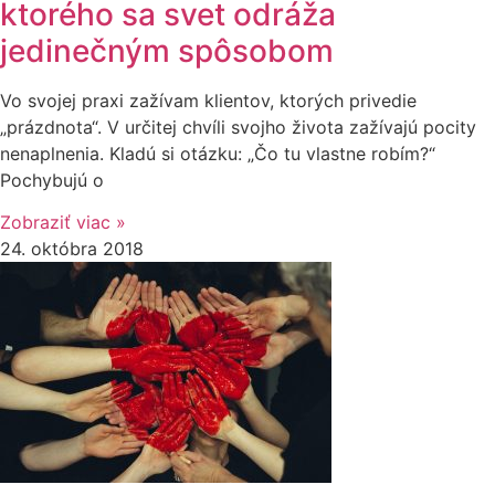
ktorého sa svet odráža
jedinečným spôsobom
Vo svojej praxi zažívam klientov, ktorých privedie
„prázdnota“. V určitej chvíli svojho života zažívajú pocity
nenaplnenia. Kladú si otázku: „Čo tu vlastne robím?“
Pochybujú o
Zobraziť viac »
24. októbra 2018