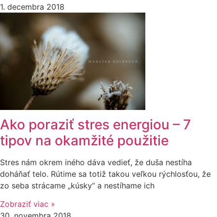
1. decembra 2018
Ako poraziť stres energiou – 7
tipov na okamžité použitie
Stres nám okrem iného dáva vedieť, že duša nestíha
doháňať telo. Rútime sa totiž takou veľkou rýchlosťou, že
zo seba strácame „kúsky“ a nestíhame ich
Zobraziť viac »
30. novembra 2018