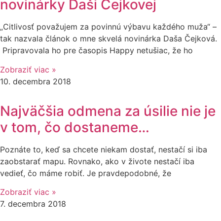
novinárky Daši Čejkovej
„Citlivosť považujem za povinnú výbavu každého muža“ –
tak nazvala článok o mne skvelá novinárka Daša Čejková.
Pripravovala ho pre časopis Happy netušiac, že ho
Zobraziť viac »
10. decembra 2018
Najväčšia odmena za úsilie nie je
v tom, čo dostaneme…
Poznáte to, keď sa chcete niekam dostať, nestačí si iba
zaobstarať mapu. Rovnako, ako v živote nestačí iba
vedieť, čo máme robiť. Je pravdepodobné, že
Zobraziť viac »
7. decembra 2018