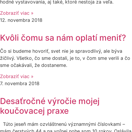
hodné vystavovania, aj také, ktoré nestoja za veľa.
Zobraziť viac »
12. novembra 2018
Kvôli čomu sa nám oplatí meniť?
Čo si budeme hovoriť, svet nie je spravodlivý, ale býva
žičlivý. Všetko, čo sme dostali, je to, v čom sme verili a čo
sme očakávali, že dostaneme.
Zobraziť viac »
7. novembra 2018
Desaťročné výročie mojej
koučovacej praxe
Túto jeseň mám ozvláštnenú významnými číslovkami –
mám čerstvých 44 a na voľnej nohe som 10 rokov. Oslávila