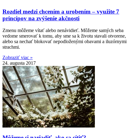
Rozdiel medzi chcením a urobením – využite 7
princípov na zvýšenie akčnosti
Zmenu môžeme vítať alebo nenávidieť. Môžeme samých seba
vedome smerovať k tomu, aby sme sa k životu stavali otvorene,
alebo sa nechať blokovať nepodloženými obavami a iluzórnymi
strachmi.
Zobraziť viac »
24. augusta 2017
Môžeme si nariadiť, ako sa cítiť?