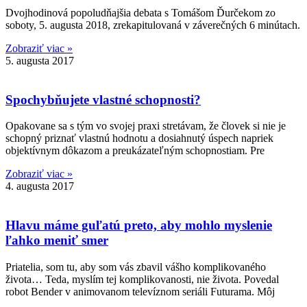
Dvojhodinová popoludňajšia debata s Tomášom Ďurčekom zo
soboty, 5. augusta 2018, zrekapitulovaná v záverečných 6 minútach.
Zobraziť viac »
5. augusta 2017
Spochybňujete vlastné schopnosti?
Opakovane sa s tým vo svojej praxi stretávam, že človek si nie je
schopný priznať vlastnú hodnotu a dosiahnutý úspech napriek
objektívnym dôkazom a preukázateľným schopnostiam. Pre
Zobraziť viac »
4. augusta 2017
Hlavu máme guľatú preto, aby mohlo myslenie
ľahko meniť smer
Priatelia, som tu, aby som vás zbavil vášho komplikovaného
života… Teda, myslím tej komplikovanosti, nie života. Povedal
robot Bender v animovanom televíznom seriáli Futurama. Môj