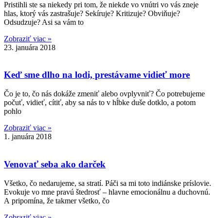
Pristihli ste sa niekedy pri tom, že niekde vo vnútri vo vás zneje
hlas, ktorý vás zastrašuje? Sekíruje? Kritizuje? Obviňuje?
Odsudzuje? Asi sa vám to
Zobraziť viac »
23. januára 2018
Keď sme dlho na lodi, prestávame vidieť more
Čo je to, čo nás dokáže zmeniť alebo ovplyvniť? Čo potrebujeme
počuť, vidieť, cítiť, aby sa nás to v hĺbke duše dotklo, a potom
pohlo
Zobraziť viac »
1. januára 2018
Venovať seba ako darček
Všetko, čo nedarujeme, sa stratí. Páči sa mi toto indiánske príslovie.
Evokuje vo mne pravú štedrosť – hlavne emocionálnu a duchovnú.
A pripomína, že takmer všetko, čo
Zobraziť viac »