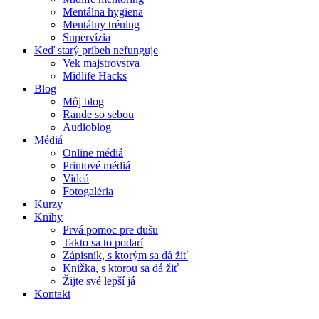
Mentálna hygiena
Mentálny tréning
Supervízia
Keď starý príbeh nefunguje
Vek majstrovstva
Midlife Hacks
Blog
Môj blog
Rande so sebou
Audioblog
Médiá
Online médiá
Printové médiá
Videá
Fotogaléria
Kurzy
Knihy
Prvá pomoc pre dušu
Takto sa to podarí
Zápisník, s ktorým sa dá žiť
Knižka, s ktorou sa dá žiť
Žijte své lepší já
Kontakt