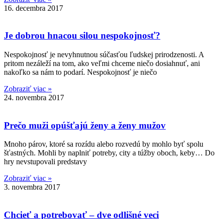
16. decembra 2017
Je dobrou hnacou silou nespokojnosť?
Nespokojnosť je nevyhnutnou súčasťou ľudskej prirodzenosti. A
pritom nezáleží na tom, ako veľmi chceme niečo dosiahnuť, ani
nakoľko sa nám to podarí. Nespokojnosť je niečo
Zobraziť viac »
24. novembra 2017
Prečo muži opúšťajú ženy a ženy mužov
Mnoho párov, ktoré sa rozídu alebo rozvedú by mohlo byť spolu
šťastných. Mohli by naplniť potreby, city a túžby oboch, keby… Do
hry nevstupovali predstavy
Zobraziť viac »
3. novembra 2017
Chcieť a potrebovať – dve odlišné veci