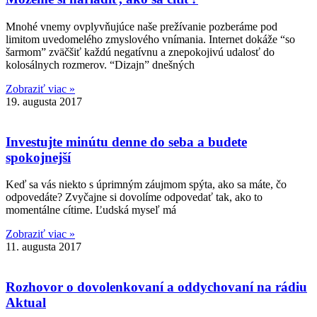
Mnohé vnemy ovplyvňujúce naše prežívanie pozberáme pod
limitom uvedomelého zmyslového vnímania. Internet dokáže “so
šarmom” zväčšiť každú negatívnu a znepokojivú udalosť do
kolosálnych rozmerov. “Dizajn” dnešných
Zobraziť viac »
19. augusta 2017
Investujte minútu denne do seba a budete
spokojnejší
Keď sa vás niekto s úprimným záujmom spýta, ako sa máte, čo
odpovedáte? Zvyčajne si dovolíme odpovedať tak, ako to
momentálne cítime. Ľudská myseľ má
Zobraziť viac »
11. augusta 2017
Rozhovor o dovolenkovaní a oddychovaní na rádiu
Aktual