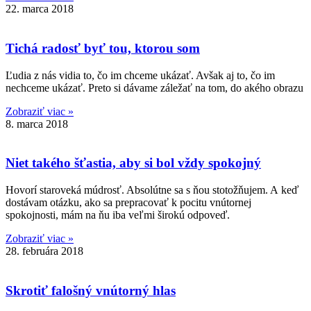
22. marca 2018
Tichá radosť byť tou, ktorou som
Ľudia z nás vidia to, čo im chceme ukázať. Avšak aj to, čo im
nechceme ukázať. Preto si dávame záležať na tom, do akého obrazu
Zobraziť viac »
8. marca 2018
Niet takého šťastia, aby si bol vždy spokojný
Hovorí staroveká múdrosť. Absolútne sa s ňou stotožňujem. A keď
dostávam otázku, ako sa prepracovať k pocitu vnútornej
spokojnosti, mám na ňu iba veľmi širokú odpoveď.
Zobraziť viac »
28. februára 2018
Skrotiť falošný vnútorný hlas