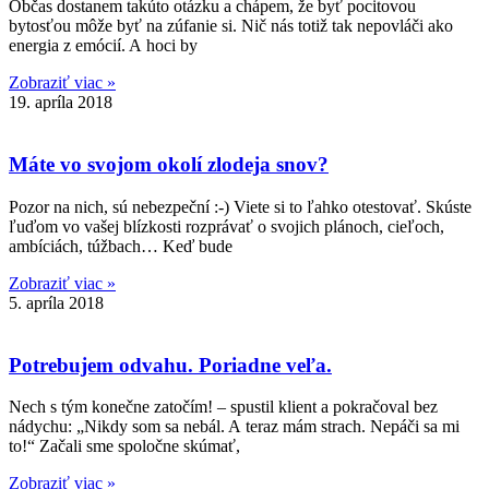
Občas dostanem takúto otázku a chápem, že byť pocitovou
bytosťou môže byť na zúfanie si. Nič nás totiž tak nepovláči ako
energia z emócií. A hoci by
Zobraziť viac »
19. apríla 2018
Máte vo svojom okolí zlodeja snov?
Pozor na nich, sú nebezpeční :-) Viete si to ľahko otestovať. Skúste
ľuďom vo vašej blízkosti rozprávať o svojich plánoch, cieľoch,
ambíciách, túžbach… Keď bude
Zobraziť viac »
5. apríla 2018
Potrebujem odvahu. Poriadne veľa.
Nech s tým konečne zatočím! – spustil klient a pokračoval bez
nádychu: „Nikdy som sa nebál. A teraz mám strach. Nepáči sa mi
to!“ Začali sme spoločne skúmať,
Zobraziť viac »