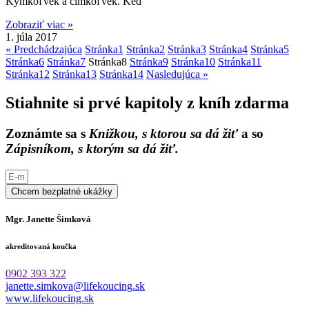
Kýmkoľvek a čímkoľvek. Keď
Zobraziť viac »
1. júla 2017
« Predchádzajúca
Stránka
1
Stránka
2
Stránka
3
Stránka
4
Stránka
5
Stránka
6
Stránka
7
Stránka
8
Stránka
9
Stránka
10
Stránka
11
Stránka
12
Stránka
13
Stránka
14
Nasledujúca »
Stiahnite si prvé kapitoly z kníh zdarma
Zoznámte sa s
Knižkou, s ktorou sa dá žiť
a so
Zápisníkom, s ktorým sa dá žiť.
Chcem bezplatné ukážky
Mgr. Janette Šimková
akreditovaná koučka
0902 393 322
janette.simkova@lifekoucing.sk
www.lifekoucing.sk