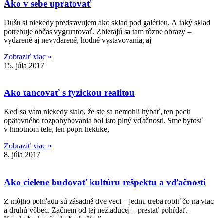
Ako v sebe upratovať
Dušu si niekedy predstavujem ako sklad pod galériou. A taký sklad
potrebuje občas vygruntovať. Zbierajú sa tam rôzne obrazy –
vydarené aj nevydarené, hodné vystavovania, aj
Zobraziť viac »
15. júla 2017
Ako tancovať s fyzickou realitou
Keď sa vám niekedy stalo, že ste sa nemohli hýbať, ten pocit
opätovného rozpohybovania bol isto plný vďačnosti. Sme bytosť
v hmotnom tele, len popri hektike,
Zobraziť viac »
8. júla 2017
Ako cielene budovať kultúru rešpektu a vďačnosti
Z môjho pohľadu sú zásadné dve veci – jednu treba robiť čo najviac
a druhú vôbec. Začnem od tej nežiaducej – prestať pohŕdať.