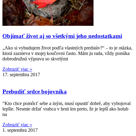
Objímať život aj so všetkými jeho nedostatkami
„Ako si vybudujem život podľa vlastných predstáv?“ – to je otázka,
ktorá zaznieva v mojej koučovni často. Mám ju rada, vždy ponúka
dobrodružnú výpravu so skvelými
Zobraziť viac »
17. septembra 2017
Prebudiť srdce bojovníka
“Kto chce pomôcť sebe a iným, musí opustiť dobré, aby vybojoval
lepšie. Nesmie držať vrabca v hrsti len preto, že je lepší ako holub
na
Zobraziť viac »
1. septembra 2017