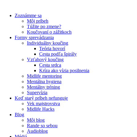
Preskočiť
na
Zoznámme sa
obsah
Môj príbeh
Túžite po zmene?
Koučovaní o zážitkoch
Formy sprevádzania
Individuálny koučing
Teória hovorí
Cesta podľa špirály
Vzťahový koučing
Cesta srdca
Kríza ako vízia posilnenia
Midlife mentoring
Mentálna hygiena
Mentálny tréning
Supervízia
Keď starý príbeh nefunguje
Vek majstrovstva
Midlife Hacks
Blog
Môj blog
Rande so sebou
Audioblog
Médiá