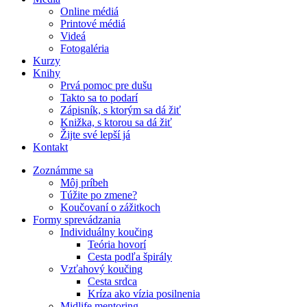
Online médiá
Printové médiá
Videá
Fotogaléria
Kurzy
Knihy
Prvá pomoc pre dušu
Takto sa to podarí
Zápisník, s ktorým sa dá žiť
Knižka, s ktorou sa dá žiť
Žijte své lepší já
Kontakt
Zoznámme sa
Môj príbeh
Túžite po zmene?
Koučovaní o zážitkoch
Formy sprevádzania
Individuálny koučing
Teória hovorí
Cesta podľa špirály
Vzťahový koučing
Cesta srdca
Kríza ako vízia posilnenia
Midlife mentoring