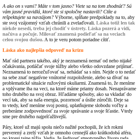
A ako on s vami? Máte v tom jasno? Viete sa na tom zhodnúť? Sú
vám jasné pravidlá, ktoré ste si spoločne nastavili? Ctíte a
rešpektujete sa navzájom?
Výborne, spĺňate predpoklady na to, aby
ste svoj vzájomný vzťah chránili a zvelaďovali.
Láska totiž len tak
niekde nesedí, treba jej chodiť v ústrety. Láska pozerá a vidí,
načúva a počuje. Milovať znamená podieľať sa na veciach
celou svojou dušou.
A to je veru potom poriadne cítiť.
Láska ako najlepšia odpoveď na krízu
Mať rád partnera takého, aký je neznamená nemať od neho nijaké
očakávania, potláčať svoje túžby alebo všetko odovzdane prijímať.
Neznamená to nerozčuľovať sa, nehádať sa s ním. Nejde o to nedať
na sebe znať negatívne vnútorné rozpoloženie, alebo sa dívať na
problematické situácie ružovými okuliarmi. Znamená to, že meníme
a vplývame iba na veci, na ktoré máme priamy dosah. Nenaprávame
toho druhého na svoj obraz. Hľadáme spôsoby, ako sa vkladať do
vecí tak, aby sa naša energia, pozornosť a úsilie zúročili. Deje sa
to vtedy, keď meníme svoj postoj, uplatňujeme slobodu voľby a
preberáme zodpovednosť za svoje správanie a svoje šťastie. Vtedy
sme pre druhého najpríťažlivejší.
Páry, ktoré už majú spolu niečo nažité pochopili, že ich rokmi
preverený a zrelý vzťah je omnoho cennejší ako krátkodobá aféra,
po ktorej tajne túžia. Vedia, že šedivosť streotypného života rada