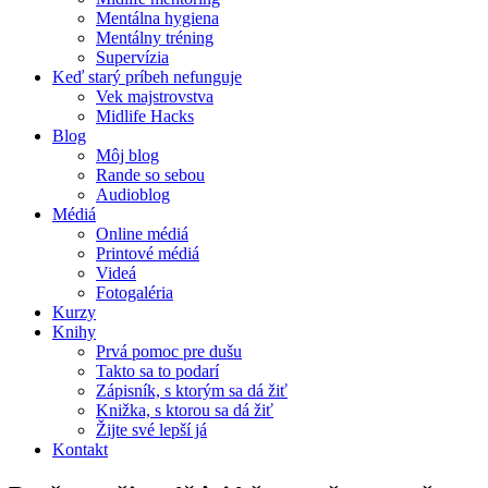
Mentálna hygiena
Mentálny tréning
Supervízia
Keď starý príbeh nefunguje
Vek majstrovstva
Midlife Hacks
Blog
Môj blog
Rande so sebou
Audioblog
Médiá
Online médiá
Printové médiá
Videá
Fotogaléria
Kurzy
Knihy
Prvá pomoc pre dušu
Takto sa to podarí
Zápisník, s ktorým sa dá žiť
Knižka, s ktorou sa dá žiť
Žijte své lepší já
Kontakt