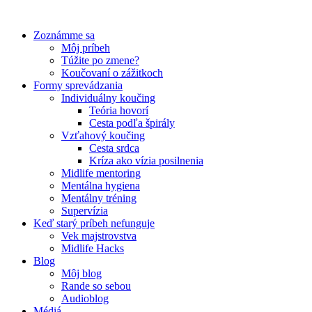
Preskočiť
na
Zoznámme sa
obsah
Môj príbeh
Túžite po zmene?
Koučovaní o zážitkoch
Formy sprevádzania
Individuálny koučing
Teória hovorí
Cesta podľa špirály
Vzťahový koučing
Cesta srdca
Kríza ako vízia posilnenia
Midlife mentoring
Mentálna hygiena
Mentálny tréning
Supervízia
Keď starý príbeh nefunguje
Vek majstrovstva
Midlife Hacks
Blog
Môj blog
Rande so sebou
Audioblog
Médiá