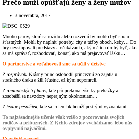
Prečo muži opúšťajú ženy a ženy mužov
3 novembra, 2017
Mnoho párov, ktoré sa rozídu alebo rozvedú by mohlo byť spolu
šťastných. Mohli by naplniť potreby, city a túžby oboch, keby… Do
hry nevstupovali predstavy a očakávania, aký má ten druhý byť, ako
sa má správať, rozhodovať, konať, ako má prejavovať lásku…
O partnerstve a vzťahovosti sme sa učili v detstve
Z rozprávok:
Krásny princ oslobodil princeznú zo zajatia u
strašného draka a žili šťastne, až kým nepomreli.
Z romantických filmov
, kde pár prekonal všetky prekážky a
zosobášil sa navzdory neprajným okolnostiam…
Z textov pesničiek
, kde sa to len tak hemží pestrými vyznaniami…
To najzásadnejšie učenie však vzišlo z pozorovania svojich
rodičov a príbuzných. Z týchto zdrojov vychádzame, lebo nás
ovplyvnili najväčšmi.
Vypočuté v praxi