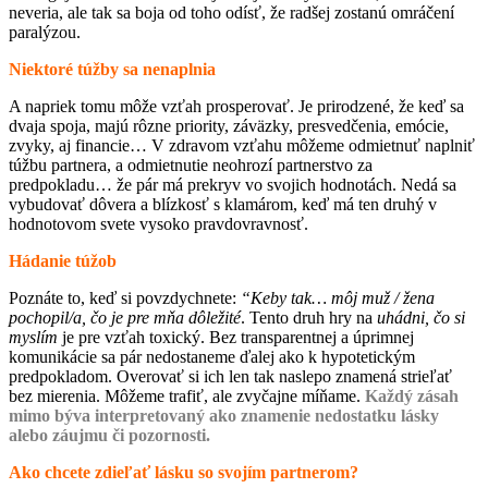
neveria, ale tak sa boja od toho odísť, že radšej zostanú omráčení
paralýzou.
Niektoré túžby sa nenaplnia
A napriek tomu môže vzťah prosperovať. Je prirodzené, že keď sa
dvaja spoja, majú rôzne priority, záväzky, presvedčenia, emócie,
zvyky, aj financie… V zdravom vzťahu môžeme odmietnuť naplniť
túžbu partnera, a odmietnutie neohrozí partnerstvo za
predpokladu… že pár má prekryv vo svojich hodnotách. Nedá sa
vybudovať dôvera a blízkosť s klamárom, keď má ten druhý v
hodnotovom svete vysoko pravdovravnosť.
Hádanie túžob
Poznáte to, keď si povzdychnete:
“Keby tak… môj muž / žena
pochopil/a, čo je pre mňa dôležité
. Tento druh hry na
uhádni, čo si
myslím
je pre vzťah toxický. Bez transparentnej a úprimnej
komunikácie sa pár nedostaneme ďalej ako k hypotetickým
predpokladom. Overovať si ich len tak naslepo znamená strieľať
bez mierenia. Môžeme trafiť, ale zvyčajne míňame.
Každý zásah
mimo býva interpretovaný ako znamenie nedostatku lásky
alebo záujmu či pozornosti.
Ako chcete zdieľať lásku so svojím partnerom?