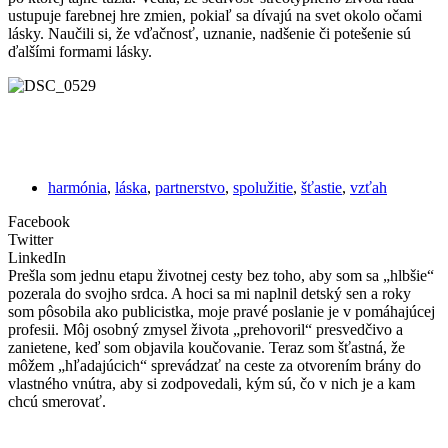
ustupuje farebnej hre zmien, pokiaľ sa dívajú na svet okolo očami
lásky. Naučili si, že vďačnosť, uznanie, nadšenie či potešenie sú
ďalšími formami lásky.
harmónia
,
láska
,
partnerstvo
,
spolužitie
,
šťastie
,
vzťah
Facebook
Twitter
LinkedIn
Prešla som jednu etapu životnej cesty bez toho, aby som sa „hlbšie“
pozerala do svojho srdca. A hoci sa mi naplnil detský sen a roky
som pôsobila ako publicistka, moje pravé poslanie je v pomáhajúcej
profesii. Môj osobný zmysel života „prehovoril“ presvedčivo a
zanietene, keď som objavila koučovanie. Teraz som šťastná, že
môžem „hľadajúcich“ sprevádzať na ceste za otvorením brány do
vlastného vnútra, aby si zodpovedali, kým sú, čo v nich je a kam
chcú smerovať.