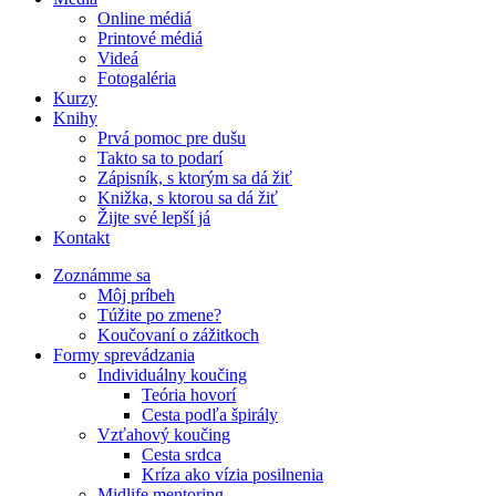
Online médiá
Printové médiá
Videá
Fotogaléria
Kurzy
Knihy
Prvá pomoc pre dušu
Takto sa to podarí
Zápisník, s ktorým sa dá žiť
Knižka, s ktorou sa dá žiť
Žijte své lepší já
Kontakt
Zoznámme sa
Môj príbeh
Túžite po zmene?
Koučovaní o zážitkoch
Formy sprevádzania
Individuálny koučing
Teória hovorí
Cesta podľa špirály
Vzťahový koučing
Cesta srdca
Kríza ako vízia posilnenia
Midlife mentoring