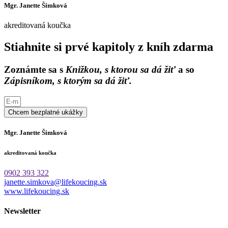
Mgr. Janette Šimková
akreditovaná koučka
Stiahnite si prvé kapitoly z kníh zdarma
Zoznámte sa s
Knižkou, s ktorou sa dá žiť
a so
Zápisníkom, s ktorým sa dá žiť.
Chcem bezplatné ukážky
Mgr. Janette Šimková
akreditovaná koučka
0902 393 322
janette.simkova@lifekoucing.sk
www.lifekoucing.sk
Newsletter