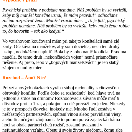
Psychický problém v podstate nemáme. Náš problém by sa vyriešil,
keby môj manžel konečne uznal, že mám pravdu!“ odhodlane
začína rozprávať žena. Manžel vracia úder: „To je fakt, psychický
problém nemáme. Náš problém by sa vyriešil, keby moja žena robila
to, čo hovorím – tak ako kedysi.“
Vo vzťahovom koučovaní mám pri takejto konštelácii samé zlé
karty. Očakávania manželov, aby som docielila, nech ten druhý
ustúpi, nedokážem naplniť. Bola by z toho nanič koalícia. Prax ma
naučila, že tento druh „nekončiacich vojen“ nemá priamočiare
riešenie. Aj preto, lebo v „bojových manželstvách“ je len slabý
záujem o nudný mier.
Rozchod – Áno? Nie?
Pri vzťahových otázkach vyrába súboj racionality s citovosťou
obrovský konflikt. Podľa čoho sa rozhodnúť, keď hlava trvá na
jednom a srdce na druhom? Rozhodovacia súvaha môže mať 9
dôvodov proti a 1 za, a pokojne to celé preváži ten jeden. Niekedy
je to v prospech človeka, inokedy nie. Mnoho ľudí zostáva v
nešťastných partnerstvách, spútaní vinou alebo pravidlami viery,
alebo finančnými záujmami. Je to potom pravá zajatecká dráma –
hoci sa obaja partneri chcú rozísť, zostanú uviaznutí v
nefungujúcom vzťahu. Obetujú svoje životy niečomu, čomu síce