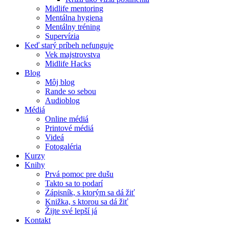
Midlife mentoring
Mentálna hygiena
Mentálny tréning
Supervízia
Keď starý príbeh nefunguje
Vek majstrovstva
Midlife Hacks
Blog
Môj blog
Rande so sebou
Audioblog
Médiá
Online médiá
Printové médiá
Videá
Fotogaléria
Kurzy
Knihy
Prvá pomoc pre dušu
Takto sa to podarí
Zápisník, s ktorým sa dá žiť
Knižka, s ktorou sa dá žiť
Žijte své lepší já
Kontakt