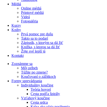
Médiá
Online médiá
Printové médiá
Videá
Fotogaléria
Kurzy
Knihy
Prvá pomoc pre dušu
Takto sa to podarí
Zápisník, s ktorým sa dá žiť
Knižka, s ktorou sa dá žiť
Žijte své lepší já
Kontakt
Zoznámme sa
Môj príbeh
Túžite po zmene?
Koučovaní o zážitkoch
Formy sprevádzania
Individuálny koučing
Teória hovorí
Cesta podľa špirály
Vzťahový koučing
Cesta srdca
Kríza ako vízia posilnenia