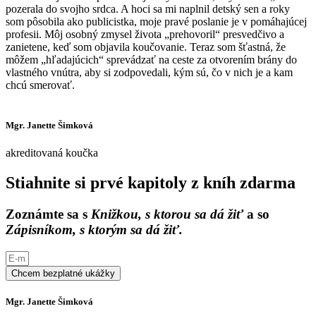
pozerala do svojho srdca. A hoci sa mi naplnil detský sen a roky
som pôsobila ako publicistka, moje pravé poslanie je v pomáhajúcej
profesii. Môj osobný zmysel života „prehovoril“ presvedčivo a
zanietene, keď som objavila koučovanie. Teraz som šťastná, že
môžem „hľadajúcich“ sprevádzať na ceste za otvorením brány do
vlastného vnútra, aby si zodpovedali, kým sú, čo v nich je a kam
chcú smerovať.
Mgr. Janette Šimková
akreditovaná koučka
Stiahnite si prvé kapitoly z kníh zdarma
Zoznámte sa s
Knižkou, s ktorou sa dá žiť
a so
Zápisníkom, s ktorým sa dá žiť.
Chcem bezplatné ukážky
Mgr. Janette Šimková