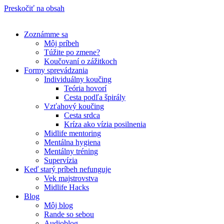
Preskočiť na obsah
Zoznámme sa
Môj príbeh
Túžite po zmene?
Koučovaní o zážitkoch
Formy sprevádzania
Individuálny koučing
Teória hovorí
Cesta podľa špirály
Vzťahový koučing
Cesta srdca
Kríza ako vízia posilnenia
Midlife mentoring
Mentálna hygiena
Mentálny tréning
Supervízia
Keď starý príbeh nefunguje
Vek majstrovstva
Midlife Hacks
Blog
Môj blog
Rande so sebou
Audioblog