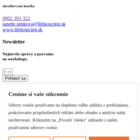
akreditovaná koučka
0902 393 322
janette.simkova@lifekoucing.sk
www.lifekoucing.sk
Newsletter
Najnovšie správy a pozvania
na workshopy.
Prihlásiť sa
Sociálne siete
Ceníme si vaše súkromie
Linkedin
Instagram
Youtube
Facebook
Súbory cookie používame na zlepšenie vášho zážitku z prehliadania,
poskytovanie prispôsobených reklám alebo obsahu a analýzu našej
Informácie
návštevnosti. Kliknutím na „Povoliť všetko“ súhlasíte s naším
Ochrana osobných údajov
používaním súborov cookie.
2019 © Janette Šimková. Všetky práva vyhradené.