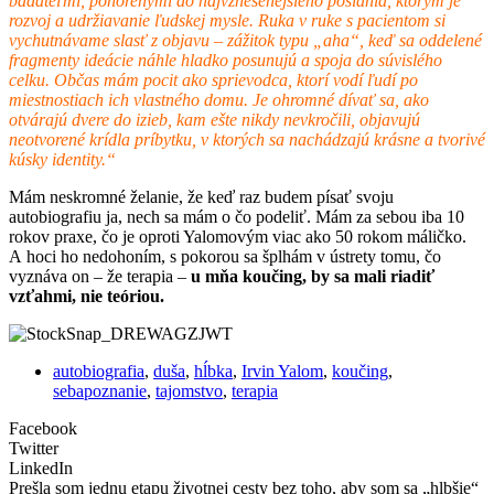
bádateľmi, ponorenými do najvznešenejšieho poslania, ktorým je
rozvoj a udržiavanie ľudskej mysle. Ruka v ruke s pacientom si
vychutnávame slasť z objavu – zážitok typu „aha“, keď sa oddelené
fragmenty ideácie náhle hladko posunujú a spoja do súvislého
celku. Občas mám pocit ako sprievodca, ktorí vodí ľudí po
miestnostiach ich vlastného domu. Je ohromné dívať sa, ako
otvárajú dvere do izieb, kam ešte nikdy nevkročili, objavujú
neotvorené krídla príbytku, v ktorých sa nachádzajú krásne a tvorivé
kúsky identity.“
Mám neskromné želanie, že keď raz budem písať svoju
autobiografiu ja, nech sa mám o čo podeliť. Mám za sebou iba 10
rokov praxe, čo je oproti Yalomovým viac ako 50 rokom máličko.
A hoci ho nedohoním, s pokorou sa šplhám v ústrety tomu, čo
vyznáva on – že terapia –
u mňa koučing, by sa mali riadiť
vzťahmi, nie teóriou.
autobiografia
,
duša
,
hĺbka
,
Irvin Yalom
,
koučing
,
sebapoznanie
,
tajomstvo
,
terapia
Facebook
Twitter
LinkedIn
Prešla som jednu etapu životnej cesty bez toho, aby som sa „hlbšie“