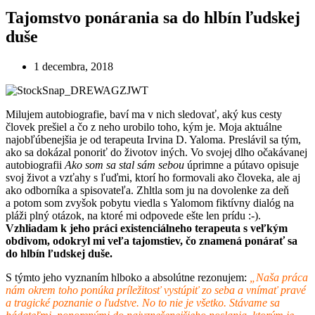
Tajomstvo ponárania sa do hlbín ľudskej
duše
1 decembra, 2018
Milujem autobiografie, baví ma v nich sledovať, aký kus cesty
človek prešiel a čo z neho urobilo toho, kým je. Moja aktuálne
najobľúbenejšia je od terapeuta Irvina D. Yaloma. Preslávil sa tým,
ako sa dokázal ponoriť do životov iných. Vo svojej dlho očakávanej
autobiografii
Ako som sa stal sám sebou
úprimne a pútavo opisuje
svoj život a vzťahy s ľuďmi, ktorí ho formovali ako človeka, ale aj
ako odborníka a spisovateľa. Zhltla som ju na dovolenke za deň
a potom som zvyšok pobytu viedla s Yalomom fiktívny dialóg na
pláži plný otázok, na ktoré mi odpovede ešte len prídu :-).
Vzhliadam k jeho práci existenciálneho terapeuta s veľkým
obdivom, odokryl mi veľa tajomstiev, čo znamená ponárať sa
do hlbín ľudskej duše.
S týmto jeho vyznaním hlboko a absolútne rezonujem:
„Naša práca
nám okrem toho ponúka príležitosť vystúpiť zo seba a vnímať pravé
a tragické poznanie o ľudstve. No to nie je všetko. Stávame sa