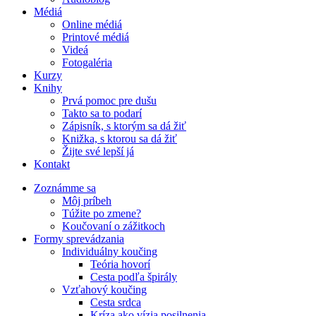
Médiá
Online médiá
Printové médiá
Videá
Fotogaléria
Kurzy
Knihy
Prvá pomoc pre dušu
Takto sa to podarí
Zápisník, s ktorým sa dá žiť
Knižka, s ktorou sa dá žiť
Žijte své lepší já
Kontakt
Zoznámme sa
Môj príbeh
Túžite po zmene?
Koučovaní o zážitkoch
Formy sprevádzania
Individuálny koučing
Teória hovorí
Cesta podľa špirály
Vzťahový koučing
Cesta srdca
Kríza ako vízia posilnenia