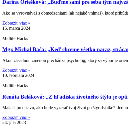
Darina Oriešková: „Buďme sami pre seba tým najvz
Ako sa vyrovnávaš s obmedzeniami (ak nejaké vnímaš), ktoré pribúda
Zobraziť viac »
15. marca 2024
Midlife Hacks
Mgr. Michal Bača: „Keď chceme všetko naraz, strácame
Akou zásadnou zmenou prechádza psychológ, ktorý sa výborne orient
Zobraziť viac »
10. februára 2024
Midlife Hacks
Renáta Beláková: „Z hľadiska životného štýlu je op
Mala si predstavu, ako bude vyzerať tvoj život po štyridsiatke? Jed
Zobraziť viac »
24. júla 2023