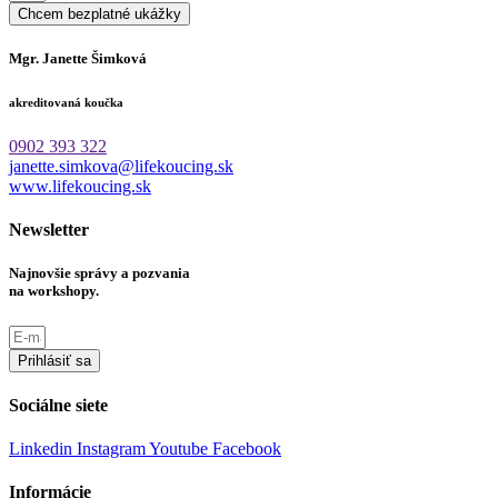
Chcem bezplatné ukážky
Mgr. Janette Šimková
akreditovaná koučka
0902 393 322
janette.simkova@lifekoucing.sk
www.lifekoucing.sk
Newsletter
Najnovšie správy a pozvania
na workshopy.
Prihlásiť sa
Sociálne siete
Linkedin
Instagram
Youtube
Facebook
Informácie