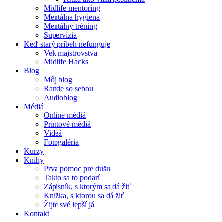
Midlife mentoring
Mentálna hygiena
Mentálny tréning
Supervízia
Keď starý príbeh nefunguje
Vek majstrovstva
Midlife Hacks
Blog
Môj blog
Rande so sebou
Audioblog
Médiá
Online médiá
Printové médiá
Videá
Fotogaléria
Kurzy
Knihy
Prvá pomoc pre dušu
Takto sa to podarí
Zápisník, s ktorým sa dá žiť
Knižka, s ktorou sa dá žiť
Žijte své lepší já
Kontakt