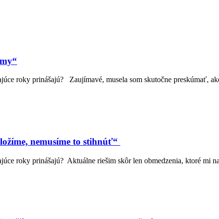
 my“
dajúce roky prinášajú? Zaujímavé, musela som skutočne preskúmať, a
ložíme, nemusíme to stihnúť“
úce roky prinášajú? Aktuálne riešim skôr len obmedzenia, ktoré mi nas