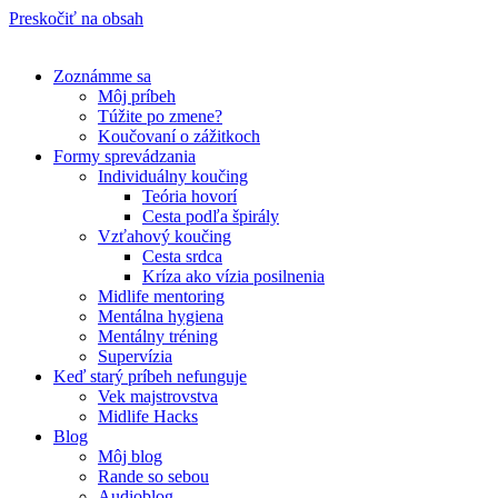
Preskočiť na obsah
Zoznámme sa
Môj príbeh
Túžite po zmene?
Koučovaní o zážitkoch
Formy sprevádzania
Individuálny koučing
Teória hovorí
Cesta podľa špirály
Vzťahový koučing
Cesta srdca
Kríza ako vízia posilnenia
Midlife mentoring
Mentálna hygiena
Mentálny tréning
Supervízia
Keď starý príbeh nefunguje
Vek majstrovstva
Midlife Hacks
Blog
Môj blog
Rande so sebou
Audioblog