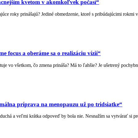
ácnejším kvetom v akomkoľvek počasí“
júce roky prinášajú? Jediné obmedzenie, ktoré s pribúdajúcimi rokmi
 focus a oberáme sa o realizáciu vízií“
uje vo všetkom, čo zmena prináša? Má to ľahšie? Je ušetrený pochybn
timálna príprava na menopauzu už po tridsiatke“
noduchá a veľmi krátka odpoveď by bola nie. Nesnažím sa vytvárať si pr