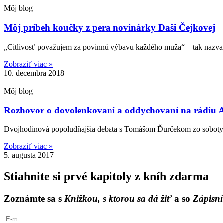
Môj blog
Môj príbeh koučky z pera novinárky Daši Čejkovej
„Citlivosť považujem za povinnú výbavu každého muža“ – tak nazval
Zobraziť viac »
10. decembra 2018
Môj blog
Rozhovor o dovolenkovaní a oddychovaní na rádiu 
Dvojhodinová popoludňajšia debata s Tomášom Ďurčekom zo soboty, 
Zobraziť viac »
5. augusta 2017
Stiahnite si prvé kapitoly z kníh zdarma
Zoznámte sa s
Knižkou, s ktorou sa dá žiť
a so
Zápisní