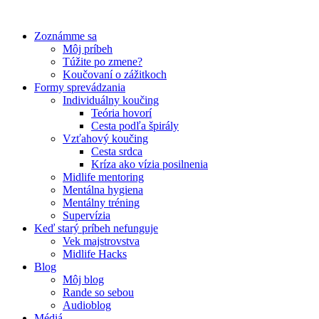
Preskočiť
na
Zoznámme sa
obsah
Môj príbeh
Túžite po zmene?
Koučovaní o zážitkoch
Formy sprevádzania
Individuálny koučing
Teória hovorí
Cesta podľa špirály
Vzťahový koučing
Cesta srdca
Kríza ako vízia posilnenia
Midlife mentoring
Mentálna hygiena
Mentálny tréning
Supervízia
Keď starý príbeh nefunguje
Vek majstrovstva
Midlife Hacks
Blog
Môj blog
Rande so sebou
Audioblog
Médiá