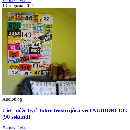
Zobraziť viac »
13. augusta 2017
Audioblog
Cieľ môže byť dobre frustrujúca vec! AUDIOBLOG
(90 sekúnd)
Zobraziť viac »