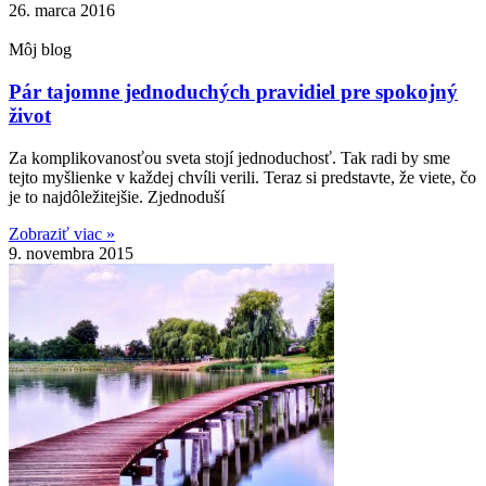
26. marca 2016
Môj blog
Pár tajomne jednoduchých pravidiel pre spokojný
život
Za komplikovanosťou sveta stojí jednoduchosť. Tak radi by sme
tejto myšlienke v každej chvíli verili. Teraz si predstavte, že viete, čo
je to najdôležitejšie. Zjednoduší
Zobraziť viac »
9. novembra 2015