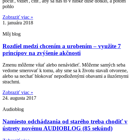
počuť, vidieť, cítiť, aby sa nás to v hĺbke duše dotklo, a potom
pohlo
Zobraziť viac »
1. januára 2018
Môj blog
Rozdiel medzi chcením a urobením – využite 7
princípov na zvýšenie akčnosti
Zmenu môžeme vítať alebo nenávidieť. Môžeme samých seba
vedome smerovať k tomu, aby sme sa k životu stavali otvorene,
alebo sa nechať blokovať nepodloženými obavami a iluzórnymi
strachmi.
Zobraziť viac »
24. augusta 2017
Audioblog
Namiesto odchádzania od starého treba chodiť v
ústrety novému AUDIOBLOG (85 sekúnd)