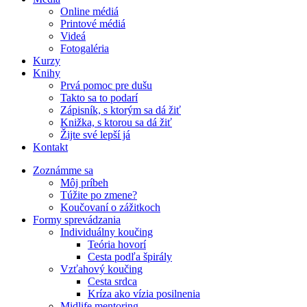
Online médiá
Printové médiá
Videá
Fotogaléria
Kurzy
Knihy
Prvá pomoc pre dušu
Takto sa to podarí
Zápisník, s ktorým sa dá žiť
Knižka, s ktorou sa dá žiť
Žijte své lepší já
Kontakt
Zoznámme sa
Môj príbeh
Túžite po zmene?
Koučovaní o zážitkoch
Formy sprevádzania
Individuálny koučing
Teória hovorí
Cesta podľa špirály
Vzťahový koučing
Cesta srdca
Kríza ako vízia posilnenia
Midlife mentoring