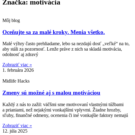
Značka: motivácia
Môj blog
Oceňujte sa za malé kroky. Menia všetko.
Malé výhry často prehliadame, lebo sa nezdajú dosť „veľké“ na to,
aby stáli za pozornosť. Lenže práve z nich sa skladá motivácia,
odolnosť aj zdravý
Zobraziť viac »
1. februára 2026
Midlife Hacks
Zmeny sú možné aj s malou motiváciou
Každý z nás to zažil: väčšmi sme motivovaní vlastnými túžbami
a prianiami, než nejakými vonkajšími vplyvmi. Žiadne hrozby,
sľuby, finančné odmeny, ocenenia či iné vonkajšie faktory nemajú
Zobraziť viac »
12. júla 2025