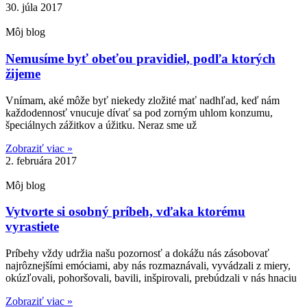
30. júla 2017
Môj blog
Nemusíme byť obeťou pravidiel, podľa ktorých
žijeme
Vnímam, aké môže byť niekedy zložité mať nadhľad, keď nám
každodennosť vnucuje dívať sa pod zorným uhlom konzumu,
špeciálnych zážitkov a úžitku. Neraz sme už
Zobraziť viac »
2. februára 2017
Môj blog
Vytvorte si osobný príbeh, vďaka ktorému
vyrastiete
Príbehy vždy udržia našu pozornosť a dokážu nás zásobovať
najrôznejšími emóciami, aby nás rozmaznávali, vyvádzali z miery,
okúzľovali, pohoršovali, bavili, inšpirovali, prebúdzali v nás hnaciu
Zobraziť viac »