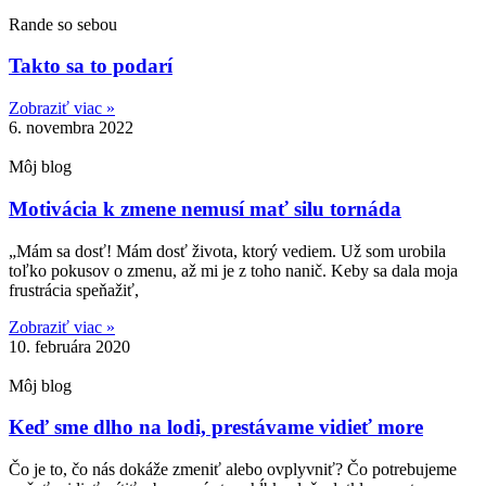
Rande so sebou
Takto sa to podarí
Zobraziť viac »
6. novembra 2022
Môj blog
Motivácia k zmene nemusí mať silu tornáda
„Mám sa dosť! Mám dosť života, ktorý vediem. Už som urobila
toľko pokusov o zmenu, až mi je z toho nanič. Keby sa dala moja
frustrácia speňažiť,
Zobraziť viac »
10. februára 2020
Môj blog
Keď sme dlho na lodi, prestávame vidieť more
Čo je to, čo nás dokáže zmeniť alebo ovplyvniť? Čo potrebujeme