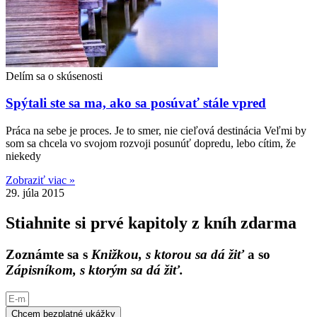
Delím sa o skúsenosti
Spýtali ste sa ma, ako sa posúvať stále vpred
Práca na sebe je proces. Je to smer, nie cieľová destinácia Veľmi by
som sa chcela vo svojom rozvoji posunúť dopredu, lebo cítim, že
niekedy
Zobraziť viac »
29. júla 2015
Stiahnite si prvé kapitoly z kníh zdarma
Zoznámte sa s
Knižkou, s ktorou sa dá žiť
a so
Zápisníkom, s ktorým sa dá žiť.
Chcem bezplatné ukážky