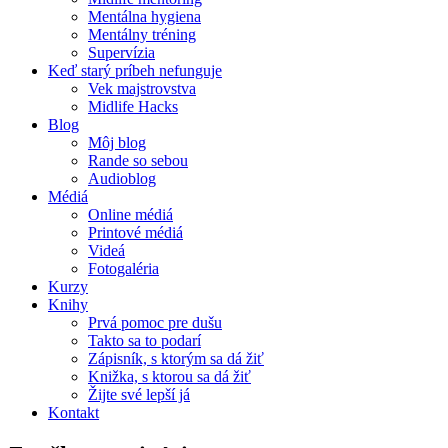
Mentálna hygiena
Mentálny tréning
Supervízia
Keď starý príbeh nefunguje
Vek majstrovstva
Midlife Hacks
Blog
Môj blog
Rande so sebou
Audioblog
Médiá
Online médiá
Printové médiá
Videá
Fotogaléria
Kurzy
Knihy
Prvá pomoc pre dušu
Takto sa to podarí
Zápisník, s ktorým sa dá žiť
Knižka, s ktorou sa dá žiť
Žijte své lepší já
Kontakt