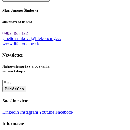
Mgr. Janette Šimková
akreditovaná koučka
0902 393 322
janette.simkova@lifekoucing.sk
www.lifekoucing.sk
Newsletter
Najnovšie správy a pozvania
na workshopy.
Prihlásiť sa
Sociálne siete
Linkedin
Instagram
Youtube
Facebook
Informácie