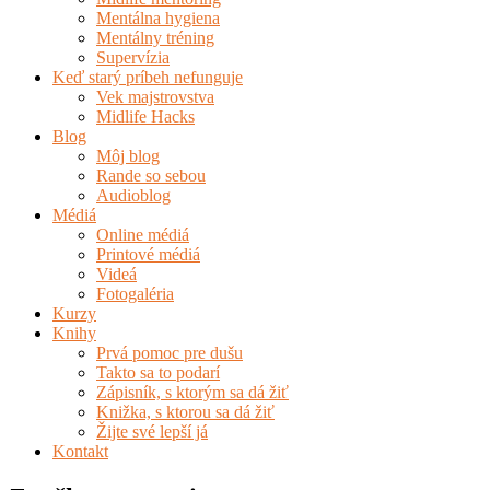
Mentálna hygiena
Mentálny tréning
Supervízia
Keď starý príbeh nefunguje
Vek majstrovstva
Midlife Hacks
Blog
Môj blog
Rande so sebou
Audioblog
Médiá
Online médiá
Printové médiá
Videá
Fotogaléria
Kurzy
Knihy
Prvá pomoc pre dušu
Takto sa to podarí
Zápisník, s ktorým sa dá žiť
Knižka, s ktorou sa dá žiť
Žijte své lepší já
Kontakt