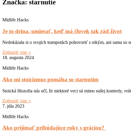
Značka: starnutie
Midlife Hacks
Je to drina, umierať, keď má človek tak rád život
Nedokázala si o svojich trampotách pohovoriť s nikým, ani sama so se
Zobraziť viac »
18. augusta 2024
Midlife Hacks
Ako mi stoicizmus pomáha so starnutím
Stoická filozofia nás učí, že niektoré veci sú mimo našej kontroly, vrá
Zobraziť viac »
7. júla 2023
Midlife Hacks
Ako prijímať pribúdajúce roky s gráciou?