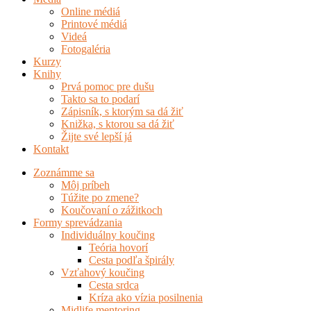
Online médiá
Printové médiá
Videá
Fotogaléria
Kurzy
Knihy
Prvá pomoc pre dušu
Takto sa to podarí
Zápisník, s ktorým sa dá žiť
Knižka, s ktorou sa dá žiť
Žijte své lepší já
Kontakt
Zoznámme sa
Môj príbeh
Túžite po zmene?
Koučovaní o zážitkoch
Formy sprevádzania
Individuálny koučing
Teória hovorí
Cesta podľa špirály
Vzťahový koučing
Cesta srdca
Kríza ako vízia posilnenia
Midlife mentoring