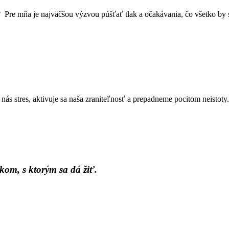
? Pre mňa je najväčšou výzvou púšťať tlak a očakávania, čo všetko by
s stres, aktivuje sa naša zraniteľnosť a prepadneme pocitom neistoty.
kom, s ktorým sa dá žiť.