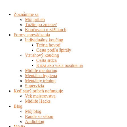
Preskočiť
na
Zoznámme sa
obsah
Môj príbeh
Túžite po zmene?
Koučovaní o zážitkoch
Formy sprevádzania
Individuálny koučing
Teória hovorí
Cesta podľa špirály
Vzťahový koučing
Cesta srdca
Kríza ako vízia posilnenia
Midlife mentoring
Mentálna hygiena
Mentálny tréning
Supervízia
Keď starý príbeh nefunguje
Vek majstrovstva
Midlife Hacks
Blog
Môj blog
Rande so sebou
Audioblog
Médiá