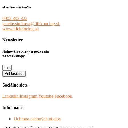
akreditovaná koučka
0902 393 322
janette.simkova@lifekoucing.sk
www.lifekoucing.sk
Newsletter
Najnovšie správy a pozvania
na workshopy.
Prihlásiť sa
Sociálne siete
Linkedin
Instagram
Youtube
Facebook
Informácie
Ochrana osobných údajov