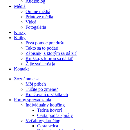
Audioblog
Médiá
Online médiá
Printové médiá
Videá
Fotogaléria
Kurzy
Knihy
Prvá pomoc pre dušu
Takto sa to podarí
Zápisník, s ktorým sa dá žiť
Knižka, s ktorou sa dá žiť
Žijte své lepší já
Kontakt
Zoznámme sa
Môj príbeh
Túžite po zmene?
Koučovaní o zážitkoch
Formy sprevádzania
Individuálny koučing
Teória hovorí
Cesta podľa špirály
Vzťahový koučing
Cesta srdca