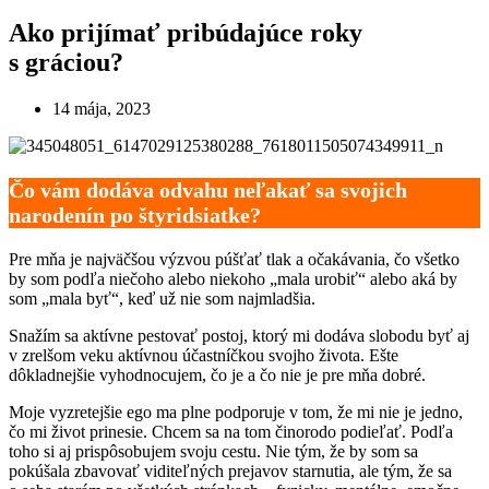
Ako prijímať pribúdajúce roky
s gráciou?
14 mája, 2023
Čo vám dodáva odvahu neľakať sa svojich
narodenín po štyridsiatke?
Pre mňa je najväčšou výzvou púšťať tlak a očakávania, čo všetko
by som podľa niečoho alebo niekoho „mala urobiť“ alebo aká by
som „mala byť“, keď už nie som najmladšia.
Snažím sa aktívne pestovať postoj, ktorý mi dodáva slobodu byť aj
v zrelšom veku aktívnou účastníčkou svojho života. Ešte
dôkladnejšie vyhodnocujem, čo je a čo nie je pre mňa dobré.
Moje vyzretejšie ego ma plne podporuje v tom, že mi nie je jedno,
čo mi život prinesie. Chcem sa na tom činorodo podieľať. Podľa
toho si aj prispôsobujem svoju cestu. Nie tým, že by som sa
pokúšala zbavovať viditeľných prejavov starnutia, ale tým, že sa