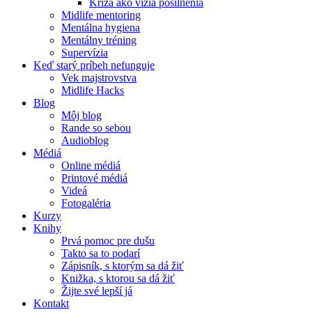
Kríza ako vízia posilnenia
Midlife mentoring
Mentálna hygiena
Mentálny tréning
Supervízia
Keď starý príbeh nefunguje
Vek majstrovstva
Midlife Hacks
Blog
Môj blog
Rande so sebou
Audioblog
Médiá
Online médiá
Printové médiá
Videá
Fotogaléria
Kurzy
Knihy
Prvá pomoc pre dušu
Takto sa to podarí
Zápisník, s ktorým sa dá žiť
Knižka, s ktorou sa dá žiť
Žijte své lepší já
Kontakt