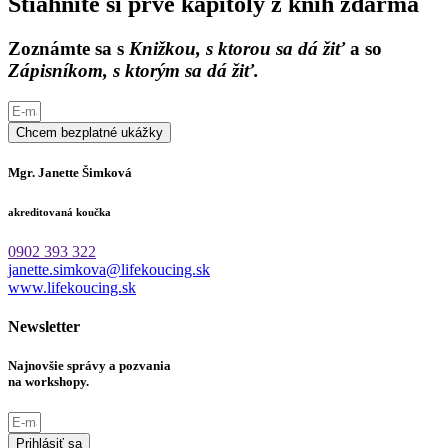
Stiahnite si prvé kapitoly z kníh zdarma
Zoznámte sa s
Knižkou, s ktorou sa dá žiť
a so
Zápisníkom, s ktorým sa dá žiť.
Chcem bezplatné ukážky
Mgr. Janette Šimková
akreditovaná koučka
0902 393 322
janette.simkova@lifekoucing.sk
www.lifekoucing.sk
Newsletter
Najnovšie správy a pozvania
na workshopy.
Prihlásiť sa