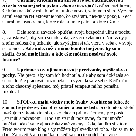
a často sa samej seba pýtam:
Som to teraz ja?
Keď sa pristihnem,
že hrám nejakú z rolí, ktorá mi úplne nesedí, zatrhnem si to. Vyzvem
samú seba na reflektovanie toho, čo stváram, niekde v pokoji. Nech
si urobím jasno v tom, ktoré role ku mne patria a ktoré už nie.
8. Dala som si záväzok opúšťať svoju bezpečnú ulitu a trochu
aj zariskovať, aby som si dokázala, že veci zvládnem. Nie vždy je
z toho radostné ujúchanie, ale zvyšujem si tak vieru v seba a v svoje
schopnosti.
Kde inde, než v mimo komfortnej zóne by som
zistila, čo sú moje limity a kde ešte môžem posúvať svoje
hranice?
9.
Úprimne sa
zaujímam o svoje prežívanie, myšlienky a
pocity
. Nie preto, aby som ich hodnotila, ale aby som dokázala so
sebou lepšie pracovať, rozumela si a vyznala sa v sebe. Keď mám
z toho chaosný spletenec, môj priateľ terapeut mi ho pomáha
rozpletať.
10.
STOP-ku majú všetky moje úvahy týkajúce sa toho, že
starnutie je desivý čas plný zmien a osamelosti.
Ja o tomto období
uvažujem v kontexte toho, ako chcem prijímať zmeny pre postoj
„starnúť s pôvabom“. Hodlám starnúť pozitívne, čo mi umožní
prečkať očakávané aj neočakávané zmeny. Teda, fandím si v tom.
Preto tvorím tento blog a vy môžete byť svedkami toho, ako sa mi to
darí. Zároveň Vám ponúkam, keď sa chcete podeliť o svoje