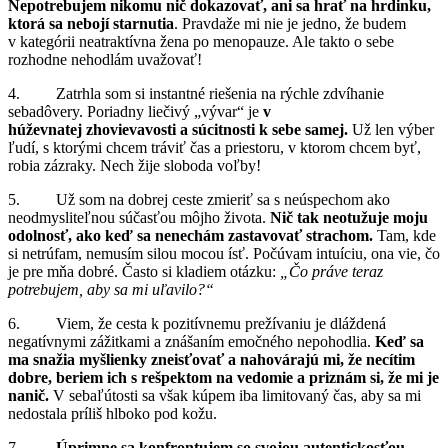
Nepotrebujem nikomu nič dokazovať, ani sa hrať na hrdinku,
ktorá sa nebojí starnutia
. Pravdaže mi nie je jedno, že budem
v kategórii neatraktívna žena po menopauze. Ale takto o sebe
rozhodne nehodlám uvažovať!
4. Zatrhla som si instantné riešenia na rýchle zdvíhanie
sebadôvery. Poriadny liečivý „vývar“ je
v
húževnatej zhovievavosti a súcitnosti k sebe samej.
Už len výber
ľudí, s ktorými chcem tráviť čas a priestoru, v ktorom chcem byť,
robia zázraky. Nech žije sloboda voľby!
5. Už som na dobrej ceste zmieriť sa s neúspechom ako
neodmysliteľnou súčasťou môjho života.
Nič tak neotužuje moju
odolnosť, ako keď sa nenechám zastavovať strachom.
Tam, kde
si netrúfam, nemusím silou mocou ísť. Počúvam intuíciu, ona vie, čo
je pre mňa dobré. Často si kladiem otázku:
„Čo práve teraz
potrebujem, aby sa mi uľavilo?“
6. Viem, že cesta k pozitívnemu prežívaniu
je dláždená
negatívnymi zážitkami a znášaním emočného nepohodlia.
Keď sa
ma snažia myšlienky zneisťovať a nahovárajú mi, že necítim
dobre, beriem ich s rešpektom na vedomie a priznám si, že mi je
nanič.
V sebaľútosti sa však kúpem iba limitovaný čas, aby sa mi
nedostala príliš hlboko pod kožu.
7.
Úprimne sa konfrontujem so svojou autentickosťou