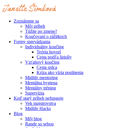
Preskočiť
na
obsah
Zoznámme sa
Môj príbeh
Túžite po zmene?
Koučovaní o zážitkoch
Formy sprevádzania
Individuálny koučing
Teória hovorí
Cesta podľa špirály
Vzťahový koučing
Cesta srdca
Kríza ako vízia posilnenia
Midlife mentoring
Mentálna hygiena
Mentálny tréning
Supervízia
Keď starý príbeh nefunguje
Vek majstrovstva
Midlife Hacks
Blog
Môj blog
Rande so sebou