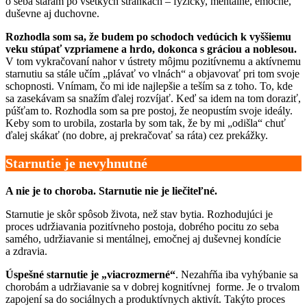
o seba starám po všetkých stránkach – fyzicky, mentálne, emočne,
duševne aj duchovne.
Rozhodla som sa, že budem po schodoch vedúcich k vyššiemu
veku stúpať vzpriamene a hrdo, dokonca s gráciou a noblesou.
V tom vykračovaní nahor v ústrety môjmu pozitívnemu a aktívnemu
starnutiu sa stále učím „plávať vo vlnách“ a objavovať pri tom svoje
schopnosti. Vnímam, čo mi ide najlepšie a teším sa z toho. To, kde
sa zasekávam sa snažím ďalej rozvíjať. Keď sa idem na tom doraziť,
púšťam to. Rozhodla som sa pre postoj, že neopustím svoje ideály.
Keby som to urobila, zostarla by som tak, že by mi „odišla“ chuť
ďalej skákať (no dobre, aj prekračovať sa ráta) cez prekážky.
Starnutie je nevyhnutné
A nie je to choroba. Starnutie nie je liečiteľné.
Starnutie je skôr spôsob života, než stav bytia. Rozhodujúci je
proces udržiavania pozitívneho postoja, dobrého pocitu zo seba
samého, udržiavanie si mentálnej, emočnej aj duševnej kondície
a zdravia.
Úspešné starnutie je „viacrozmerné“
. Nezahŕňa iba vyhýbanie sa
chorobám a udržiavanie sa v dobrej kognitívnej forme. Je o trvalom
zapojení sa do sociálnych a produktívnych aktivít.
Takýto proces