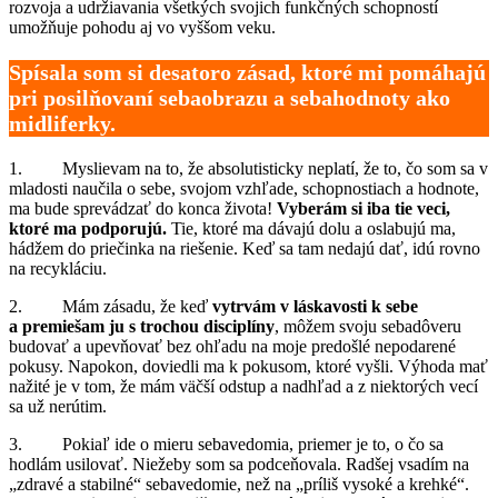
rozvoja a udržiavania všetkých svojich funkčných schopností
umožňuje pohodu aj vo vyššom veku.
Spísala som si desatoro zásad, ktoré mi pomáhajú
pri posilňovaní sebaobrazu a sebahodnoty ako
midliferky.
1. Myslievam na to, že absolutisticky neplatí, že to, čo som sa v
mladosti naučila o sebe, svojom vzhľade, schopnostiach a hodnote,
ma bude sprevádzať do konca života!
Vyberám si iba tie veci,
ktoré ma podporujú.
Tie, ktoré ma dávajú dolu a oslabujú ma,
hádžem do priečinka na riešenie. Keď sa tam nedajú dať, idú rovno
na recykláciu.
2. Mám zásadu, že keď
vytrvám v láskavosti k sebe
a premiešam ju s trochou disciplíny
, môžem svoju sebadôveru
budovať a upevňovať bez ohľadu na moje predošlé nepodarené
pokusy. Napokon, doviedli ma k pokusom, ktoré vyšli. Výhoda mať
nažité je v tom, že mám väčší odstup a nadhľad a z niektorých vecí
sa už nerútim.
3. Pokiaľ ide
o mieru sebavedomia, priemer je to, o čo sa
hodlám usilovať. Niežeby som sa podceňovala. Radšej vsadím na
„zdravé a stabilné“ sebavedomie, než na „príliš vysoké a krehké“.