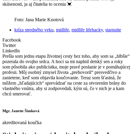
skúsenosti, ja aj čitatelia to ocenia 💓
Foto: Jana Marie Knotová
kríza stredného veku
,
midlife
,
midlife lifehacky
,
starnutie
Facebook
Twitter
LinkedIn
Prešla som jednu etapu životnej cesty bez toho, aby som sa „hlbšie“
pozerala do svojho srdca. A hoci sa mi naplnil detský sen a roky
som pôsobila ako publicistka, moje pravé poslanie je v pomáhajúcej
profesii. Môj osobný zmysel života „prehovoril“ presvedčivo a
zanietene, keď som objavila koučovanie. Teraz som šťastná, že
môžem „hľadajúcich“ sprevádzať na ceste za otvorením brány do
vlastného vnútra, aby si zodpovedali, kým sú, čo v nich je a kam
chcú smerovať.
Mgr. Janette Šimková
akreditovaná koučka