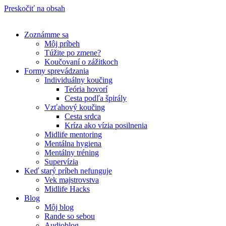
Preskočiť na obsah
Zoznámme sa
Môj príbeh
Túžite po zmene?
Koučovaní o zážitkoch
Formy sprevádzania
Individuálny koučing
Teória hovorí
Cesta podľa špirály
Vzťahový koučing
Cesta srdca
Kríza ako vízia posilnenia
Midlife mentoring
Mentálna hygiena
Mentálny tréning
Supervízia
Keď starý príbeh nefunguje
Vek majstrovstva
Midlife Hacks
Blog
Môj blog
Rande so sebou
Audioblog