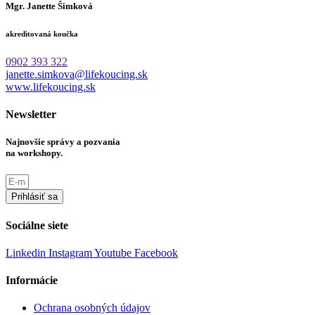
Mgr. Janette Šimková
akreditovaná koučka
0902 393 322
janette.simkova@lifekoucing.sk
www.lifekoucing.sk
Newsletter
Najnovšie správy a pozvania
na workshopy.
Prihlásiť sa
Sociálne siete
Linkedin
Instagram
Youtube
Facebook
Informácie
Ochrana osobných údajov