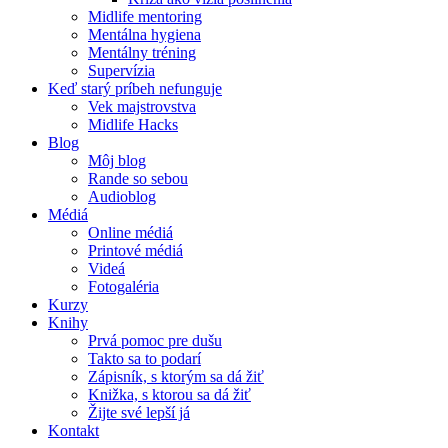
Midlife mentoring
Mentálna hygiena
Mentálny tréning
Supervízia
Keď starý príbeh nefunguje
Vek majstrovstva
Midlife Hacks
Blog
Môj blog
Rande so sebou
Audioblog
Médiá
Online médiá
Printové médiá
Videá
Fotogaléria
Kurzy
Knihy
Prvá pomoc pre dušu
Takto sa to podarí
Zápisník, s ktorým sa dá žiť
Knižka, s ktorou sa dá žiť
Žijte své lepší já
Kontakt