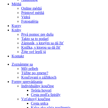
Médiá
Online médiá
Printové médiá
Videá
Fotogaléria
Kurzy
Knihy
Prvá pomoc pre dušu
Takto sa to podarí
Zápisník, s ktorým sa dá žiť
Knižka, s ktorou sa dá žiť
Žijte své lepší já
Kontakt
Zoznámme sa
Môj príbeh
Túžite po zmene?
Koučovaní o zážitkoch
Formy sprevádzania
Individuálny koučing
Teória hovorí
Cesta podľa špirály
Vzťahový koučing
Cesta srdca
Kríza ako vízia posilnenia