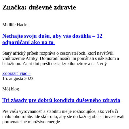
Značka: duševné zdravie
Midlife Hacks
Nechajte svoju dušu, aby vás dostihla – 12
odporúčaní ako na to
Starý africký príbeh rozpráva o cestovateľoch, ktorí navštívili
vnútrozemie Afriky. Domorodí nosiči im pomáhali s nákladom a
batožinou. Za tri dni prešli desiatky kilometrov a na štvrtý
Zobraziť viac »
15. augusta 2023
Môj blog
Tri zásady pre dobrú kondíciu duševného zdravia
Pre vašu vyrovnanosť a stabilitu nie je rozhodujúce, ako veľa či
málo toho robíte. Ide skôr o to, aby ste do každej oblasti investovali
porovnateľné množstvo energie.