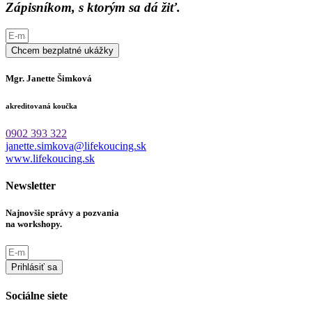
Zápisníkom, s ktorým sa dá žiť.
Chcem bezplatné ukážky
Mgr. Janette Šimková
akreditovaná koučka
0902 393 322
janette.simkova@lifekoucing.sk
www.lifekoucing.sk
Newsletter
Najnovšie správy a pozvania
na workshopy.
Prihlásiť sa
Sociálne siete