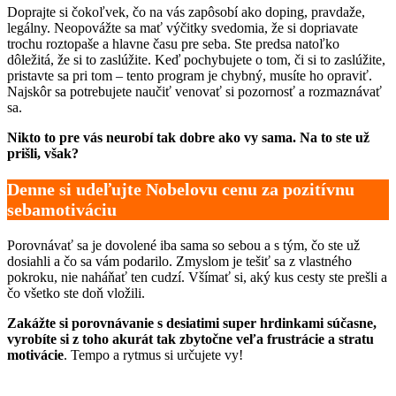
Doprajte si čokoľvek, čo na vás zapôsobí ako doping, pravdaže,
legálny. Neopovážte sa mať výčitky svedomia, že si dopriavate
trochu roztopaše a hlavne času pre seba. Ste predsa natoľko
dôležitá, že si to zaslúžite. Keď pochybujete o tom, či si to zaslúžite,
pristavte sa pri tom – tento program je chybný, musíte ho opraviť.
Najskôr sa potrebujete naučiť venovať si pozornosť a rozmaznávať
sa.
Nikto to pre vás neurobí tak dobre ako vy sama. Na to ste už
prišli, však?
Denne si udeľujte Nobelovu cenu za pozitívnu
sebamotiváciu
Porovnávať sa je dovolené iba sama so sebou a s tým, čo ste už
dosiahli a čo sa vám podarilo. Zmyslom je tešiť sa z vlastného
pokroku, nie naháňať ten cudzí. Všímať si, aký kus cesty ste prešli a
čo všetko ste doň vložili.
Zakážte si porovnávanie s desiatimi super hrdinkami súčasne,
vyrobíte si z toho akurát tak zbytočne veľa frustrácie a stratu
motivácie
. Tempo a rytmus si určujete vy!