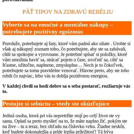
PÄŤ TIPOV NA ZDRAVÚ REBÉLIU
Vyberte sa na emočné a mentálne nákupy –
potrebujete pozitívny egoizmus
Pravdaže, potrebujete aj šaty, ktoré vám padnú ako uliate . Urobte si
však aj nákupný zoznam toho, čo potrebujete, aby ste sa zabávali,
cítili sa spokojne a vyrovnane. Je potrebné spísať si položky, ktoré
vám umožnia baviť sa, strácať pojem o čase, uvoľniť sa, cítiť sa
šťastne, užitočne, naplnene, zmysluplne… Nech je to čokoľvek,
potrebujete sa tomu pravidelne venovať. Hlavne preto, aby ste toho
robili čo najviac, lebo vás to dobíja pozitívnou energiou.
V každej chvíli sa hodí dobre sa o seba postarať, rozžiaruje vás
to.
Pestujte si sebúctu – vtedy ste okúzľujúce
Jediná osoba, ktorá pri vás nepretržite stojí po celý život ste vy
sama. Oplatí sa preto myslieť na to, že máte naplno žiť, pokým ste
na žive – tu a teraz, bez ohľadu na číslovku veku. Žiadne neskôr,
keď budete dokonalejšia a príde lepšia príležitosť! Tá býva