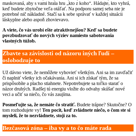
maskovaná, aby s vami hrala hru „kto z koho“. Hádajte, kto vyhrá,
keď budete zbytočne veľa otáľať. Na podporu samej seba nie je
potrebné nič nákladné. Stačí sa k sebe správať v každej situácii
láskyplne alebo aspoň zhovievavo.
A viete, čo vás urobí ešte atraktívnejšou? Keď sa budete
povzbudzovať do nových výziev namiesto sabotovania
vlastných túžob.
Zbavte sa závislosti od názoru iných ľudí –
oslobodzuje to
Už dávno viete, že nemôžete vyhovieť všetkým. Ani sa im zavďačiť
či naplniť všetky ich očakávania. Ani si ich získať tým, že sa
prispôsobíte a placho stiahnete. Nepotrebujete sa toľko starať o
názor druhých. Radšej tú energiu vložte do odvahy skúšať nové
veci a učiť sa niečo, čo vás zaujíma.
Posmeľujte sa, že nemáte čo stratiť.
Budete trápne? Skutočne? O
tom rozhodujete vy!
Ten pocit, keď zvládnete niečo, o čom ste si
mysleli, že to nezvládnete, stojí za to.
Bezčasová zóna – iba vy a to čo máte rada