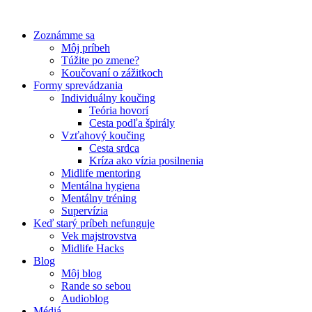
Preskočiť
na
Zoznámme sa
obsah
Môj príbeh
Túžite po zmene?
Koučovaní o zážitkoch
Formy sprevádzania
Individuálny koučing
Teória hovorí
Cesta podľa špirály
Vzťahový koučing
Cesta srdca
Kríza ako vízia posilnenia
Midlife mentoring
Mentálna hygiena
Mentálny tréning
Supervízia
Keď starý príbeh nefunguje
Vek majstrovstva
Midlife Hacks
Blog
Môj blog
Rande so sebou
Audioblog
Médiá