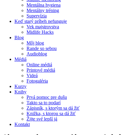
Mentálna hygiena
Mentálny tréning
Supervízia
Keď starý príbeh nefunguje
Vek majstrovstva
Midlife Hacks
Blog
Môj blog
Rande so sebou
Audioblog
Médiá
Online médiá
Printové médiá
Videá
Fotogaléria
Kurzy
Knihy
Prvá pomoc pre dušu
Takto sa to podarí
Zápisník, s ktorým sa dá žiť
Knižka, s ktorou sa dá žiť
Žijte své lepší já
Kontakt