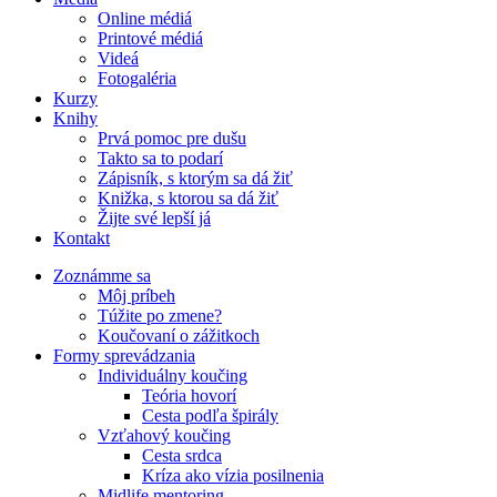
Online médiá
Printové médiá
Videá
Fotogaléria
Kurzy
Knihy
Prvá pomoc pre dušu
Takto sa to podarí
Zápisník, s ktorým sa dá žiť
Knižka, s ktorou sa dá žiť
Žijte své lepší já
Kontakt
Zoznámme sa
Môj príbeh
Túžite po zmene?
Koučovaní o zážitkoch
Formy sprevádzania
Individuálny koučing
Teória hovorí
Cesta podľa špirály
Vzťahový koučing
Cesta srdca
Kríza ako vízia posilnenia
Midlife mentoring