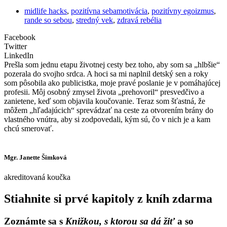
midlife hacks
,
pozitívna sebamotivácia
,
pozitívny egoizmus
,
rande so sebou
,
stredný vek
,
zdravá rebélia
Facebook
Twitter
LinkedIn
Prešla som jednu etapu životnej cesty bez toho, aby som sa „hlbšie“
pozerala do svojho srdca. A hoci sa mi naplnil detský sen a roky
som pôsobila ako publicistka, moje pravé poslanie je v pomáhajúcej
profesii. Môj osobný zmysel života „prehovoril“ presvedčivo a
zanietene, keď som objavila koučovanie. Teraz som šťastná, že
môžem „hľadajúcich“ sprevádzať na ceste za otvorením brány do
vlastného vnútra, aby si zodpovedali, kým sú, čo v nich je a kam
chcú smerovať.
Mgr. Janette Šimková
akreditovaná koučka
Stiahnite si prvé kapitoly z kníh zdarma
Zoznámte sa s
Knižkou, s ktorou sa dá žiť
a so