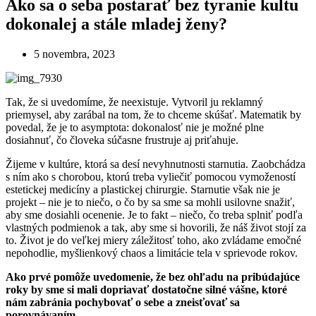
Ako sa o seba postarať bez tyranie kultu
dokonalej a stále mladej ženy?
5 novembra, 2023
Tak, že si uvedomíme, že neexistuje. Vytvoril ju reklamný
priemysel, aby zarábal na tom, že to chceme skúšať. Matematik by
povedal, že je to asymptota: dokonalosť nie je možné plne
dosiahnuť, čo človeka súčasne frustruje aj priťahuje.
Žijeme v kultúre, ktorá sa desí nevyhnutnosti starnutia. Zaobchádza
s ním ako s chorobou, ktorú treba vyliečiť pomocou vymožeností
estetickej medicíny a plastickej chirurgie. Starnutie však nie je
projekt – nie je to niečo, o čo by sa sme sa mohli usilovne snažiť,
aby sme dosiahli ocenenie. Je to fakt – niečo, čo treba splniť podľa
vlastných podmienok a tak, aby sme si hovorili, že náš život stojí za
to. Život je do veľkej miery záležitosť toho, ako zvládame emočné
nepohodlie, myšlienkový chaos a limitácie tela v sprievode rokov.
Ako prvé pomôže uvedomenie, že bez ohľadu na pribúdajúce
roky by sme si mali dopriavať dostatočne silné vášne, ktoré
nám zabránia pochybovať o sebe a zneisťovať sa
porovnávaním.