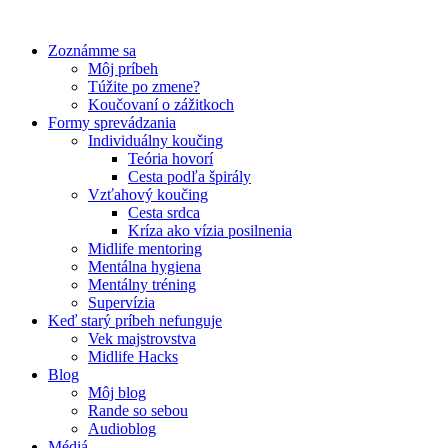
Preskočiť
na
Zoznámme sa
obsah
Môj príbeh
Túžite po zmene?
Koučovaní o zážitkoch
Formy sprevádzania
Individuálny koučing
Teória hovorí
Cesta podľa špirály
Vzťahový koučing
Cesta srdca
Kríza ako vízia posilnenia
Midlife mentoring
Mentálna hygiena
Mentálny tréning
Supervízia
Keď starý príbeh nefunguje
Vek majstrovstva
Midlife Hacks
Blog
Môj blog
Rande so sebou
Audioblog
Médiá