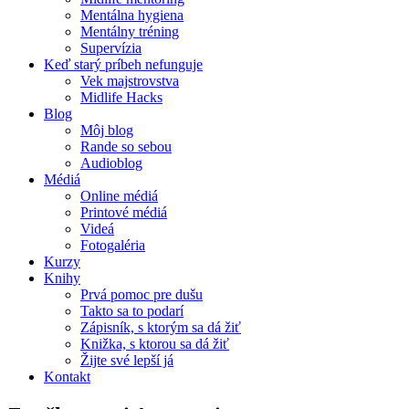
Mentálna hygiena
Mentálny tréning
Supervízia
Keď starý príbeh nefunguje
Vek majstrovstva
Midlife Hacks
Blog
Môj blog
Rande so sebou
Audioblog
Médiá
Online médiá
Printové médiá
Videá
Fotogaléria
Kurzy
Knihy
Prvá pomoc pre dušu
Takto sa to podarí
Zápisník, s ktorým sa dá žiť
Knižka, s ktorou sa dá žiť
Žijte své lepší já
Kontakt