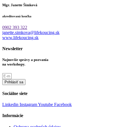
Mgr. Janette Šimková
akreditovaná koučka
0902 393 322
janette.simkova@lifekoucing.sk
www.lifekoucing.sk
Newsletter
Najnovšie správy a pozvania
na workshopy.
Prihlásiť sa
Sociálne siete
Linkedin
Instagram
Youtube
Facebook
Informácie
Ochrana osobných údajov