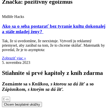
Značka: pozitívny egoizmus
Midlife Hacks
Ako sa o seba postarať bez tyranie kultu dokonalej
a stále mladej ženy?
Tak, že si uvedomíme, že neexistuje. Vytvoril ju reklamný
priemysel, aby zarábal na tom, že to chceme skúšať. Matematik by
povedal, že je to asymptota:
Zobraziť viac »
5. novembra 2023
Stiahnite si prvé kapitoly z kníh zdarma
Zoznámte sa s
Knižkou, s ktorou sa dá žiť
a so
Zápisníkom, s ktorým sa dá žiť.
Chcem bezplatné ukážky