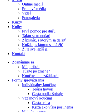
Online médiá
Printové médiá
Videá
Fotogaléria
Kurzy
Knihy
Prvá pomoc pre dušu
Takto sa to podarí
Zápisník, s ktorým sa dá žiť
Knižka, s ktorou sa dá žiť
Žijte své lepší já
Kontakt
Zoznámme sa
Môj príbeh
Túžite po zmene?
Koučovaní o zážitkoch
Formy sprevádzania
Individuálny koučing
Teória hovorí
Cesta podľa špirály
Vzťahový koučing
Cesta srdca
Kríza ako vízia posilnenia
Midlife mentoring