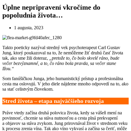
Úplne nepripravení vkročíme do
popoludnia života…
1 augusta, 2023
Takto poeticky nazýval stredný vek psychoterapeut Carl Gustav
Jung, ktorý poukazoval na to, že nemôžeme žiť druhú časť života
tak, ako sme žili doteraz,
„pretože to, čo bolo skvelé ráno, bude
večer bezvýznamné, a to, čo ráno bola pravda, sa večer stane
Ižou.“
Som fanúšičkou Junga, jeho humanistický prístup a profesionálna
cesta ma oslovujú. V jeho diele nájdeme mnoho odpovedí na to, ako
sa stať celistvým človekom.
Stred života – etapa najväčšieho rozvoja
Práve vtedy začína druhá polovica života, kedy sa vášeň mení na
povinnosť, chcenie sa stáva nutnosťou a cesta plná prekvapení
a objavov sa stáva zvykom. Jung prirovnával život v strednom veku
k procesu zrenia vína. Tak ako víno vykvasí a začína sa čeriť, môže