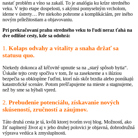
nastať problém a víno sa zakalí. To je analógia ku kríze stredného
veku. V tejto etape dospelosti, s akýmsi pomyselným vrcholom,
ideme v ústrety… Pre niekoho pohrome a komplikáciám, pre iného
novým príležitostiam a objavovaniu.
Pri prekračovaní prahu stredného veku to ľudí neraz ťahá na
dve odlišné cesty, kde sa odohrá:
1.
Kolaps odvahy a vitality a snaha držať sa
statusu quo.
Niekedy dokonca až kŕčovité upnutie sa na „starý spôsob bytia“.
Úskalie tejto cesty spočíva v tom, že sa zasekneme a s ilúziou
bezpečia sa obklopíme ľuďmi, ktorí nás skôr brzdia alebo ponúkajú
katastrofické scenáre. Potom prešľapujeme na mieste a stagnujeme,
než by sme sa hýbali vpred.
2.
Prebudenie potenciálu, získavanie nových
skúseností, zručností a záujmov.
Táto druhá cesta je tá, kvôli ktorej tvorím svoj blog. Možností, ako
žiť naplnený život aj v jeho druhej polovici je objavná, dobrodružná
výprava vedúca k zmysluplnosti.