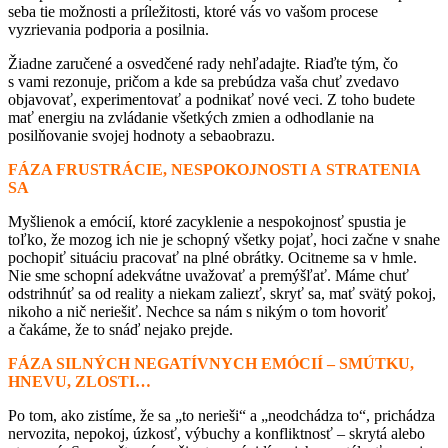
seba tie možnosti a príležitosti, ktoré vás vo vašom procese
vyzrievania podporia a posilnia.
Žiadne zaručené a osvedčené rady nehľadajte. Riaďte tým, čo
s vami rezonuje, pričom a kde sa prebúdza vaša chuť zvedavo
objavovať, experimentovať a podnikať nové veci. Z toho budete
mať energiu na zvládanie všetkých zmien a odhodlanie na
posilňovanie svojej hodnoty a sebaobrazu.
FÁZA FRUSTRÁCIE, NESPOKOJNOSTI A STRATENIA
SA
Myšlienok a emócií, ktoré zacyklenie a nespokojnosť spustia je
toľko, že mozog ich nie je schopný všetky pojať, hoci začne v snahe
pochopiť situáciu pracovať na plné obrátky. Ocitneme sa v hmle.
Nie sme schopní adekvátne uvažovať a premýšľať. Máme chuť
odstrihnúť sa od reality a niekam zaliezť, skryť sa, mať svätý pokoj,
nikoho a nič neriešiť. Nechce sa nám s nikým o tom hovoriť
a čakáme, že to snáď nejako prejde.
FÁZA SILNÝCH NEGATÍVNYCH EMÓCIÍ – SMÚTKU,
HNEVU, ZLOSTI…
Po tom, ako zistíme, že sa „to nerieši“ a „neodchádza to“, prichádza
nervozita, nepokoj, úzkosť, výbuchy a konfliktnosť – skrytá alebo