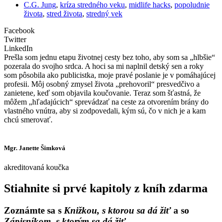
C.G. Jung
,
kríza stredného veku
,
midlife hacks
,
popoludnie
života
,
stred života
,
stredný vek
Facebook
Twitter
LinkedIn
Prešla som jednu etapu životnej cesty bez toho, aby som sa „hlbšie“
pozerala do svojho srdca. A hoci sa mi naplnil detský sen a roky
som pôsobila ako publicistka, moje pravé poslanie je v pomáhajúcej
profesii. Môj osobný zmysel života „prehovoril“ presvedčivo a
zanietene, keď som objavila koučovanie. Teraz som šťastná, že
môžem „hľadajúcich“ sprevádzať na ceste za otvorením brány do
vlastného vnútra, aby si zodpovedali, kým sú, čo v nich je a kam
chcú smerovať.
Mgr. Janette Šimková
akreditovaná koučka
Stiahnite si prvé kapitoly z kníh zdarma
Zoznámte sa s
Knižkou, s ktorou sa dá žiť
a so
Zápisníkom, s ktorým sa dá žiť.