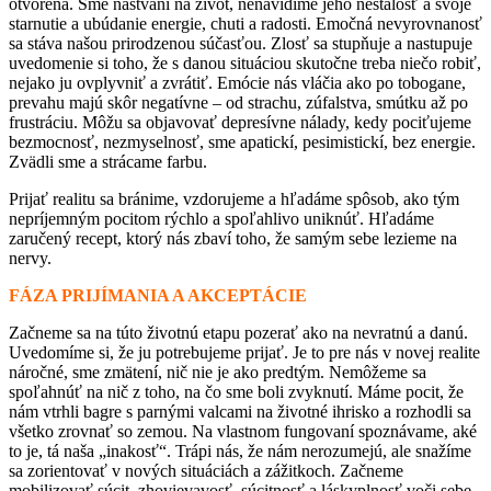
otvorená. Sme naštvaní na život, nenávidíme jeho nestálosť a svoje
starnutie a ubúdanie energie, chuti a radosti. Emočná nevyrovnanosť
sa stáva našou prirodzenou súčasťou. Zlosť sa stupňuje a nastupuje
uvedomenie si toho, že s danou situáciou skutočne treba niečo robiť,
nejako ju ovplyvniť a zvrátiť. Emócie nás vláčia ako po tobogane,
prevahu majú skôr negatívne – od strachu, zúfalstva, smútku až po
frustráciu. Môžu sa objavovať depresívne nálady, kedy pociťujeme
bezmocnosť, nezmyselnosť, sme apatickí, pesimistickí, bez energie.
Zvädli sme a strácame farbu.
Prijať realitu sa bránime, vzdorujeme a hľadáme spôsob, ako tým
nepríjemným pocitom rýchlo a spoľahlivo uniknúť. Hľadáme
zaručený recept, ktorý nás zbaví toho, že samým sebe lezieme na
nervy.
FÁZA PRIJÍMANIA A AKCEPTÁCIE
Začneme sa na túto životnú etapu pozerať ako na nevratnú a danú.
Uvedomíme si, že ju potrebujeme prijať. Je to pre nás v novej realite
náročné, sme zmätení, nič nie je ako predtým. Nemôžeme sa
spoľahnúť na nič z toho, na čo sme boli zvyknutí. Máme pocit, že
nám vtrhli bagre s parnými valcami na životné ihrisko a rozhodli sa
všetko zrovnať so zemou. Na vlastnom fungovaní spoznávame, aké
to je, tá naša „inakosť“. Trápi nás, že nám nerozumejú, ale snažíme
sa zorientovať v nových situáciách a zážitkoch. Začneme
mobilizovať súcit, zhovievavosť, súcitnosť a láskyplnosť voči sebe.