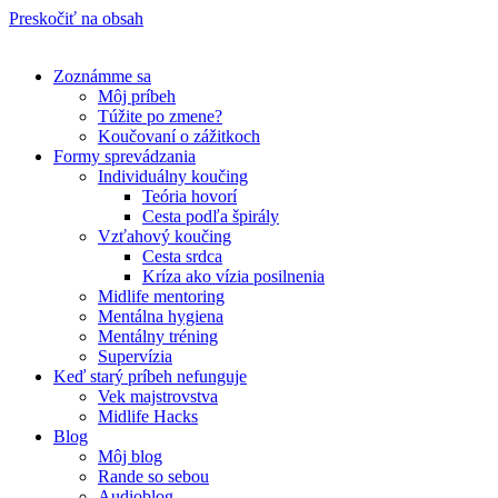
Preskočiť na obsah
Zoznámme sa
Môj príbeh
Túžite po zmene?
Koučovaní o zážitkoch
Formy sprevádzania
Individuálny koučing
Teória hovorí
Cesta podľa špirály
Vzťahový koučing
Cesta srdca
Kríza ako vízia posilnenia
Midlife mentoring
Mentálna hygiena
Mentálny tréning
Supervízia
Keď starý príbeh nefunguje
Vek majstrovstva
Midlife Hacks
Blog
Môj blog
Rande so sebou
Audioblog