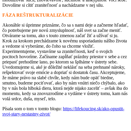
Dovolíme si cítiť zraniteľnosť a nachádzame v nej silu.
FÁZA REŠTRUKTURALIZÁCIE
Akonáhle si úprimne priznáme, čo sa s nami deje a začneme hľadať,
čo potrebujeme pre novú zmysluplnosť, náš svet sa začne meniť.
Otvárame sa tomu, ako s touto zmenou začať žiť a užívať si ju.
Krok za krokom prechádzame k novému usporiadaniu nášho života
a vedome si vyberáme, do čoho sa chceme vložiť.
Experimentujeme, vystavíme sa zraniteľnosti, keď o svojich
pocitoch hovoríme. Začíname zapĺňať prázdny priestor v sebe a cez
priepasť prehodíme lano, po ktorom sa šplháme v ústrety sebe.
Uvedomujeme si, aké je dôležité neklásť na seba prehnané nároky,
rešpektovať svoje emócie a dopriať si dostatok času. Akceptujeme,
že máme právo na slabé chvíle, kedy nám bude opäť biedne,
smutno, budeme pociťovať, ako by nám vnútri niečo chýbalo, ako
by v nás bola hlboká diera, ktorá nejde nijako zaceliť – avšak iba do
momentu, kedy sa znovuzrodíme a vydáme v ústrety tomu, kam nás
volá srdce, duša, myseľ, telo.
Písala som o tom v tomto blogu:
https://lifekoucing.sk/ako-opustit-
svoj-stary-nestastny-zivot/