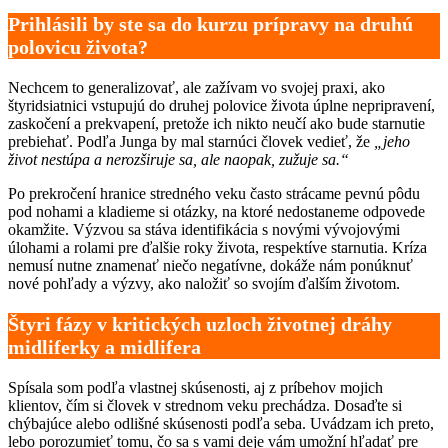
Prihlásili by ste sa do kurzu prípravy na druhú
polovicu života?
Nechcem to generalizovať, ale zažívam vo svojej praxi, ako
štyridsiatnici vstupujú do druhej polovice života úplne nepripravení,
zaskočení a prekvapení, pretože ich nikto neučí ako bude starnutie
prebiehať. Podľa Junga by mal starnúci človek vedieť, že
„jeho
život nestúpa a nerozširuje sa, ale naopak, zužuje sa.“
Po prekročení hranice stredného veku často strácame pevnú pôdu
pod nohami a kladieme si otázky, na ktoré nedostaneme odpovede
okamžite. Výzvou sa stáva identifikácia s novými vývojovými
úlohami a rolami pre ďalšie roky života, respektíve starnutia. Kríza
nemusí nutne znamenať niečo negatívne, dokáže nám ponúknuť
nové pohľady a výzvy, ako naložiť so svojím ďalším životom.
Štyri fázy
v kritických uzloch životnej dráhy
midliferky a midlifera
Spísala som podľa vlastnej skúsenosti, aj z príbehov mojich
klientov, čím si človek v strednom veku prechádza. Dosaďte si
chýbajúce alebo odlišné skúsenosti podľa seba. Uvádzam ich preto,
lebo porozumieť tomu, čo sa s vami deje vám umožní hľadať pre