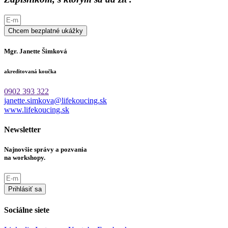
Chcem bezplatné ukážky
Mgr. Janette Šimková
akreditovaná koučka
0902 393 322
janette.simkova@lifekoucing.sk
www.lifekoucing.sk
Newsletter
Najnovšie správy a pozvania
na workshopy.
Prihlásiť sa
Sociálne siete