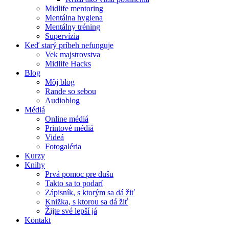
Midlife mentoring
Mentálna hygiena
Mentálny tréning
Supervízia
Keď starý príbeh nefunguje
Vek majstrovstva
Midlife Hacks
Blog
Môj blog
Rande so sebou
Audioblog
Médiá
Online médiá
Printové médiá
Videá
Fotogaléria
Kurzy
Knihy
Prvá pomoc pre dušu
Takto sa to podarí
Zápisník, s ktorým sa dá žiť
Knižka, s ktorou sa dá žiť
Žijte své lepší já
Kontakt