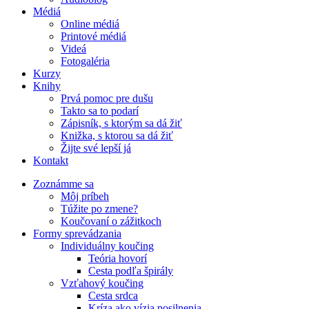
Médiá
Online médiá
Printové médiá
Videá
Fotogaléria
Kurzy
Knihy
Prvá pomoc pre dušu
Takto sa to podarí
Zápisník, s ktorým sa dá žiť
Knižka, s ktorou sa dá žiť
Žijte své lepší já
Kontakt
Zoznámme sa
Môj príbeh
Túžite po zmene?
Koučovaní o zážitkoch
Formy sprevádzania
Individuálny koučing
Teória hovorí
Cesta podľa špirály
Vzťahový koučing
Cesta srdca
Kríza ako vízia posilnenia