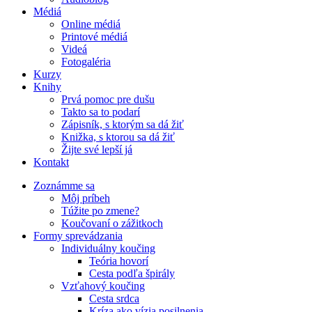
Médiá
Online médiá
Printové médiá
Videá
Fotogaléria
Kurzy
Knihy
Prvá pomoc pre dušu
Takto sa to podarí
Zápisník, s ktorým sa dá žiť
Knižka, s ktorou sa dá žiť
Žijte své lepší já
Kontakt
Zoznámme sa
Môj príbeh
Túžite po zmene?
Koučovaní o zážitkoch
Formy sprevádzania
Individuálny koučing
Teória hovorí
Cesta podľa špirály
Vzťahový koučing
Cesta srdca
Kríza ako vízia posilnenia