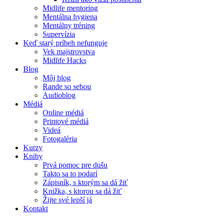
Midlife mentoring
Mentálna hygiena
Mentálny tréning
Supervízia
Keď starý príbeh nefunguje
Vek majstrovstva
Midlife Hacks
Blog
Môj blog
Rande so sebou
Audioblog
Médiá
Online médiá
Printové médiá
Videá
Fotogaléria
Kurzy
Knihy
Prvá pomoc pre dušu
Takto sa to podarí
Zápisník, s ktorým sa dá žiť
Knižka, s ktorou sa dá žiť
Žijte své lepší já
Kontakt