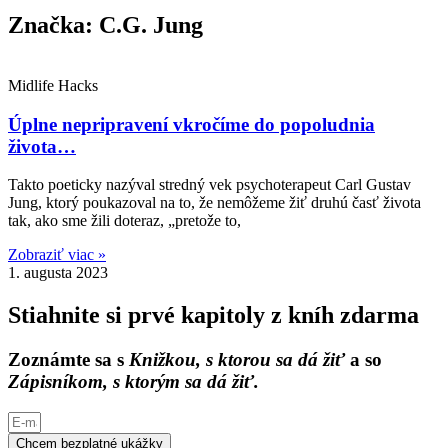
Značka: C.G. Jung
Midlife Hacks
Úplne nepripravení vkročíme do popoludnia
života…
Takto poeticky nazýval stredný vek psychoterapeut Carl Gustav
Jung, ktorý poukazoval na to, že nemôžeme žiť druhú časť života
tak, ako sme žili doteraz, „pretože to,
Zobraziť viac »
1. augusta 2023
Stiahnite si prvé kapitoly z kníh zdarma
Zoznámte sa s
Knižkou, s ktorou sa dá žiť
a so
Zápisníkom, s ktorým sa dá žiť.
Chcem bezplatné ukážky