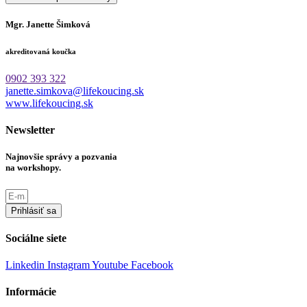
Mgr. Janette Šimková
akreditovaná koučka
0902 393 322
janette.simkova@lifekoucing.sk
www.lifekoucing.sk
Newsletter
Najnovšie správy a pozvania
na workshopy.
Prihlásiť sa
Sociálne siete
Linkedin
Instagram
Youtube
Facebook
Informácie