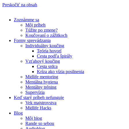
Preskočiť na obsah
Zoznámme sa
Môj príbeh
Túžite po zmene?
Koučovaní o zážitkoch
Formy sprevádzania
Individuálny koučing
Teória hovorí
Cesta podľa špirály
Vzťahový koučing
Cesta srdca
Kríza ako vízia posilnenia
Midlife mentoring
Mentálna hygiena
Mentálny tréning
Supervízia
Keď starý príbeh nefunguje
Vek majstrovstva
Midlife Hacks
Blog
Môj blog
Rande so sebou
Audioblog