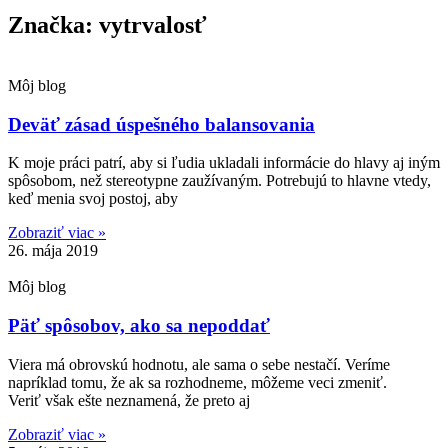
Značka: vytrvalosť
Môj blog
Deväť zásad úspešného balansovania
K moje práci patrí, aby si ľudia ukladali informácie do hlavy aj iným
spôsobom, než stereotypne zaužívaným. Potrebujú to hlavne vtedy,
keď menia svoj postoj, aby
Zobraziť viac »
26. mája 2019
Môj blog
Päť spôsobov, ako sa nepoddať
Viera má obrovskú hodnotu, ale sama o sebe nestačí. Veríme
napríklad tomu, že ak sa rozhodneme, môžeme veci zmeniť.
Veriť však ešte neznamená, že preto aj
Zobraziť viac »