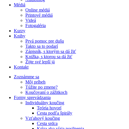
Médiá
Online médiá
Printové médiá
Videá
Fotogaléria
Kurzy
Knihy
Prvá pomoc pre dušu
Takto sa to podarí
Zápisník, s ktorým sa dá žiť
Knižka, s ktorou sa dá žiť
Žijte své lepší já
Kontakt
Zoznámme sa
Môj príbeh
Túžite po zmene?
Koučovaní o zážitkoch
Formy sprevádzania
Individuálny koučing
Teória hovorí
Cesta podľa špirály
Vzťahový koučing
Cesta srdca
Kríza ako vízia posilnenia