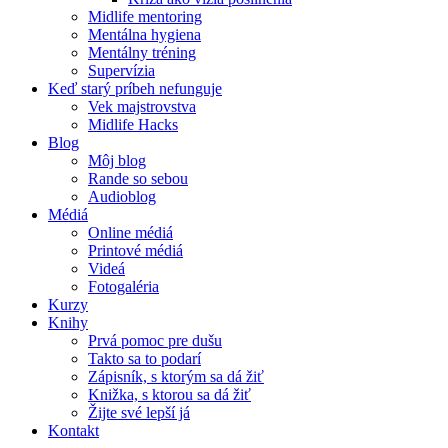
Midlife mentoring
Mentálna hygiena
Mentálny tréning
Supervízia
Keď starý príbeh nefunguje
Vek majstrovstva
Midlife Hacks
Blog
Môj blog
Rande so sebou
Audioblog
Médiá
Online médiá
Printové médiá
Videá
Fotogaléria
Kurzy
Knihy
Prvá pomoc pre dušu
Takto sa to podarí
Zápisník, s ktorým sa dá žiť
Knižka, s ktorou sa dá žiť
Žijte své lepší já
Kontakt