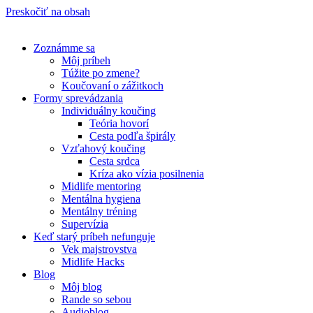
Preskočiť na obsah
Zoznámme sa
Môj príbeh
Túžite po zmene?
Koučovaní o zážitkoch
Formy sprevádzania
Individuálny koučing
Teória hovorí
Cesta podľa špirály
Vzťahový koučing
Cesta srdca
Kríza ako vízia posilnenia
Midlife mentoring
Mentálna hygiena
Mentálny tréning
Supervízia
Keď starý príbeh nefunguje
Vek majstrovstva
Midlife Hacks
Blog
Môj blog
Rande so sebou
Audioblog