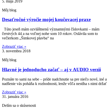
5. mája 2019
Môj blog
Desaťročné výročie mojej koučovacej praxe
Túto jeseň mám ozvláštnenú významnými číslovkami – mám
čerstvých 44 a na voľnej nohe som 10 rokov. Oslávila som to
večierkom „Šimkovej plavba“ na
Zobraziť viac »
3. novembra 2018
Môj blog
Hlavné je jednoducho začať – aj v AUDIO verzii
Poznáte to sami na sebe – príde nadchnutie sa pre niečo nové, iné a
nadšenie vás poháňa k rozhodnosti, lenže vôľa nestíha s nimi držať
Zobraziť viac »
31. januára 2016
Delím sa o skúsenosti