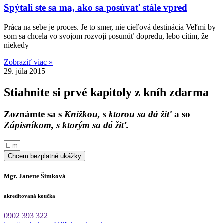
Spýtali ste sa ma, ako sa posúvať stále vpred
Práca na sebe je proces. Je to smer, nie cieľová destinácia Veľmi by
som sa chcela vo svojom rozvoji posunúť dopredu, lebo cítim, že
niekedy
Zobraziť viac »
29. júla 2015
Stiahnite si prvé kapitoly z kníh zdarma
Zoznámte sa s
Knižkou, s ktorou sa dá žiť
a so
Zápisníkom, s ktorým sa dá žiť.
Chcem bezplatné ukážky
Mgr. Janette Šimková
akreditovaná koučka
0902 393 322