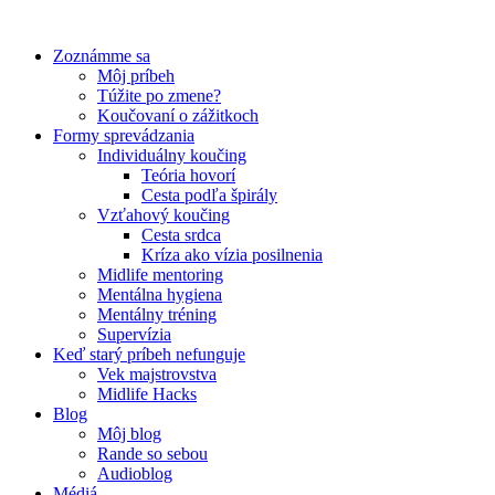
Preskočiť
na
Zoznámme sa
obsah
Môj príbeh
Túžite po zmene?
Koučovaní o zážitkoch
Formy sprevádzania
Individuálny koučing
Teória hovorí
Cesta podľa špirály
Vzťahový koučing
Cesta srdca
Kríza ako vízia posilnenia
Midlife mentoring
Mentálna hygiena
Mentálny tréning
Supervízia
Keď starý príbeh nefunguje
Vek majstrovstva
Midlife Hacks
Blog
Môj blog
Rande so sebou
Audioblog
Médiá