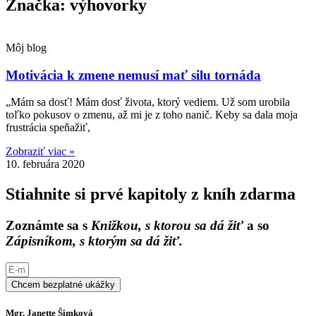
Značka: výhovorky
Môj blog
Motivácia k zmene nemusí mať silu tornáda
„Mám sa dosť! Mám dosť života, ktorý vediem. Už som urobila
toľko pokusov o zmenu, až mi je z toho nanič. Keby sa dala moja
frustrácia speňažiť,
Zobraziť viac »
10. februára 2020
Stiahnite si prvé kapitoly z kníh zdarma
Zoznámte sa s
Knižkou, s ktorou sa dá žiť
a so
Zápisníkom, s ktorým sa dá žiť.
Chcem bezplatné ukážky
Mgr. Janette Šimková