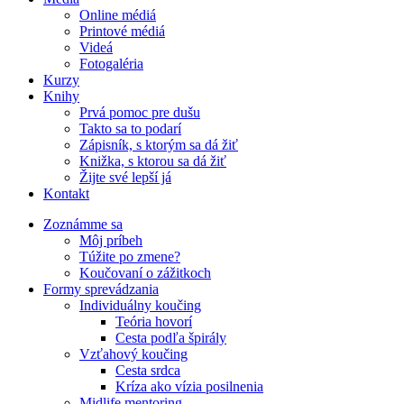
Online médiá
Printové médiá
Videá
Fotogaléria
Kurzy
Knihy
Prvá pomoc pre dušu
Takto sa to podarí
Zápisník, s ktorým sa dá žiť
Knižka, s ktorou sa dá žiť
Žijte své lepší já
Kontakt
Zoznámme sa
Môj príbeh
Túžite po zmene?
Koučovaní o zážitkoch
Formy sprevádzania
Individuálny koučing
Teória hovorí
Cesta podľa špirály
Vzťahový koučing
Cesta srdca
Kríza ako vízia posilnenia
Midlife mentoring