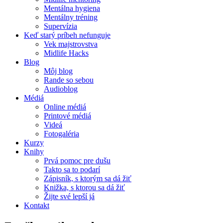
Mentálna hygiena
Mentálny tréning
Supervízia
Keď starý príbeh nefunguje
Vek majstrovstva
Midlife Hacks
Blog
Môj blog
Rande so sebou
Audioblog
Médiá
Online médiá
Printové médiá
Videá
Fotogaléria
Kurzy
Knihy
Prvá pomoc pre dušu
Takto sa to podarí
Zápisník, s ktorým sa dá žiť
Knižka, s ktorou sa dá žiť
Žijte své lepší já
Kontakt