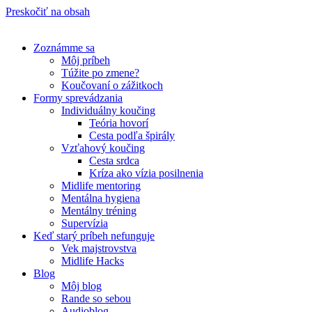
Preskočiť na obsah
Zoznámme sa
Môj príbeh
Túžite po zmene?
Koučovaní o zážitkoch
Formy sprevádzania
Individuálny koučing
Teória hovorí
Cesta podľa špirály
Vzťahový koučing
Cesta srdca
Kríza ako vízia posilnenia
Midlife mentoring
Mentálna hygiena
Mentálny tréning
Supervízia
Keď starý príbeh nefunguje
Vek majstrovstva
Midlife Hacks
Blog
Môj blog
Rande so sebou
Audioblog