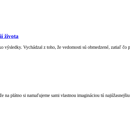
í života
a ako výsledky. Vychádzal z toho, že vedomosti sú obmedzené, zatiaľ čo
, že na plátno si namaľujeme sami vlastnou imagináciou tú najúžasnejši