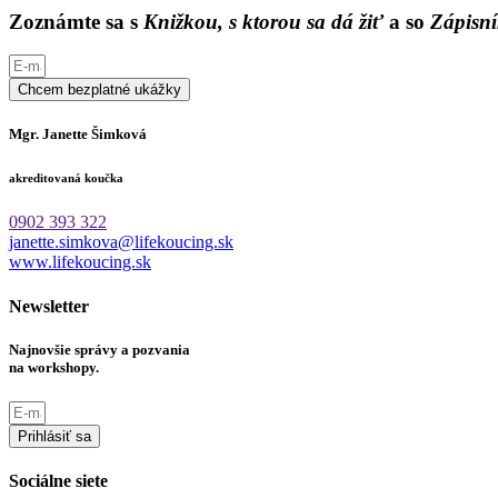
Zoznámte sa s
Knižkou, s ktorou sa dá žiť
a so
Zápisní
Chcem bezplatné ukážky
Mgr. Janette Šimková
akreditovaná koučka
0902 393 322
janette.simkova@lifekoucing.sk
www.lifekoucing.sk
Newsletter
Najnovšie správy a pozvania
na workshopy.
Prihlásiť sa
Sociálne siete