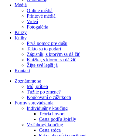
Médiá
Online médiá
Printové médiá
Videá
Fotogaléria
Kurzy
Knihy
Prvá pomoc pre dušu
Takto sa to podarí
Zápisník, s ktorým sa dá žiť
Knižka, s ktorou sa dá žiť
Žijte své lepší já
Kontakt
Zoznámme sa
Môj príbeh
Túžite po zmene?
Koučovaní o zážitkoch
Formy sprevádzania
Individuálny koučing
Teória hovorí
Cesta podľa špirály
Vzťahový koučing
Cesta srdca
Kríza ako vízia posilnenia