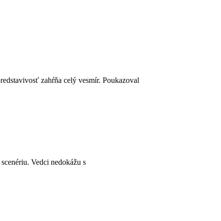
 predstavivosť zahŕňa celý vesmír. Poukazoval
u scenériu. Vedci nedokážu s