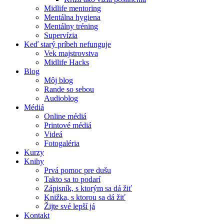
Midlife mentoring
Mentálna hygiena
Mentálny tréning
Supervízia
Keď starý príbeh nefunguje
Vek majstrovstva
Midlife Hacks
Blog
Môj blog
Rande so sebou
Audioblog
Médiá
Online médiá
Printové médiá
Videá
Fotogaléria
Kurzy
Knihy
Prvá pomoc pre dušu
Takto sa to podarí
Zápisník, s ktorým sa dá žiť
Knižka, s ktorou sa dá žiť
Žijte své lepší já
Kontakt