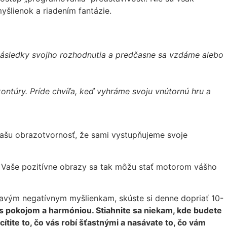
šlienok a riadením fantázie.
 následky svojho rozhodnutia a predčasne sa vzdáme alebo
ontúry. Príde chvíľa, keď vyhráme svoju vnútornú hru a
ašu obrazotvornosť, že sami vystupňujeme svoje
. Vaše pozitívne obrazy sa tak môžu stať motorom vášho
ieravým negatívnym myšlienkam, skúste si denne dopriať 10-
te s pokojom a harmóniou. Stiahnite sa niekam, kde budete
cítite to, čo vás robí šťastnými a nasávate to, čo vám