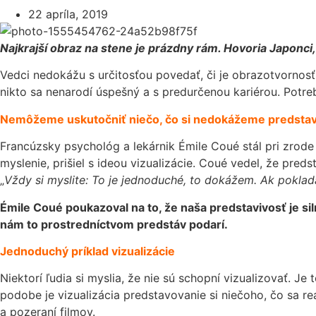
22 apríla, 2019
Najkrajší obraz na stene je prázdny rám. Hovoria Japonci,
Vedci nedokážu s určitosťou povedať, či je obrazotvornosť
nikto sa nenarodí úspešný a s predurčenou kariérou. Potreb
Nemôžeme uskutočniť niečo, čo si nedokážeme predstav
Francúzsky psychológ a lekárnik Émile Coué stál pri zro
myslenie, prišiel s ideou vizualizácie. Coué vedel, že preds
„
Vždy si myslite: To je jednoduché, to dokážem. Ak pokladá
Émile Coué poukazoval na to, že naša predstavivosť je si
nám to prostredníctvom predstáv podarí.
Jednoduchý príklad vizualizácie
Niektorí ľudia si myslia, že nie sú schopní vizualizovať. J
podobe je vizualizácia predstavovanie si niečoho, čo sa reál
a pozeraní filmov.