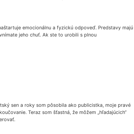
naštartuje emocionálnu a fyzickú odpoveď. Predstavy majú
nímate jeho chuť. Ak ste to urobili s plnou
etský sen a roky som pôsobila ako publicistka, moje pravé
a koučovanie. Teraz som šťastná, že môžem „hľadajúcich“
erovať.