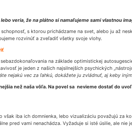
 lebo veria, že na plátno si namaľujeme sami vlastnou ima
 schopnosť, s ktorou prichádzame na svet, alebo ju až nesk
ujeme rozvinúť a zveľadiť všetky svoje vlohy.
iť
de sebazdokonaľovania na základe optimistickej autosuges
tavivosť je jeden z našich najsilnejších psychických „nástroj
te nejakú vec za ľahkú, dokážete ju zvládnuť, aj keby iným
lnejšia než naša vôľa. Na povel sa nevieme dostať do uvo
e to však iba ich domnienka, lebo vizualizáciu považujú za k
ne pred vami nenachádza. Vyžaduje si isté úsilie, ale nie je