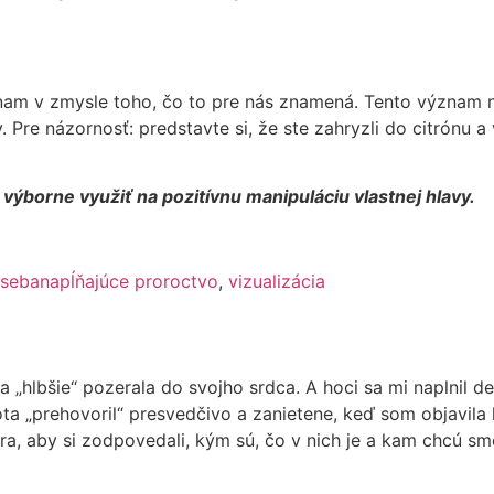
nam v zmysle toho, čo to pre nás znamená. Ten­to význam 
re názornosť: predstavte si, že ste zahryzli do citrónu a v
výborne využiť na pozitívnu manipuláciu vlastnej hlavy.
sebanapĺňajúce proroctvo
,
vizualizácia
 „hlbšie“ pozerala do svojho srdca. A hoci sa mi naplnil d
ota „prehovoril“ presvedčivo a zanietene, keď som objavil
a, aby si zodpovedali, kým sú, čo v nich je a kam chcú sm