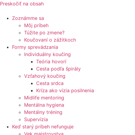
Preskočiť na obsah
Zoznámme sa
Môj príbeh
Túžite po zmene?
Koučovaní o zážitkoch
Formy sprevádzania
Individuálny koučing
Teória hovorí
Cesta podľa špirály
Vzťahový koučing
Cesta srdca
Kríza ako vízia posilnenia
Midlife mentoring
Mentálna hygiena
Mentálny tréning
Supervízia
Keď starý príbeh nefunguje
Vek majstrovstva