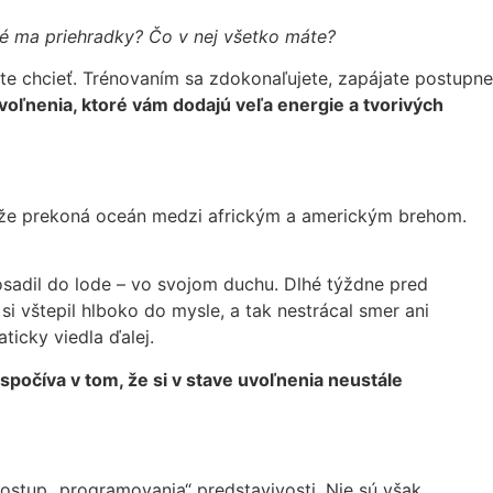
Aké ma priehradky? Čo v nej všetko máte?
ete chcieť. Trénovaním sa zdokonaľujete, zapájate postupne
voľnenia, ktoré vám dodajú veľa energie a tvorivých
, že prekoná oceán medzi africkým a americkým brehom.
osadil do lode – vo svojom duchu. Dlhé týždne pred
 vštepil hlboko do mysle, a tak nestrácal smer ani
ticky viedla ďalej.
spočíva v tom, že si v stave uvoľnenia neustále
postup „programovania“ predstavivosti. Nie sú však