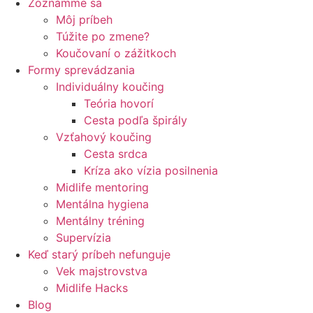
Zoznámme sa
Môj príbeh
Túžite po zmene?
Koučovaní o zážitkoch
Formy sprevádzania
Individuálny koučing
Teória hovorí
Cesta podľa špirály
Vzťahový koučing
Cesta srdca
Kríza ako vízia posilnenia
Midlife mentoring
Mentálna hygiena
Mentálny tréning
Supervízia
Keď starý príbeh nefunguje
Vek majstrovstva
Midlife Hacks
Blog