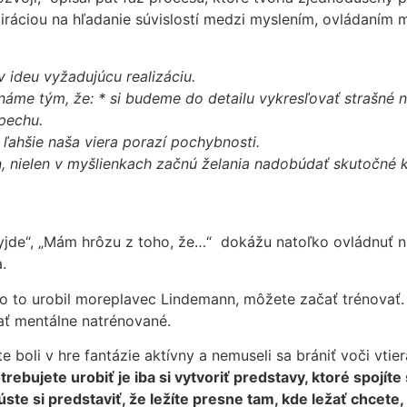
ciou na hľadanie súvislostí medzi myslením, ovládaním my
 ideu vyžadujúcu realizáciu.
náme tým, že: * si budeme do detailu vykresľovať strašné
pechu.
 ľahšie naša viera porazí pochybnosti.
, nielen v myšlienkach začnú želania nadobúdať skutočné k
yjde“, „Mám hrôzu z toho, že…“ dokážu natoľko ovládnuť n
.
ako to urobil moreplavec Lindemann, môžete začať trénovať
mať mentálne natrénované.
e boli v hre fantázie aktívny a nemuseli sa brániť voči vt
trebujete urobiť je iba si vytvoriť predstavy, ktoré spojí
ste si predstaviť, že ležíte presne tam, kde ležať chcete, 