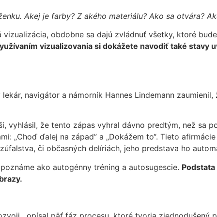
ňaženku. Akej je farby? Z akého materiálu? Ako sa otvára? 
á vizualizácia, obdobne sa dajú zvládnuť všetky, ktoré bud
žívaním vizualizovania si dokážete navodiť také stavy u
ý lekár, navigátor a námorník Hannes Lindemann zaumienil
, vyhlásil, že tento zápas vyhral dávno predtým, než sa p
 „Choď ďalej na západ” a „Dokážem to“. Tieto afirmácie si
zúfalstva, či občasných delíriách, jeho predstava ho automa
 poznáme ako autogénny tréning a autosugescie.
Podstata 
brazy.
ozvoji, opísal päť fáz procesu, ktoré tvoria zjednodušený 