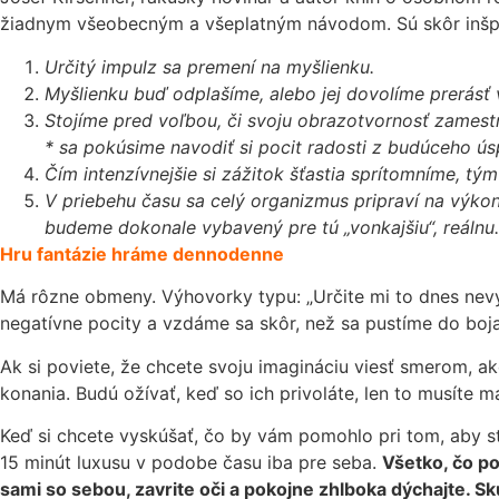
žiadnym všeobecným a všeplatným návodom. Sú skôr inšpirá
Určitý impulz sa premení na myšlienku.
Myšlienku buď odplašíme, alebo jej dovolíme prerásť v
Stojíme pred voľbou, či svoju obrazotvornosť zamest
* sa pokúsime navodiť si pocit radosti z budúceho ús
Čím intenzívnejšie si zážitok šťastia sprítomníme, tým
V priebehu času sa celý organizmus pripraví na výkon
budeme dokonale vybavený pre tú „vonkajšiu“, reálnu.
Hru fantázie hráme dennodenne
Má rôzne obmeny. Výhovorky typu: „Určite mi to dnes nev
negatívne pocity a vzdáme sa skôr, než sa pustíme do boja
Ak si poviete, že chcete svoju imagináciu viesť smerom, 
konania. Budú ožívať, keď so ich privoláte, len to musíte 
Keď si chcete vyskúšať, čo by vám pomohlo pri tom, aby st
15 minút luxusu v podobe času iba pre seba.
Všetko, čo po
sami so sebou, zavrite oči a pokojne zhlboka dýchajte. Skú