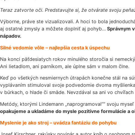
Teraz zatvorte oči. Predstavujte si, že otvárate svoju pe
Výborne, práve ste vizualizovali. A hoci to bola jednoduch
aj ostatné zmysly a môžete doplniť aj pohyb…
Správnym vyu
nápadov.
Silné vedomie vôle – najlepšia cesta k úspechu
Na konci päťdesiatych rokov minulého storočia si nemeck
Ani lietadlom, ani parníkom, ale úplne sám v malom člne.
Keď po všetkých nesmiernych útrapách konečne stál na súši
vyplávaním stimuloval svoje podvedomie dvoma myšlienkami:
v búrkach, o hlade či smäde. Nevzdával sa ani vo chvíľach 
Metódy, ktorými Lindemann „naprogramoval““ svoju myseľ
opakujeme a ukladáme do mysle pozitívne formulácie a o
Myslenie je ako stroj – uvádza fantáziu do pohybu
Josef Kirschner, rakúsky novinár a autor kníh o osobnom r