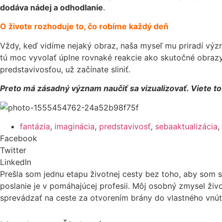
dodáva nádej a odhodlanie
.
O živote rozhoduje to, čo robíme každý deň
Vždy, keď vidíme nejaký obraz, naša myseľ mu priradí výz
tú moc vyvolať úplne rovnaké reakcie ako skutočné obrazy. P
predstavivosťou, už začínate sliniť.
Preto má zásadný význam naučiť sa vizualizovať. Viete to 
fantázia
,
imaginácia
,
predstavivosť
,
sebaaktualizácia
,
Facebook
Twitter
LinkedIn
Prešla som jednu etapu životnej cesty bez toho, aby som sa
poslanie je v pomáhajúcej profesii. Môj osobný zmysel živ
sprevádzať na ceste za otvorením brány do vlastného vnútr