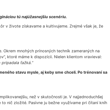
gináciou tú najúžasnejšiu scenériu.
ôr v živote získavame a kultivujeme. Zrejmé však je, že
cie. Okrem mnohých prínosných techník zameraných na
ov“, ktoré máme k dispozícii. Nielen klientom vravieval:
 pripadala ťažká.“
ľneného stavu mysle, aj keby sme chceli. Po trénovaní sa
omplikovanejšiu, než v skutočnosti je. V najjednoduchšej
 to nič zložité. Pasívne ju bežne využívame pri čítaní kníh