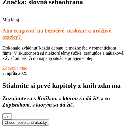
Značka: slovná sebaobrana
Môj blog
Ako reagovať na bezočivé, neslušné a urážlivé
otázky?
Dokonalo zvládnuť každú debatu je možné iba v romantickom
filme. V skutočnosti sú niektoré témy ťažké, zraňujúce a nátlakové.
Závisí od nás, či do napätej situácie prilejeme olej
Zobraziť viac »
2. apríla 2025
Stiahnite si prvé kapitoly z kníh zdarma
Zoznámte sa s
Knižkou, s ktorou sa dá žiť
a so
Zápisníkom, s ktorým sa dá žiť.
Chcem bezplatné ukážky