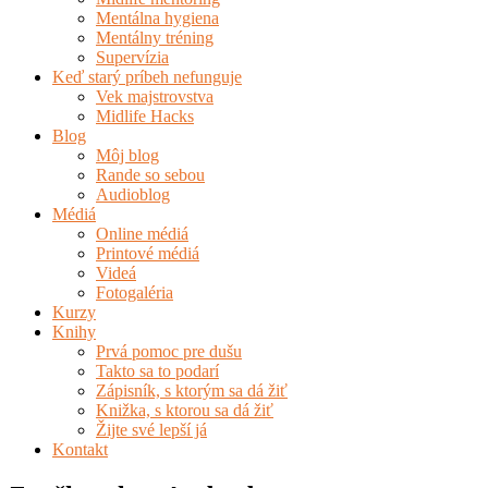
Mentálna hygiena
Mentálny tréning
Supervízia
Keď starý príbeh nefunguje
Vek majstrovstva
Midlife Hacks
Blog
Môj blog
Rande so sebou
Audioblog
Médiá
Online médiá
Printové médiá
Videá
Fotogaléria
Kurzy
Knihy
Prvá pomoc pre dušu
Takto sa to podarí
Zápisník, s ktorým sa dá žiť
Knižka, s ktorou sa dá žiť
Žijte své lepší já
Kontakt