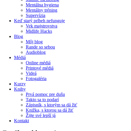
Mentálna hygiena
Mentálny tréning
Supervízia
Keď starý príbeh nefunguje
Vek majstrovstva
Midlife Hacks
Blog
Môj blog
Rande so sebou
Audioblog
Médiá
Online médiá
Printové médiá
Videá
Fotogaléria
Kurzy
Knihy
Prvá pomoc pre dušu
Takto sa to podarí
Zápisník, s ktorým sa dá žiť
Knižka, s ktorou sa dá žiť
Žijte své lepší já
Kontakt