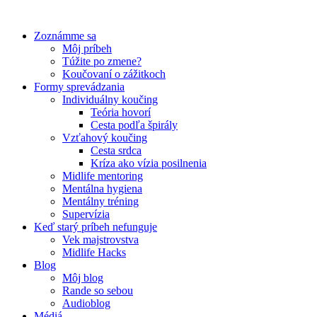
Preskočiť
na
Zoznámme sa
obsah
Môj príbeh
Túžite po zmene?
Koučovaní o zážitkoch
Formy sprevádzania
Individuálny koučing
Teória hovorí
Cesta podľa špirály
Vzťahový koučing
Cesta srdca
Kríza ako vízia posilnenia
Midlife mentoring
Mentálna hygiena
Mentálny tréning
Supervízia
Keď starý príbeh nefunguje
Vek majstrovstva
Midlife Hacks
Blog
Môj blog
Rande so sebou
Audioblog
Médiá