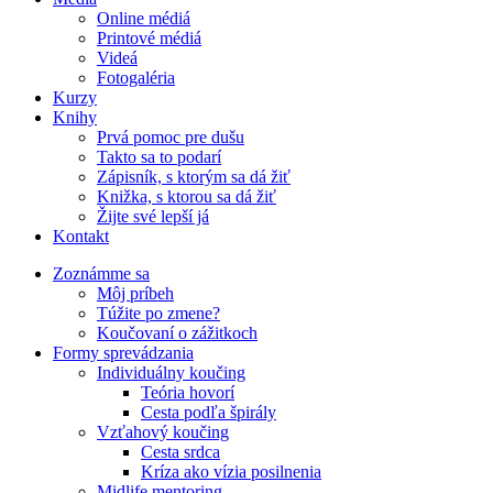
Online médiá
Printové médiá
Videá
Fotogaléria
Kurzy
Knihy
Prvá pomoc pre dušu
Takto sa to podarí
Zápisník, s ktorým sa dá žiť
Knižka, s ktorou sa dá žiť
Žijte své lepší já
Kontakt
Zoznámme sa
Môj príbeh
Túžite po zmene?
Koučovaní o zážitkoch
Formy sprevádzania
Individuálny koučing
Teória hovorí
Cesta podľa špirály
Vzťahový koučing
Cesta srdca
Kríza ako vízia posilnenia
Midlife mentoring