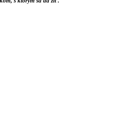
kom, s ktorým sa dá žiť.