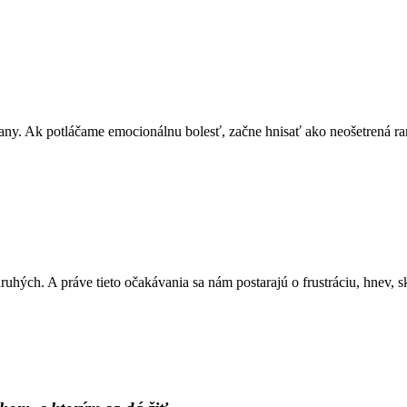
y. Ak potláčame emocionálnu bolesť, začne hnisať ako neošetrená rana
uhých. A práve tieto očakávania sa nám postarajú o frustráciu, hnev