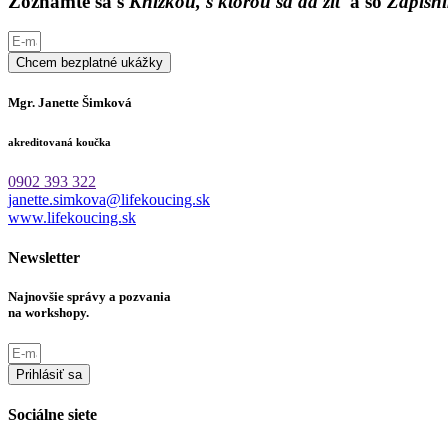
Zoznámte sa s
Knižkou, s ktorou sa dá žiť
a so
Zápisní
Chcem bezplatné ukážky
Mgr. Janette Šimková
akreditovaná koučka
0902 393 322
janette.simkova@lifekoucing.sk
www.lifekoucing.sk
Newsletter
Najnovšie správy a pozvania
na workshopy.
Prihlásiť sa
Sociálne siete