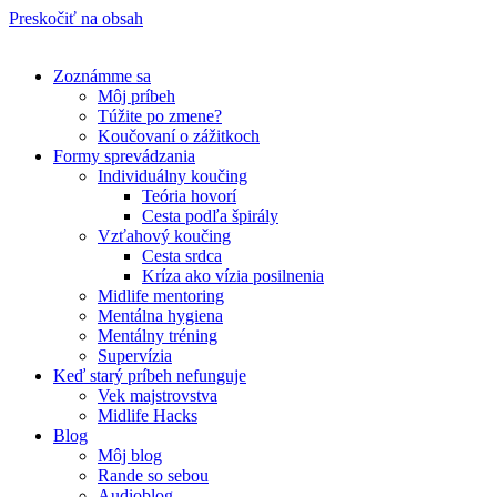
Preskočiť na obsah
Zoznámme sa
Môj príbeh
Túžite po zmene?
Koučovaní o zážitkoch
Formy sprevádzania
Individuálny koučing
Teória hovorí
Cesta podľa špirály
Vzťahový koučing
Cesta srdca
Kríza ako vízia posilnenia
Midlife mentoring
Mentálna hygiena
Mentálny tréning
Supervízia
Keď starý príbeh nefunguje
Vek majstrovstva
Midlife Hacks
Blog
Môj blog
Rande so sebou
Audioblog