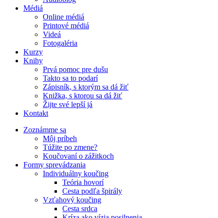
Médiá
Online médiá
Printové médiá
Videá
Fotogaléria
Kurzy
Knihy
Prvá pomoc pre dušu
Takto sa to podarí
Zápisník, s ktorým sa dá žiť
Knižka, s ktorou sa dá žiť
Žijte své lepší já
Kontakt
Zoznámme sa
Môj príbeh
Túžite po zmene?
Koučovaní o zážitkoch
Formy sprevádzania
Individuálny koučing
Teória hovorí
Cesta podľa špirály
Vzťahový koučing
Cesta srdca
Kríza ako vízia posilnenia