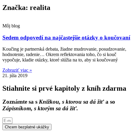
Značka: realita
Môj blog
Sedem odpovedí na najčastejšie otázky o koučovaní
Koučing je partnerská debata, žiadne mudrovanie, posudzovanie,
hodnotenie, radenie… Okrem reflektovania toho, čo si kouč
vypočuje, kladie otázky, ktoré slúžia na to, aby si koučovaný
Zobraziť viac »
21. júla 2019
Stiahnite si prvé kapitoly z kníh zdarma
Zoznámte sa s
Knižkou, s ktorou sa dá žiť
a so
Zápisníkom, s ktorým sa dá žiť.
Chcem bezplatné ukážky