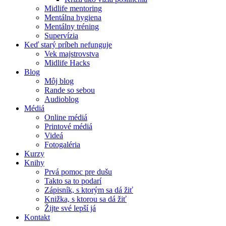
Midlife mentoring
Mentálna hygiena
Mentálny tréning
Supervízia
Keď starý príbeh nefunguje
Vek majstrovstva
Midlife Hacks
Blog
Môj blog
Rande so sebou
Audioblog
Médiá
Online médiá
Printové médiá
Videá
Fotogaléria
Kurzy
Knihy
Prvá pomoc pre dušu
Takto sa to podarí
Zápisník, s ktorým sa dá žiť
Knižka, s ktorou sa dá žiť
Žijte své lepší já
Kontakt