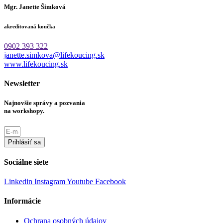
Mgr. Janette Šimková
akreditovaná koučka
0902 393 322
janette.simkova@lifekoucing.sk
www.lifekoucing.sk
Newsletter
Najnovšie správy a pozvania
na workshopy.
Prihlásiť sa
Sociálne siete
Linkedin
Instagram
Youtube
Facebook
Informácie
Ochrana osobných údajov