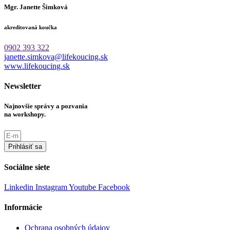
Mgr. Janette Šimková
akreditovaná koučka
0902 393 322
janette.simkova@lifekoucing.sk
www.lifekoucing.sk
Newsletter
Najnovšie správy a pozvania
na workshopy.
Prihlásiť sa
Sociálne siete
Linkedin
Instagram
Youtube
Facebook
Informácie
Ochrana osobných údajov