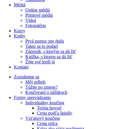
Médiá
Online médiá
Printové médiá
Videá
Fotogaléria
Kurzy
Knihy
Prvá pomoc pre dušu
Takto sa to podarí
Zápisník, s ktorým sa dá žiť
Knižka, s ktorou sa dá žiť
Žijte své lepší já
Kontakt
Zoznámme sa
Môj príbeh
Túžite po zmene?
Koučovaní o zážitkoch
Formy sprevádzania
Individuálny koučing
Teória hovorí
Cesta podľa špirály
Vzťahový koučing
Cesta srdca
Kríza ako vízia posilnenia