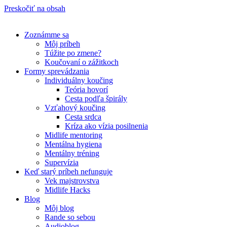
Preskočiť na obsah
Zoznámme sa
Môj príbeh
Túžite po zmene?
Koučovaní o zážitkoch
Formy sprevádzania
Individuálny koučing
Teória hovorí
Cesta podľa špirály
Vzťahový koučing
Cesta srdca
Kríza ako vízia posilnenia
Midlife mentoring
Mentálna hygiena
Mentálny tréning
Supervízia
Keď starý príbeh nefunguje
Vek majstrovstva
Midlife Hacks
Blog
Môj blog
Rande so sebou
Audioblog