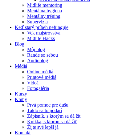
Midlife mentoring
Mentálna hygiena
Mentálny tréning
Supervízia
Keď starý príbeh nefunguje
Vek majstrovstva
Midlife Hacks
Blog
Môj blog
Rande so sebou
Audioblog
Médiá
Online médiá
Printové médiá
Videá
Fotogaléria
Kurzy
Knihy
Prvá pomoc pre dušu
Takto sa to podarí
Zápisník, s ktorým sa dá žiť
Knižka, s ktorou sa dá žiť
Žijte své lepší já
Kontakt