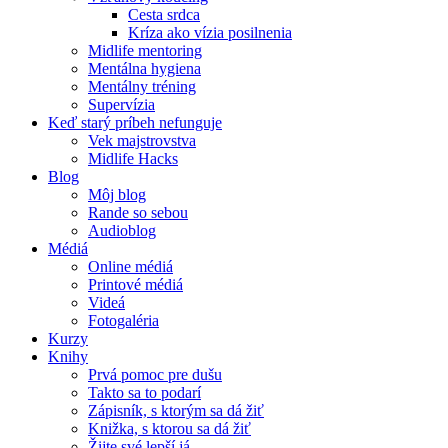
Cesta srdca
Kríza ako vízia posilnenia
Midlife mentoring
Mentálna hygiena
Mentálny tréning
Supervízia
Keď starý príbeh nefunguje
Vek majstrovstva
Midlife Hacks
Blog
Môj blog
Rande so sebou
Audioblog
Médiá
Online médiá
Printové médiá
Videá
Fotogaléria
Kurzy
Knihy
Prvá pomoc pre dušu
Takto sa to podarí
Zápisník, s ktorým sa dá žiť
Knižka, s ktorou sa dá žiť
Žijte své lepší já