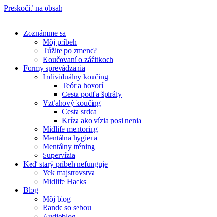
Preskočiť na obsah
Zoznámme sa
Môj príbeh
Túžite po zmene?
Koučovaní o zážitkoch
Formy sprevádzania
Individuálny koučing
Teória hovorí
Cesta podľa špirály
Vzťahový koučing
Cesta srdca
Kríza ako vízia posilnenia
Midlife mentoring
Mentálna hygiena
Mentálny tréning
Supervízia
Keď starý príbeh nefunguje
Vek majstrovstva
Midlife Hacks
Blog
Môj blog
Rande so sebou
Audioblog