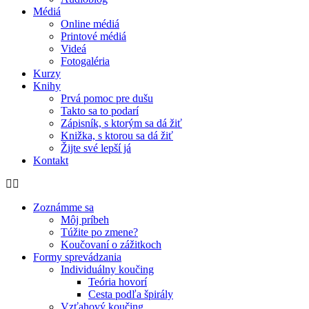
Médiá
Online médiá
Printové médiá
Videá
Fotogaléria
Kurzy
Knihy
Prvá pomoc pre dušu
Takto sa to podarí
Zápisník, s ktorým sa dá žiť
Knižka, s ktorou sa dá žiť
Žijte své lepší já
Kontakt
Zoznámme sa
Môj príbeh
Túžite po zmene?
Koučovaní o zážitkoch
Formy sprevádzania
Individuálny koučing
Teória hovorí
Cesta podľa špirály
Vzťahový koučing