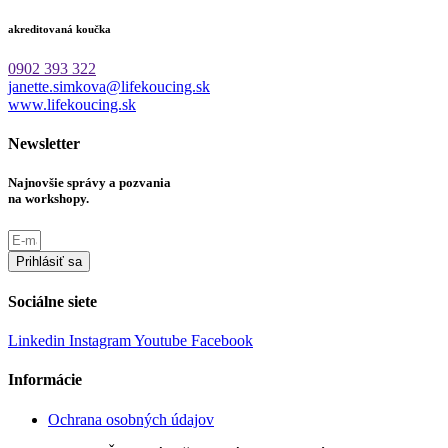
akreditovaná koučka
0902 393 322
janette.simkova@lifekoucing.sk
www.lifekoucing.sk
Newsletter
Najnovšie správy a pozvania
na workshopy.
Prihlásiť sa
Sociálne siete
Linkedin
Instagram
Youtube
Facebook
Informácie
Ochrana osobných údajov