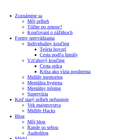
Preskočiť
na
Zoznámme sa
obsah
Môj príbeh
Túžite po zmene?
Koučovaní o zážitkoch
Formy sprevádzania
Individuálny koučing
Teória hovorí
Cesta podľa špirály
Vzťahový koučing
Cesta srdca
Kríza ako vízia posilnenia
Midlife mentoring
Mentálna hygiena
Mentálny tréning
Supervízia
Keď starý príbeh nefunguje
Vek majstrovstva
Midlife Hacks
Blog
Môj blog
Rande so sebou
Audioblog
Médiá