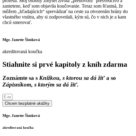
profesii. Môj osobný zmysel života „prehovoril“ presvedčivo a
zanietene, keď som objavila koučovanie. Teraz som šťastná, že
môžem „hľadajúcich“ sprevádzať na ceste za otvorením brány do
vlastného vnútra, aby si zodpovedali, kým sú, čo v nich je a kam
chcú smerovať.
Mgr. Janette Šimková
akreditovaná koučka
Stiahnite si prvé kapitoly z kníh zdarma
Zoznámte sa s
Knižkou, s ktorou sa dá žiť
a so
Zápisníkom, s ktorým sa dá žiť.
Chcem bezplatné ukážky
Mgr. Janette Šimková
akreditovaná koučka