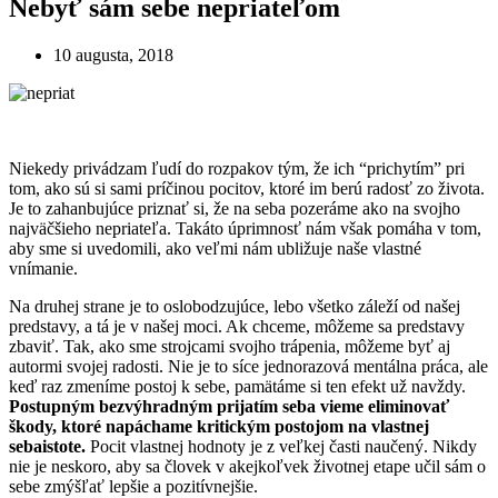
Nebyť sám sebe nepriateľom
10 augusta, 2018
Niekedy privádzam ľudí do rozpakov tým, že ich “prichytím” pri
tom, ako sú si sami príčinou pocitov, ktoré im berú radosť zo života.
Je to zahanbujúce priznať si, že na seba pozeráme ako na svojho
najväčšieho nepriateľa. Takáto úprimnosť nám však pomáha v tom,
aby sme si uvedomili, ako veľmi nám ubližuje naše vlastné
vnímanie.
Na druhej strane je to oslobodzujúce, lebo všetko záleží od našej
predstavy, a tá je v našej moci. Ak chceme, môžeme sa predstavy
zbaviť. Tak, ako sme strojcami svojho trápenia, môžeme byť aj
autormi svojej radosti. Nie je to síce jednorazová mentálna práca, ale
keď raz zmeníme postoj k sebe, pamätáme si ten efekt už navždy.
Postupným bezvýhradným prijatím seba vieme eliminovať
škody, ktoré napáchame kritickým postojom na vlastnej
sebaistote.
Pocit vlastnej hodnoty je z veľkej časti naučený. Nikdy
nie je neskoro, aby sa človek v akejkoľvek životnej etape učil sám o
sebe zmýšľať lepšie a pozitívnejšie.