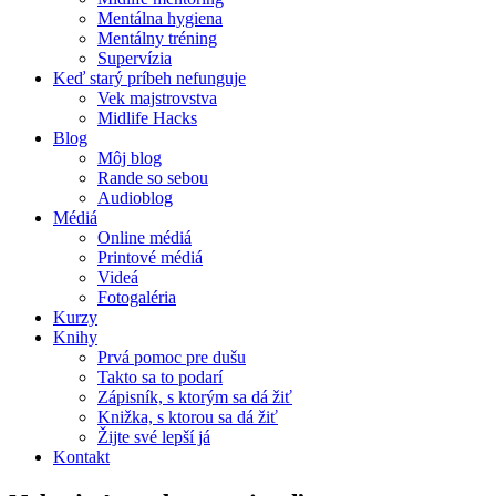
Mentálna hygiena
Mentálny tréning
Supervízia
Keď starý príbeh nefunguje
Vek majstrovstva
Midlife Hacks
Blog
Môj blog
Rande so sebou
Audioblog
Médiá
Online médiá
Printové médiá
Videá
Fotogaléria
Kurzy
Knihy
Prvá pomoc pre dušu
Takto sa to podarí
Zápisník, s ktorým sa dá žiť
Knižka, s ktorou sa dá žiť
Žijte své lepší já
Kontakt