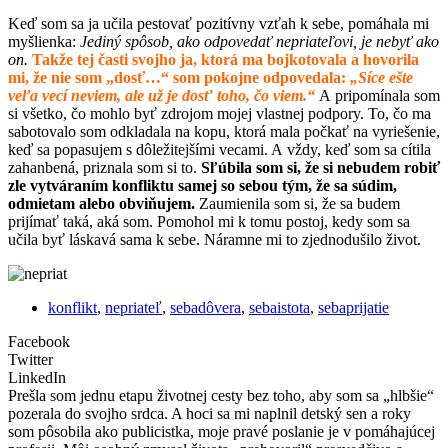
Keď som sa ja učila pestovať pozitívny vzťah k sebe, pomáhala mi
myšlienka:
Jediný spôsob, ako odpovedať nepriateľovi, je nebyť ako
on.
Takže tej časti svojho ja, ktorá ma bojkotovala a hovorila
mi, že nie som „dosť…“ som pokojne odpovedala:
„Síce ešte
veľa vecí neviem, ale už je dosť toho, čo viem.“
A pripomínala som
si všetko, čo mohlo byť zdrojom mojej vlastnej podpory. To, čo ma
sabotovalo som odkladala na kopu, ktorá mala počkať na vyriešenie,
keď sa popasujem s dôležitejšími vecami. A vždy, keď som sa cítila
zahanbená, priznala som si to.
Sľúbila som si, že si nebudem robiť
zle vytváraním konfliktu samej so sebou tým, že sa súdim,
odmietam alebo obviňujem.
Zaumienila som si, že sa budem
prijímať taká, aká som. Pomohol mi k tomu postoj, kedy som sa
učila byť láskavá sama k sebe. Náramne mi to zjednodušilo život.
konflikt
,
nepriateľ
,
sebadôvera
,
sebaistota
,
sebaprijatie
Facebook
Twitter
LinkedIn
Prešla som jednu etapu životnej cesty bez toho, aby som sa „hlbšie“
pozerala do svojho srdca. A hoci sa mi naplnil detský sen a roky
som pôsobila ako publicistka, moje pravé poslanie je v pomáhajúcej