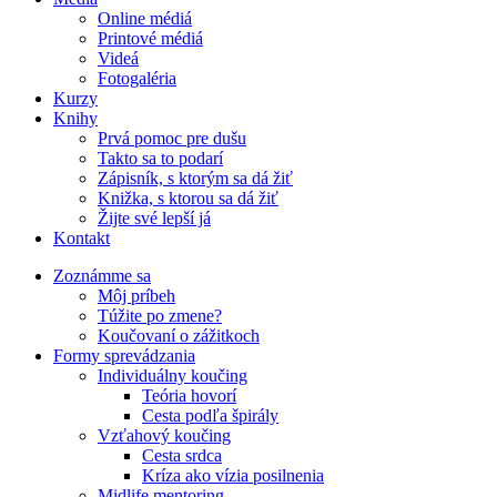
Online médiá
Printové médiá
Videá
Fotogaléria
Kurzy
Knihy
Prvá pomoc pre dušu
Takto sa to podarí
Zápisník, s ktorým sa dá žiť
Knižka, s ktorou sa dá žiť
Žijte své lepší já
Kontakt
Zoznámme sa
Môj príbeh
Túžite po zmene?
Koučovaní o zážitkoch
Formy sprevádzania
Individuálny koučing
Teória hovorí
Cesta podľa špirály
Vzťahový koučing
Cesta srdca
Kríza ako vízia posilnenia
Midlife mentoring