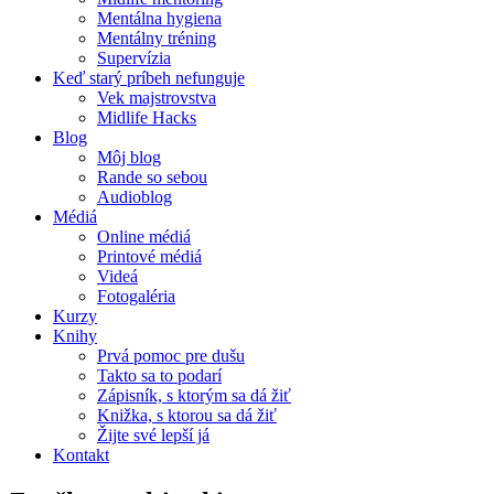
Mentálna hygiena
Mentálny tréning
Supervízia
Keď starý príbeh nefunguje
Vek majstrovstva
Midlife Hacks
Blog
Môj blog
Rande so sebou
Audioblog
Médiá
Online médiá
Printové médiá
Videá
Fotogaléria
Kurzy
Knihy
Prvá pomoc pre dušu
Takto sa to podarí
Zápisník, s ktorým sa dá žiť
Knižka, s ktorou sa dá žiť
Žijte své lepší já
Kontakt