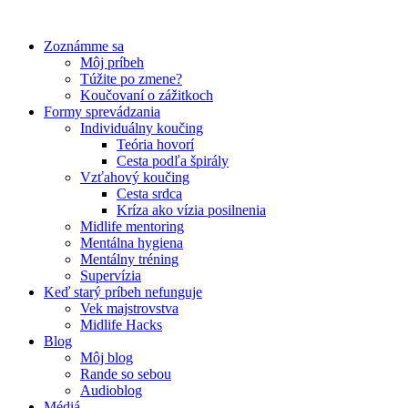
Preskočiť
na
Zoznámme sa
obsah
Môj príbeh
Túžite po zmene?
Koučovaní o zážitkoch
Formy sprevádzania
Individuálny koučing
Teória hovorí
Cesta podľa špirály
Vzťahový koučing
Cesta srdca
Kríza ako vízia posilnenia
Midlife mentoring
Mentálna hygiena
Mentálny tréning
Supervízia
Keď starý príbeh nefunguje
Vek majstrovstva
Midlife Hacks
Blog
Môj blog
Rande so sebou
Audioblog
Médiá