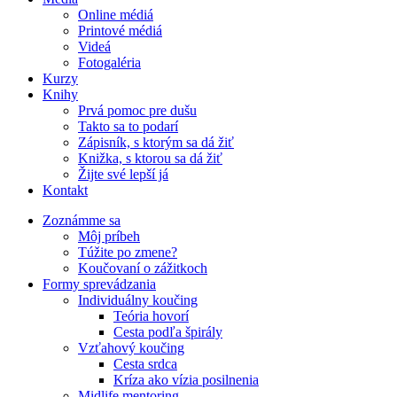
Online médiá
Printové médiá
Videá
Fotogaléria
Kurzy
Knihy
Prvá pomoc pre dušu
Takto sa to podarí
Zápisník, s ktorým sa dá žiť
Knižka, s ktorou sa dá žiť
Žijte své lepší já
Kontakt
Zoznámme sa
Môj príbeh
Túžite po zmene?
Koučovaní o zážitkoch
Formy sprevádzania
Individuálny koučing
Teória hovorí
Cesta podľa špirály
Vzťahový koučing
Cesta srdca
Kríza ako vízia posilnenia
Midlife mentoring