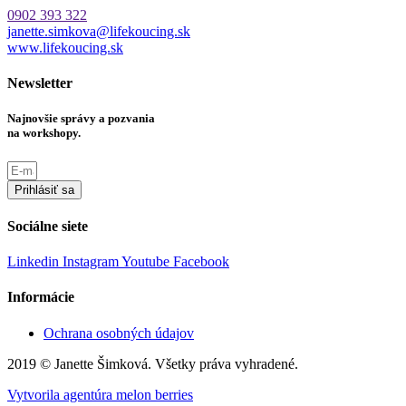
0902 393 322
janette.simkova@lifekoucing.sk
www.lifekoucing.sk
Newsletter
Najnovšie správy a pozvania
na workshopy.
Prihlásiť sa
Sociálne siete
Linkedin
Instagram
Youtube
Facebook
Informácie
Ochrana osobných údajov
2019 © Janette Šimková. Všetky práva vyhradené.
Vytvorila agentúra melon berries