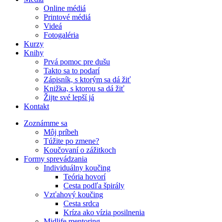
Online médiá
Printové médiá
Videá
Fotogaléria
Kurzy
Knihy
Prvá pomoc pre dušu
Takto sa to podarí
Zápisník, s ktorým sa dá žiť
Knižka, s ktorou sa dá žiť
Žijte své lepší já
Kontakt
Zoznámme sa
Môj príbeh
Túžite po zmene?
Koučovaní o zážitkoch
Formy sprevádzania
Individuálny koučing
Teória hovorí
Cesta podľa špirály
Vzťahový koučing
Cesta srdca
Kríza ako vízia posilnenia
Midlife mentoring