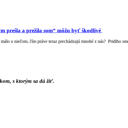
ým prešla a prežila som“ môžu byť škodlivé
 málo o niečom, čím práve teraz prechádzajú mnohé z nás? Pridlho sm
kom, s ktorým sa dá žiť.