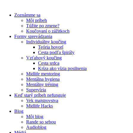
Preskočiť
na
Zoznámme sa
obsah
Môj príbeh
Túžite po zmene?
Koučovaní o zážitkoch
Formy sprevádzania
Individuálny koučing
Teória hovorí
Cesta podľa špirály
Vzťahový koučing
Cesta srdca
Kríza ako vízia posilnenia
Midlife mentoring
Mentálna hygiena
Mentálny tréning
Supervízia
Keď starý príbeh nefunguje
Vek majstrovstva
Midlife Hacks
Blog
Môj blog
Rande so sebou
Audioblog
Médiá