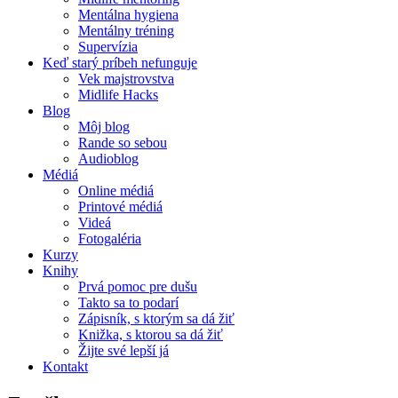
Mentálna hygiena
Mentálny tréning
Supervízia
Keď starý príbeh nefunguje
Vek majstrovstva
Midlife Hacks
Blog
Môj blog
Rande so sebou
Audioblog
Médiá
Online médiá
Printové médiá
Videá
Fotogaléria
Kurzy
Knihy
Prvá pomoc pre dušu
Takto sa to podarí
Zápisník, s ktorým sa dá žiť
Knižka, s ktorou sa dá žiť
Žijte své lepší já
Kontakt