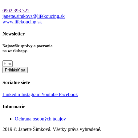
0902 393 322
janette.simkova@lifekoucing.sk
www.lifekoucing.sk
Newsletter
Najnovšie správy a pozvania
na workshopy.
Prihlásiť sa
Sociálne siete
Linkedin
Instagram
Youtube
Facebook
Informácie
Ochrana osobných údajov
2019 © Janette Šimková. Všetky práva vyhradené.