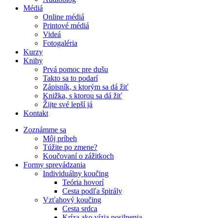
Médiá
Online médiá
Printové médiá
Videá
Fotogaléria
Kurzy
Knihy
Prvá pomoc pre dušu
Takto sa to podarí
Zápisník, s ktorým sa dá žiť
Knižka, s ktorou sa dá žiť
Žijte své lepší já
Kontakt
Zoznámme sa
Môj príbeh
Túžite po zmene?
Koučovaní o zážitkoch
Formy sprevádzania
Individuálny koučing
Teória hovorí
Cesta podľa špirály
Vzťahový koučing
Cesta srdca
Kríza ako vízia posilnenia