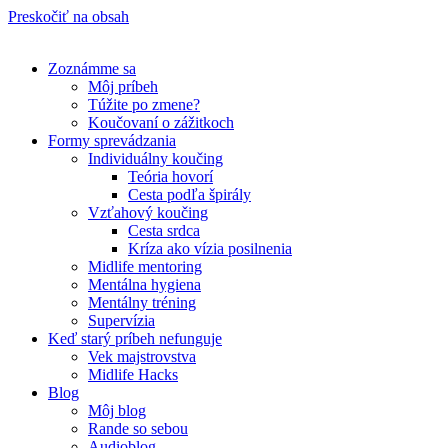
Preskočiť na obsah
Zoznámme sa
Môj príbeh
Túžite po zmene?
Koučovaní o zážitkoch
Formy sprevádzania
Individuálny koučing
Teória hovorí
Cesta podľa špirály
Vzťahový koučing
Cesta srdca
Kríza ako vízia posilnenia
Midlife mentoring
Mentálna hygiena
Mentálny tréning
Supervízia
Keď starý príbeh nefunguje
Vek majstrovstva
Midlife Hacks
Blog
Môj blog
Rande so sebou
Audioblog