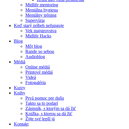
Midlife mentoring
Mentálna hygiena
Mentálny tréning
Supervízia
Keď starý príbeh nefunguje
Vek majstrovstva
Midlife Hacks
Blog
Môj blog
Rande so sebou
Audioblog
Médiá
Online médiá
Printové médiá
Videá
Fotogaléria
Kurzy
Knihy
Prvá pomoc pre dušu
Takto sa to podarí
Zápisník, s ktorým sa dá žiť
Knižka, s ktorou sa dá žiť
Žijte své lepší já
Kontakt