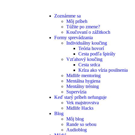
Zoznámme sa
Môj príbeh
Túžite po zmene?
Koučovaní o zážitkoch
Formy sprevádzania
Individuálny koučing
Teória hovorí
Cesta podľa špirály
Vzťahový koučing
Cesta srdca
Kríza ako vízia posilnenia
Midlife mentoring
Mentálna hygiena
Mentálny tréning
Supervízia
Keď starý príbeh nefunguje
Vek majstrovstva
Midlife Hacks
Blog
Môj blog
Rande so sebou
Audioblog