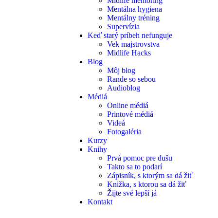
Midlife mentoring
Mentálna hygiena
Mentálny tréning
Supervízia
Keď starý príbeh nefunguje
Vek majstrovstva
Midlife Hacks
Blog
Môj blog
Rande so sebou
Audioblog
Médiá
Online médiá
Printové médiá
Videá
Fotogaléria
Kurzy
Knihy
Prvá pomoc pre dušu
Takto sa to podarí
Zápisník, s ktorým sa dá žiť
Knižka, s ktorou sa dá žiť
Žijte své lepší já
Kontakt