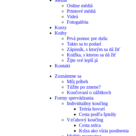
Médiá
Online médiá
Printové médiá
Videá
Fotogaléria
Kurzy
Knihy
Prvá pomoc pre dušu
Takto sa to podarí
Zápisník, s ktorým sa dá žiť
Knižka, s ktorou sa dá žiť
Žijte své lepší já
Kontakt
Zoznámme sa
Môj príbeh
Túžite po zmene?
Koučovaní o zážitkoch
Formy sprevádzania
Individuálny koučing
Teória hovorí
Cesta podľa špirály
Vzťahový koučing
Cesta srdca
Kríza ako vízia posilnenia