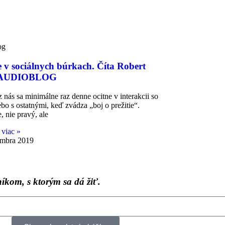
og
ie v sociálnych búrkach. Číta Robert
 AUDIOBLOG
nás sa minimálne raz denne ocitne v interakcii so
ebo s ostatnými, keď zvádza „boj o prežitie“.
, nie pravý, ale
 viac »
embra 2019
íkom, s ktorým sa dá žiť.