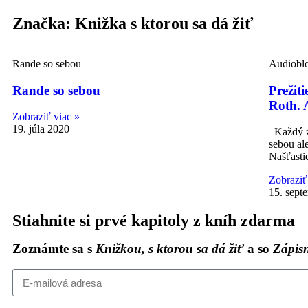
Značka: Knižka s ktorou sa dá žiť
Rande so sebou
Audiobl
Rande so sebou
Prežit
Roth.
Zobraziť viac »
19. júla 2020
Každý z 
sebou al
Našťastie
Zobraziť
15. sept
Stiahnite si prvé kapitoly z kníh zdarma
Zoznámte sa s
Knižkou, s ktorou sa dá žiť
a so
Zápisn