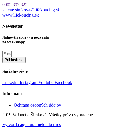
0902 393 322
janette.simkova@lifekoucing.sk
www.lifekoucing.sk
Newsletter
Najnovšie správy a pozvania
na workshopy.
Prihlásiť sa
Sociálne siete
Linkedin
Instagram
Youtube
Facebook
Informácie
Ochrana osobných údajov
2019 © Janette Šimková. Všetky práva vyhradené.
Vytvorila agentúra melon berries