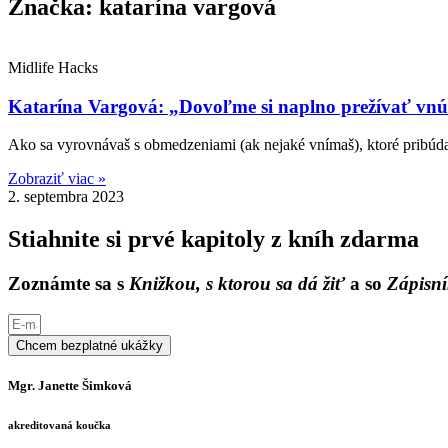
Značka: katarína vargová
Midlife Hacks
Katarína Vargová: „Dovoľme si naplno prežívať vnút
Ako sa vyrovnávaš s obmedzeniami (ak nejaké vnímaš), ktoré pribúda
Zobraziť viac »
2. septembra 2023
Stiahnite si prvé kapitoly z kníh zdarma
Zoznámte sa s
Knižkou, s ktorou sa dá žiť
a so
Zápisní
Chcem bezplatné ukážky
Mgr. Janette Šimková
akreditovaná koučka