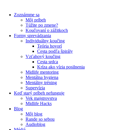
Preskočiť
na
Zoznámme sa
obsah
Môj príbeh
Túžite po zmene?
Koučovaní o zážitkoch
Formy sprevádzania
Individuálny koučing
Teória hovorí
Cesta podľa špirály
Vzťahový koučing
Cesta srdca
Kríza ako vízia posilnenia
Midlife mentoring
Mentálna hygiena
Mentálny tréning
Supervízia
Keď starý príbeh nefunguje
Vek majstrovstva
Midlife Hacks
Blog
Môj blog
Rande so sebou
Audioblog
Médiá