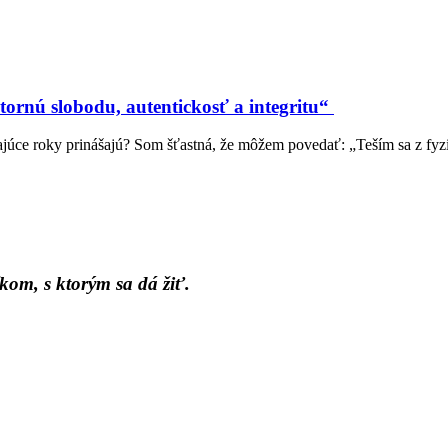
ornú slobodu, autentickosť a integritu“
júce roky prinášajú? Som šťastná, že môžem povedať: „Teším sa z fyz
kom, s ktorým sa dá žiť.