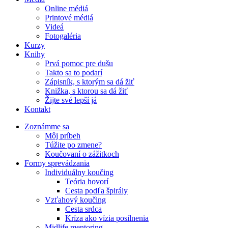
Online médiá
Printové médiá
Videá
Fotogaléria
Kurzy
Knihy
Prvá pomoc pre dušu
Takto sa to podarí
Zápisník, s ktorým sa dá žiť
Knižka, s ktorou sa dá žiť
Žijte své lepší já
Kontakt
Zoznámme sa
Môj príbeh
Túžite po zmene?
Koučovaní o zážitkoch
Formy sprevádzania
Individuálny koučing
Teória hovorí
Cesta podľa špirály
Vzťahový koučing
Cesta srdca
Kríza ako vízia posilnenia
Midlife mentoring