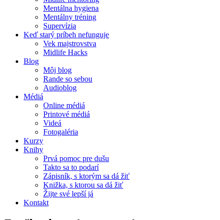
Mentálna hygiena
Mentálny tréning
Supervízia
Keď starý príbeh nefunguje
Vek majstrovstva
Midlife Hacks
Blog
Môj blog
Rande so sebou
Audioblog
Médiá
Online médiá
Printové médiá
Videá
Fotogaléria
Kurzy
Knihy
Prvá pomoc pre dušu
Takto sa to podarí
Zápisník, s ktorým sa dá žiť
Knižka, s ktorou sa dá žiť
Žijte své lepší já
Kontakt