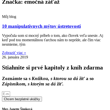
Značka: emočná záťaž
Môj blog
10 manipulatívnych mýtov ústretovosti
Vypočula som si mocný príbeh o tom, ako človek veľa unesie. Aj
keď pod tou momentálnou ťarchou nám to nepríde, ale čím viac
nesmieme, tým
Zobraziť viac »
26. januára 2019
Stiahnite si prvé kapitoly z kníh zdarma
Zoznámte sa s
Knižkou, s ktorou sa dá žiť
a so
Zápisníkom, s ktorým sa dá žiť.
Chcem bezplatné ukážky
Mgr. Janette Šimková