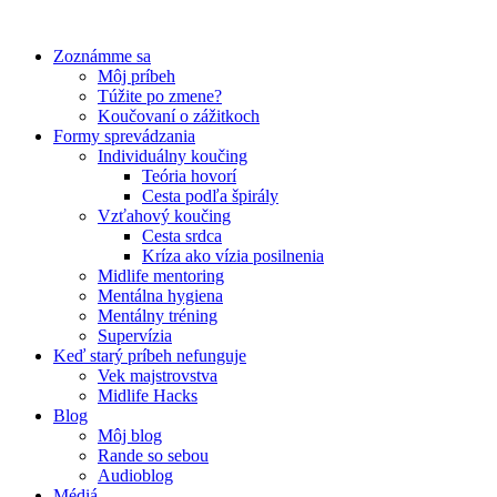
Preskočiť
na
Zoznámme sa
obsah
Môj príbeh
Túžite po zmene?
Koučovaní o zážitkoch
Formy sprevádzania
Individuálny koučing
Teória hovorí
Cesta podľa špirály
Vzťahový koučing
Cesta srdca
Kríza ako vízia posilnenia
Midlife mentoring
Mentálna hygiena
Mentálny tréning
Supervízia
Keď starý príbeh nefunguje
Vek majstrovstva
Midlife Hacks
Blog
Môj blog
Rande so sebou
Audioblog
Médiá