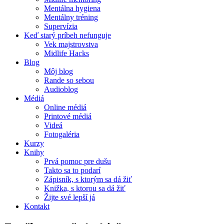
Mentálna hygiena
Mentálny tréning
Supervízia
Keď starý príbeh nefunguje
Vek majstrovstva
Midlife Hacks
Blog
Môj blog
Rande so sebou
Audioblog
Médiá
Online médiá
Printové médiá
Videá
Fotogaléria
Kurzy
Knihy
Prvá pomoc pre dušu
Takto sa to podarí
Zápisník, s ktorým sa dá žiť
Knižka, s ktorou sa dá žiť
Žijte své lepší já
Kontakt