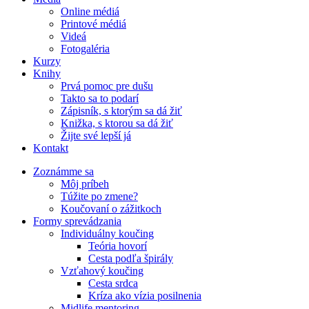
Online médiá
Printové médiá
Videá
Fotogaléria
Kurzy
Knihy
Prvá pomoc pre dušu
Takto sa to podarí
Zápisník, s ktorým sa dá žiť
Knižka, s ktorou sa dá žiť
Žijte své lepší já
Kontakt
Zoznámme sa
Môj príbeh
Túžite po zmene?
Koučovaní o zážitkoch
Formy sprevádzania
Individuálny koučing
Teória hovorí
Cesta podľa špirály
Vzťahový koučing
Cesta srdca
Kríza ako vízia posilnenia
Midlife mentoring