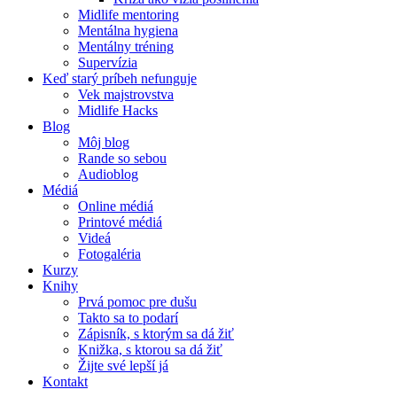
Midlife mentoring
Mentálna hygiena
Mentálny tréning
Supervízia
Keď starý príbeh nefunguje
Vek majstrovstva
Midlife Hacks
Blog
Môj blog
Rande so sebou
Audioblog
Médiá
Online médiá
Printové médiá
Videá
Fotogaléria
Kurzy
Knihy
Prvá pomoc pre dušu
Takto sa to podarí
Zápisník, s ktorým sa dá žiť
Knižka, s ktorou sa dá žiť
Žijte své lepší já
Kontakt