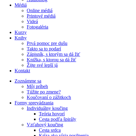
Médiá
Online médiá
Printové médiá
Videá
Fotogaléria
Kurzy
Knihy
Prvá pomoc pre dušu
Takto sa to podarí
Zápisník, s ktorým sa dá žiť
Knižka, s ktorou sa dá žiť
Žijte své lepší já
Kontakt
Zoznámme sa
Môj príbeh
Túžite po zmene?
Koučovaní o zážitkoch
Formy sprevádzania
Individuálny koučing
Teória hovorí
Cesta podľa špirály
Vzťahový koučing
Cesta srdca
Kríza ako vízia posilnenia