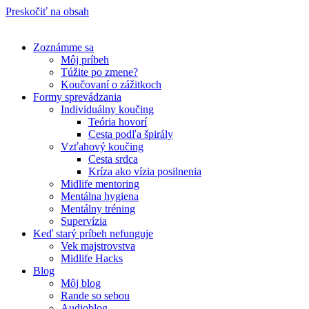
Preskočiť na obsah
Zoznámme sa
Môj príbeh
Túžite po zmene?
Koučovaní o zážitkoch
Formy sprevádzania
Individuálny koučing
Teória hovorí
Cesta podľa špirály
Vzťahový koučing
Cesta srdca
Kríza ako vízia posilnenia
Midlife mentoring
Mentálna hygiena
Mentálny tréning
Supervízia
Keď starý príbeh nefunguje
Vek majstrovstva
Midlife Hacks
Blog
Môj blog
Rande so sebou
Audioblog