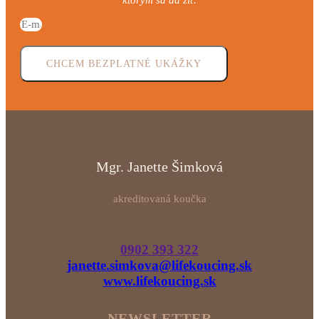
CHCEM BEZPLATNÉ UKÁŽKY
Mgr. Janette Šimková
akreditovaná koučka
0902 393 322
janette.simkova@lifekoucing.sk
www.lifekoucing.sk
NEWSLETTER