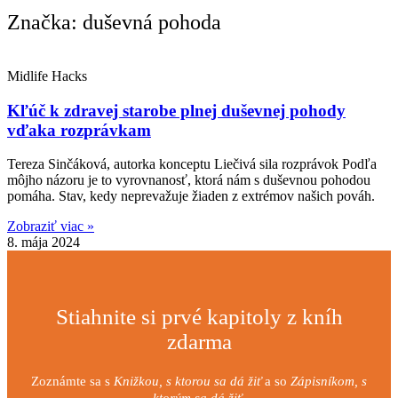
Značka: duševná pohoda
Midlife Hacks
Kľúč k zdravej starobe plnej duševnej pohody
vďaka rozprávkam
Tereza Sinčáková, autorka konceptu Liečivá sila rozprávok Podľa
môjho názoru je to vyrovnanosť, ktorá nám s duševnou pohodou
pomáha. Stav, kedy neprevažuje žiaden z extrémov našich pováh.
Zobraziť viac »
8. mája 2024
Stiahnite si prvé kapitoly z kníh
zdarma
Zoznámte sa s
Knižkou, s ktorou sa dá žiť
a so
Zápisníkom, s
ktorým sa dá žiť.