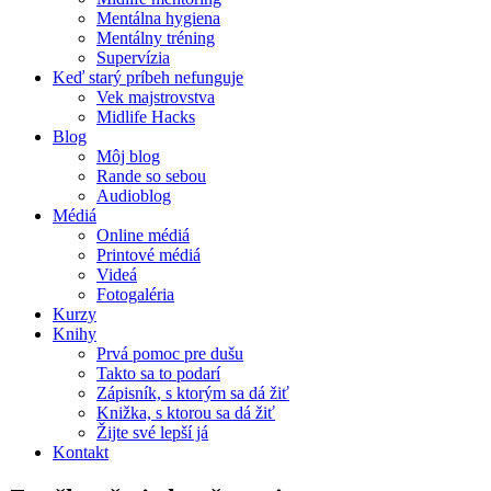
Mentálna hygiena
Mentálny tréning
Supervízia
Keď starý príbeh nefunguje
Vek majstrovstva
Midlife Hacks
Blog
Môj blog
Rande so sebou
Audioblog
Médiá
Online médiá
Printové médiá
Videá
Fotogaléria
Kurzy
Knihy
Prvá pomoc pre dušu
Takto sa to podarí
Zápisník, s ktorým sa dá žiť
Knižka, s ktorou sa dá žiť
Žijte své lepší já
Kontakt