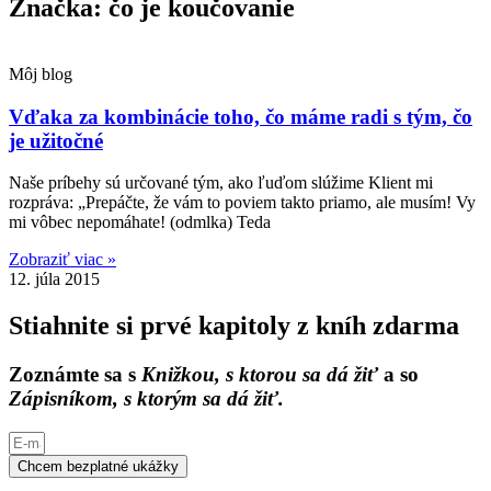
Značka: čo je koučovanie
Môj blog
Vďaka za kombinácie toho, čo máme radi s tým, čo
je užitočné
Naše príbehy sú určované tým, ako ľuďom slúžime Klient mi
rozpráva: „Prepáčte, že vám to poviem takto priamo, ale musím! Vy
mi vôbec nepomáhate! (odmlka) Teda
Zobraziť viac »
12. júla 2015
Stiahnite si prvé kapitoly z kníh zdarma
Zoznámte sa s
Knižkou, s ktorou sa dá žiť
a so
Zápisníkom, s ktorým sa dá žiť.
Chcem bezplatné ukážky