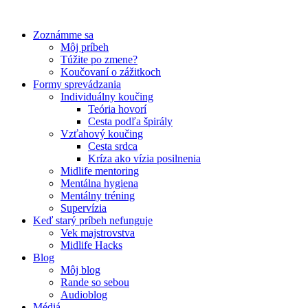
Preskočiť
na
Zoznámme sa
obsah
Môj príbeh
Túžite po zmene?
Koučovaní o zážitkoch
Formy sprevádzania
Individuálny koučing
Teória hovorí
Cesta podľa špirály
Vzťahový koučing
Cesta srdca
Kríza ako vízia posilnenia
Midlife mentoring
Mentálna hygiena
Mentálny tréning
Supervízia
Keď starý príbeh nefunguje
Vek majstrovstva
Midlife Hacks
Blog
Môj blog
Rande so sebou
Audioblog
Médiá