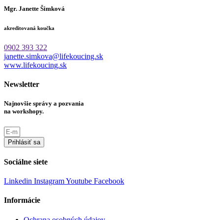
Mgr. Janette Šimková
akreditovaná koučka
0902 393 322
janette.simkova@lifekoucing.sk
www.lifekoucing.sk
Newsletter
Najnovšie správy a pozvania
na workshopy.
Prihlásiť sa
Sociálne siete
Linkedin
Instagram
Youtube
Facebook
Informácie
Ochrana osobných údajov