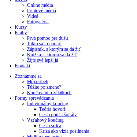
Online médiá
Printové médiá
Videá
Fotogaléria
Kurzy
Knihy
Prvá pomoc pre dušu
Takto sa to podarí
Zápisník, s ktorým sa dá žiť
Knižka, s ktorou sa dá žiť
Žijte své lepší já
Kontakt
Zoznámme sa
Môj príbeh
Túžite po zmene?
Koučovaní o zážitkoch
Formy sprevádzania
Individuálny koučing
Teória hovorí
Cesta podľa špirály
Vzťahový koučing
Cesta srdca
Kríza ako vízia posilnenia
Midlife mentoring