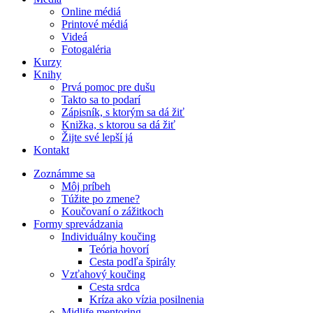
Online médiá
Printové médiá
Videá
Fotogaléria
Kurzy
Knihy
Prvá pomoc pre dušu
Takto sa to podarí
Zápisník, s ktorým sa dá žiť
Knižka, s ktorou sa dá žiť
Žijte své lepší já
Kontakt
Zoznámme sa
Môj príbeh
Túžite po zmene?
Koučovaní o zážitkoch
Formy sprevádzania
Individuálny koučing
Teória hovorí
Cesta podľa špirály
Vzťahový koučing
Cesta srdca
Kríza ako vízia posilnenia
Midlife mentoring