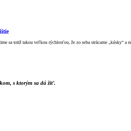
itie
ime sa totiž takou veľkou rýchlosťou, že zo seba strácame „kúsky“ a n
kom, s ktorým sa dá žiť.