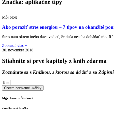
Značka: aplikačné tipy
Môj blog
Ako poraziť stres energiou – 7 tipov na okamžité použ
Stres nám okrem iného dáva vedieť, že duša nestíha doháňať telo. Rút
Zobraziť viac »
30. novembra 2018
Stiahnite si prvé kapitoly z kníh zdarma
Zoznámte sa s
Knižkou, s ktorou sa dá žiť
a so
Zápisní
Chcem bezplatné ukážky
Mgr. Janette Šimková
akreditovaná koučka