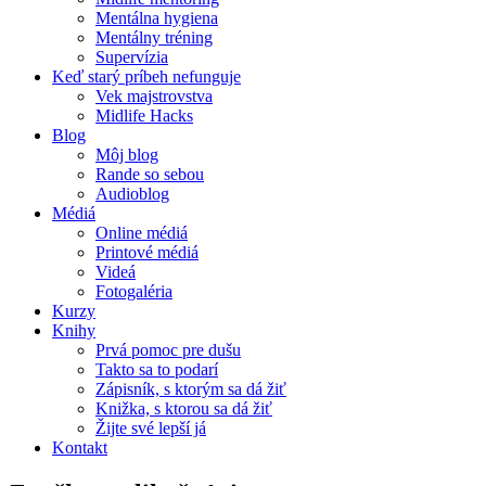
Mentálna hygiena
Mentálny tréning
Supervízia
Keď starý príbeh nefunguje
Vek majstrovstva
Midlife Hacks
Blog
Môj blog
Rande so sebou
Audioblog
Médiá
Online médiá
Printové médiá
Videá
Fotogaléria
Kurzy
Knihy
Prvá pomoc pre dušu
Takto sa to podarí
Zápisník, s ktorým sa dá žiť
Knižka, s ktorou sa dá žiť
Žijte své lepší já
Kontakt