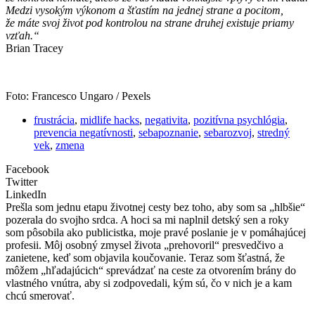
Medzi vysokým výkonom a šťastím na jednej strane a pocitom,
že máte svoj život pod kontrolou na strane druhej existuje priamy
vzťah.“
Brian Tracey
Foto: Francesco Ungaro / Pexels
frustrácia
,
midlife hacks
,
negativita
,
pozitívna psychlógia
,
prevencia negatívnosti
,
sebapoznanie
,
sebarozvoj
,
stredný
vek
,
zmena
Facebook
Twitter
LinkedIn
Prešla som jednu etapu životnej cesty bez toho, aby som sa „hlbšie“
pozerala do svojho srdca. A hoci sa mi naplnil detský sen a roky
som pôsobila ako publicistka, moje pravé poslanie je v pomáhajúcej
profesii. Môj osobný zmysel života „prehovoril“ presvedčivo a
zanietene, keď som objavila koučovanie. Teraz som šťastná, že
môžem „hľadajúcich“ sprevádzať na ceste za otvorením brány do
vlastného vnútra, aby si zodpovedali, kým sú, čo v nich je a kam
chcú smerovať.