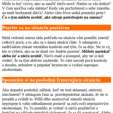
Môže to byť výzva, ako sa naučiť niečo nové. Niekto sa vás dotkol?
V čom spočíva vaša slabina? Kedy vás pochybnosti o sebe zmenšia
na malé bezbranné dieťa? Alebo vám život uniká pomedzi prsty?
Čo s tým môžete urobiť, aké zdroje potrebujete na zmenu?
Pozrite sa na situáciu pozitívne
Malá vedomá zmena uhla pohľadu na situáciu vám pomôže zmeniť
celkový pocit, a to, ako sa v danej situácii cítite. S odstupom a
nadhľadom získate mentálnu kontrolu nad tým, čo sa deje. Ste to vy,
kto si vyberá, ako sa na danú vec budete pozerať.
Môžete nariekať
alebo ísť a niečo urobiť.
Niečo malé a postupné, aby ste si dali
vedieť, že sa tým aktívne zaoberáte. To vám navodí pocit kontroly
a dosahu, nebudete si pripadať bezmocne a vydaní napospas
okolnostiam.
Spomeňte si na poslednú frustrujúcu situáciu
Ako dopadol posledný zážitok, keď ste boli sklamaní, otrávení,
znechutení? S odstupom času sa pravdepodobne ukázalo, že ste si
poradili a zvládli to. Príliš dlho analyzovať minulú situáciu
neprispeje k vašej odhodlanosti postaviť sa zoči-voči nepriaznivým
okolnostiam. To, čo pomôže, je vybrať si niečo použiteľné a
funkčné na základe minulých skúseností, čo sa dá zopakovať. Alebo