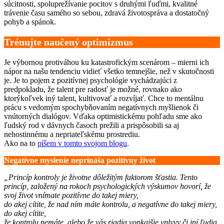
súcitnosti, spoluprežívanie pocitov s druhými ľuďmi, kvalitné
trávenie času samého so sebou, zdravá životospráva a dostatočný
pohyb a spánok.
Trénujte naučený optimizmus
Je výbornou protiváhou ku katastrofickým scenárom – mierni ich
nápor na našu tendenciu vidieť všetko temnejšie, než v skutočnosti
je. Je to pojem z pozitívnej psychológie vychádzajúci z
predpokladu, že talent pre radosť je možné, rovnako ako
ktorýkoľvek iný talent, kultivovať a rozvíjať. Chce to mentálnu
prácu s vedomým spochybňovaním negatívnych myšlienok či
vnútorných dialógov. Vďaka optimistickému pohľadu sme ako
ľudský rod v dávnych časoch prežili a prispôsobili sa aj
nehostinnému a nepriateľskému prostrediu.
Ako na to
píšem v tomto svojom blogu
.
Negatívne myslenie neprináša pozitívny život
„Princíp kontroly je životne dôležitým faktorom šťastia. Tento
princíp, založený na rokoch psychologických výskumov hovorí, že
svoj život vnímate pozitívne do takej miery,
do akej cítite, že nad ním máte kontrolu, a negatívne do takej miery,
do akej cítite,
že kontrolu nemáte, alebo že vás riadia vonkajšie vplyvy či iní ľudia.