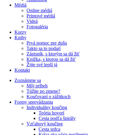
Médiá
Online médiá
Printové médiá
Videá
Fotogaléria
Kurzy
Knihy
Prvá pomoc pre dušu
Takto sa to podarí
Zápisník, s ktorým sa dá žiť
Knižka, s ktorou sa dá žiť
Žijte své lepší já
Kontakt
Zoznámme sa
Môj príbeh
Túžite po zmene?
Koučovaní o zážitkoch
Formy sprevádzania
Individuálny koučing
Teória hovorí
Cesta podľa špirály
Vzťahový koučing
Cesta srdca
Kríza ako vízia posilnenia