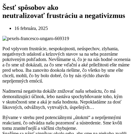
Šesť spôsobov ako
neutralizovať frustráciu a negativizmus
16 februára, 2025
Pod vplyvom frustrácie, nespokojnosti, neúspechov, zlyhania,
negatívnych udalostí a krízových stavov sa na seba pozeráme
pokriveným pohľadom. Nevšímame si, čo je na nás hodné ocenenia
a čo sme už dokázali, za čo sme vďační a aké príležitosti ešte máme
pred sebou. Iba zanovito dookola riešime, čo všetko by sme ešte
chceli, mohli, čo by bolo dobré, čo by nás rýchlo zbavilo
nepríjemných emócií.
Nadmerná negativita dokáže znižovať našu sebaúctu, čo má
demoralizujúci účinok, lebo nastáva spochybňovanie toho, kým
v skutočnosti sme a aká je naša hodnota. Nepokladáme za dosť
šikovných, odvážnych, vytrvalých, úspešných…
Bývame v strehu pred potenciálnymi „útokmi“ a nepríjemnými
reakciami, čo odvádza našu pozornosť a sústredenie. Sme kvôli
tomu zraniteľnejší a väčšmi chybujeme.
Snažíme sa nájsť vinníkov okolo seba, aby sme na niekoho zvalili