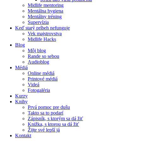
Midlife mentoring
Mentálna hygiena
Mentálny tréning
Supervízia
Keď starý príbeh nefunguje
Vek majstrovstva
Midlife Hacks
Blog
Môj blog
Rande so sebou
Audioblog
Médiá
Online médiá
Printové médiá
Videá
Fotogaléria
Kurzy
Knihy
Prvá pomoc pre dušu
Takto sa to podarí
Zápisník, s ktorým sa dá žiť
Knižka, s ktorou sa dá žiť
Žijte své lepší já
Kontakt