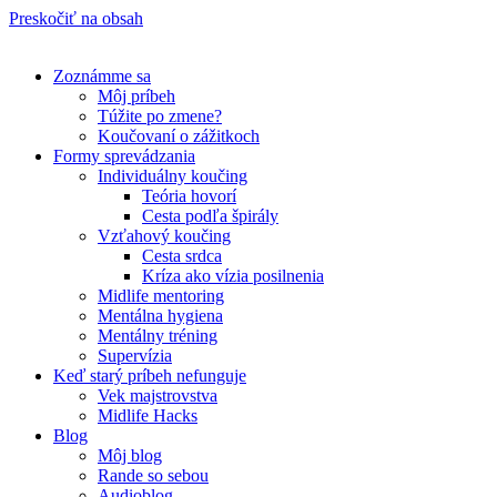
Preskočiť na obsah
Zoznámme sa
Môj príbeh
Túžite po zmene?
Koučovaní o zážitkoch
Formy sprevádzania
Individuálny koučing
Teória hovorí
Cesta podľa špirály
Vzťahový koučing
Cesta srdca
Kríza ako vízia posilnenia
Midlife mentoring
Mentálna hygiena
Mentálny tréning
Supervízia
Keď starý príbeh nefunguje
Vek majstrovstva
Midlife Hacks
Blog
Môj blog
Rande so sebou
Audioblog