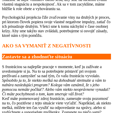
vlastnú stagnáciu a nespokojnosť. Ak sa v tom zacyklíme, máme
bližšie k role obete a vyhováraniu sa.
Psychologická projekcia čiže zvaľovanie viny na druhých je proces,
pri ktorom človek popiera svoje vlastné negatívne impulzy, zatiaľ čo
ich prisudzuje druhým. Všetci sme k tomu náchylní v čase osobnej
krízy. Aby sme takýto stav zvládali, potrebujeme si osvojiť zásady,
ktoré nám s tým pomôžu.
AKO SA VYMANIŤ Z NEGATÍVNOSTI
Zastavte sa a zhodnoťte situáciu
S frustráciou sa najlepšie pracuje v momente, keď ju zažívate a
uvedomujete si ju. Na to sa potrebujete pristaviť pri svojom
prežívaní a zamyslieť sa nad tým, čo vašu frustráciu vyvolalo.
Spôsobilo ju to, že niekto mešká na dohodnuté stretnutie a vám to
nabúra nasledujúci program? Kolega vám oznámil, že s jeho
pomocou nemáte počítať? Alebo vám niekto neoprávnene vynadal?
Či máte pochybnosti o tom, kam smeruje váš život?
Keď máte pomenovaný zdroj frustrácie, zamerajte svoju pozornosť
na to, čo pozitívne z tejto situácie viete vyťažiť. Napríklad, ak niekto
mešká, môžete ten čas využiť na odpovedanie na správy, alebo si
vydýchnete a usporiadate myšlienky. Zostanete na niečo sami?