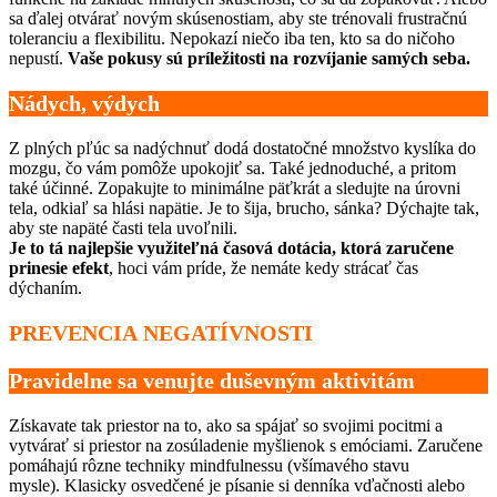
sa ďalej otvárať novým skúsenostiam, aby ste trénovali frustračnú
toleranciu a flexibilitu. Nepokazí niečo iba ten, kto sa do ničoho
nepustí.
Vaše pokusy sú príležitosti na rozvíjanie samých seba.
Nádych, výdych
Z plných pľúc sa nadýchnuť dodá dostatočné množstvo kyslíka do
mozgu, čo vám pomôže upokojiť sa. Také jednoduché, a pritom
také účinné. Zopakujte to minimálne päťkrát a sledujte na úrovni
tela, odkiaľ sa hlási napätie. Je to šija, brucho, sánka? Dýchajte tak,
aby ste napäté časti tela uvoľnili.
Je to tá najlepšie využiteľná časová dotácia, ktorá zaručene
prinesie efekt
, hoci vám príde, že nemáte kedy strácať čas
dýchaním.
PREVENCIA NEGATÍVNOSTI
Pravidelne sa venujte duševným aktivitám
Získavate tak priestor na to, ako sa spájať so svojimi pocitmi a
vytvárať si priestor na zosúladenie myšlienok s emóciami. Zaručene
pomáhajú rôzne techniky mindfulnessu (všímavého stavu
mysle). Klasicky osvedčené je písanie si denníka vďačnosti alebo