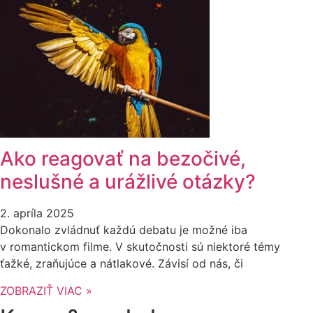
Ako reagovať na bezočivé,
neslušné a urážlivé otázky?
2. apríla 2025
Dokonalo zvládnuť každú debatu je možné iba
v romantickom filme. V skutočnosti sú niektoré témy
ťažké, zraňujúce a nátlakové. Závisí od nás, či
ZOBRAZIŤ VIAC »