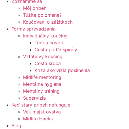
Zoznámme sa
Môj príbeh
Túžite po zmene?
Koučovaní o zážitkoch
Formy sprevádzania
Individuálny koučing
Teória hovorí
Cesta podľa špirály
Vzťahový koučing
Cesta srdca
Kríza ako vízia posilnenia
Midlife mentoring
Mentálna hygiena
Mentálny tréning
Supervízia
Keď starý príbeh nefunguje
Vek majstrovstva
Midlife Hacks
Blog