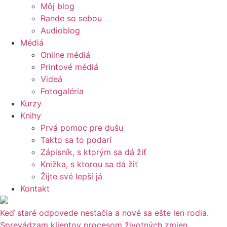
Môj blog
Rande so sebou
Audioblog
Médiá
Online médiá
Printové médiá
Videá
Fotogaléria
Kurzy
Knihy
Prvá pomoc pre dušu
Takto sa to podarí
Zápisník, s ktorým sa dá žiť
Knižka, s ktorou sa dá žiť
Žijte své lepší já
Kontakt
Keď staré odpovede nestačia a nové sa ešte len rodia.
Sprevádzam klientov procesom životných zmien,