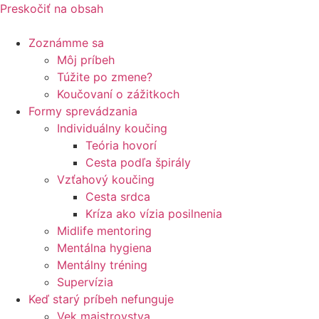
Preskočiť na obsah
Zoznámme sa
Môj príbeh
Túžite po zmene?
Koučovaní o zážitkoch
Formy sprevádzania
Individuálny koučing
Teória hovorí
Cesta podľa špirály
Vzťahový koučing
Cesta srdca
Kríza ako vízia posilnenia
Midlife mentoring
Mentálna hygiena
Mentálny tréning
Supervízia
Keď starý príbeh nefunguje
Vek majstrovstva