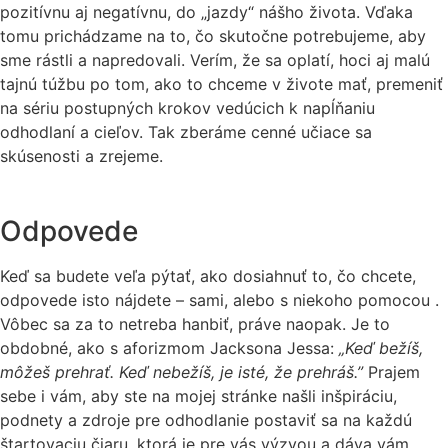
pozitívnu aj negatívnu, do „jazdy“ nášho života. Vďaka
tomu prichádzame na to, čo skutočne potrebujeme, aby
sme rástli a napredovali. Verím, že sa oplatí, hoci aj malú
tajnú túžbu po tom, ako to chceme v živote mať, premeniť
na sériu postupných krokov vedúcich k napĺňaniu
odhodlaní a cieľov. Tak zberáme cenné učiace sa
skúsenosti a zrejeme.
Odpovede
Keď sa budete veľa pýtať, ako dosiahnuť to, čo chcete,
odpovede isto nájdete – sami, alebo s niekoho pomocou .
Vôbec sa za to netreba hanbiť, práve naopak. Je to
obdobné, ako s aforizmom Jacksona Jessa:
„Keď bežíš,
môžeš prehrať. Keď nebežíš, je isté, že prehráš.”
Prajem
sebe i vám, aby ste na mojej stránke našli inšpiráciu,
podnety a zdroje pre odhodlanie postaviť sa na každú
štartovaciu čiaru, ktorá je pre vás výzvou a dáva vám