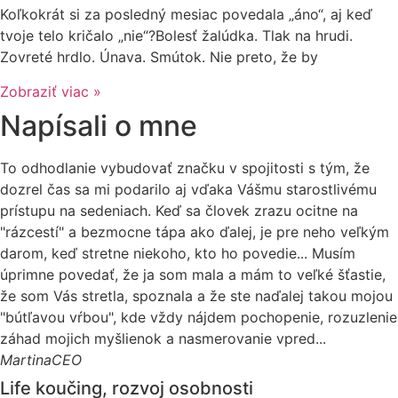
Koľkokrát si za posledný mesiac povedala „áno“, aj keď
tvoje telo kričalo „nie“?Bolesť žalúdka. Tlak na hrudi.
Zovreté hrdlo. Únava. Smútok. Nie preto, že by
Zobraziť viac »
Napísali o mne
To odhodlanie vybudovať značku v spojitosti s tým, že
dozrel čas sa mi podarilo aj vďaka Vášmu starostlivému
prístupu na sedeniach. Keď sa človek zrazu ocitne na
"rázcestí" a bezmocne tápa ako ďalej, je pre neho veľkým
darom, keď stretne niekoho, kto ho povedie... Musím
úprimne povedať, že ja som mala a mám to veľké šťastie,
že som Vás stretla, spoznala a že ste naďalej takou mojou
"bútľavou vŕbou", kde vždy nájdem pochopenie, rozuzlenie
záhad mojich myšlienok a nasmerovanie vpred...
Martina
CEO
Life koučing, rozvoj osobnosti