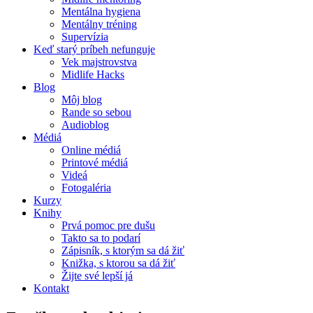
Mentálna hygiena
Mentálny tréning
Supervízia
Keď starý príbeh nefunguje
Vek majstrovstva
Midlife Hacks
Blog
Môj blog
Rande so sebou
Audioblog
Médiá
Online médiá
Printové médiá
Videá
Fotogaléria
Kurzy
Knihy
Prvá pomoc pre dušu
Takto sa to podarí
Zápisník, s ktorým sa dá žiť
Knižka, s ktorou sa dá žiť
Žijte své lepší já
Kontakt