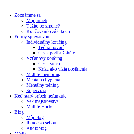
Preskočiť
na
Zoznámme sa
obsah
Môj príbeh
Túžite po zmene?
Koučovaní o zážitkoch
Formy sprevádzania
Individuálny koučing
Teória hovorí
Cesta podľa špirály
Vzťahový koučing
Cesta srdca
Kríza ako vízia posilnenia
Midlife mentoring
Mentálna hygiena
Mentálny tréning
Supervízia
Keď starý príbeh nefunguje
Vek majstrovstva
Midlife Hacks
Blog
Môj blog
Rande so sebou
Audioblog
Médiá