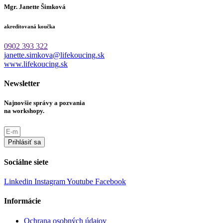
Mgr. Janette Šimková
akreditovaná koučka
0902 393 322
janette.simkova@lifekoucing.sk
www.lifekoucing.sk
Newsletter
Najnovšie správy a pozvania
na workshopy.
Prihlásiť sa
Sociálne siete
Linkedin
Instagram
Youtube
Facebook
Informácie
Ochrana osobných údajov