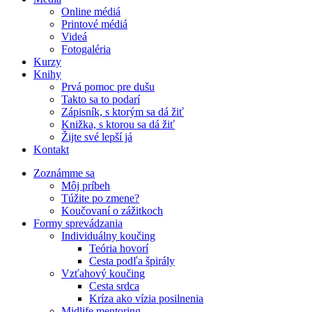
Online médiá
Printové médiá
Videá
Fotogaléria
Kurzy
Knihy
Prvá pomoc pre dušu
Takto sa to podarí
Zápisník, s ktorým sa dá žiť
Knižka, s ktorou sa dá žiť
Žijte své lepší já
Kontakt
Zoznámme sa
Môj príbeh
Túžite po zmene?
Koučovaní o zážitkoch
Formy sprevádzania
Individuálny koučing
Teória hovorí
Cesta podľa špirály
Vzťahový koučing
Cesta srdca
Kríza ako vízia posilnenia
Midlife mentoring