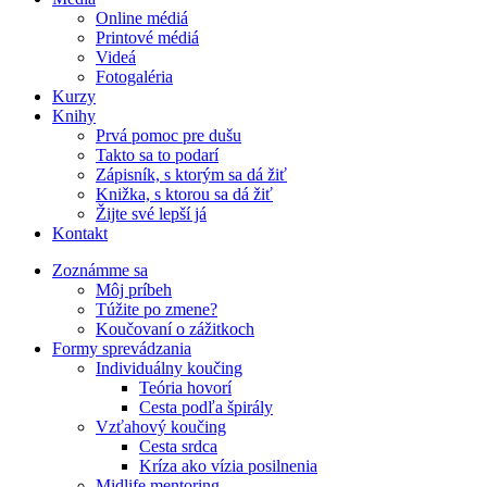
Online médiá
Printové médiá
Videá
Fotogaléria
Kurzy
Knihy
Prvá pomoc pre dušu
Takto sa to podarí
Zápisník, s ktorým sa dá žiť
Knižka, s ktorou sa dá žiť
Žijte své lepší já
Kontakt
Zoznámme sa
Môj príbeh
Túžite po zmene?
Koučovaní o zážitkoch
Formy sprevádzania
Individuálny koučing
Teória hovorí
Cesta podľa špirály
Vzťahový koučing
Cesta srdca
Kríza ako vízia posilnenia
Midlife mentoring