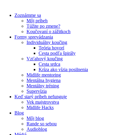
Preskočiť
na
Zoznámme sa
obsah
Môj príbeh
Túžite po zmene?
Koučovaní o zážitkoch
Formy sprevádzania
Individuálny koučing
Teória hovorí
Cesta podľa špirály
Vzťahový koučing
Cesta srdca
Kríza ako vízia posilnenia
Midlife mentoring
Mentálna hygiena
Mentálny tréning
Supervízia
Keď starý príbeh nefunguje
Vek majstrovstva
Midlife Hacks
Blog
Môj blog
Rande so sebou
Audioblog
Médiá