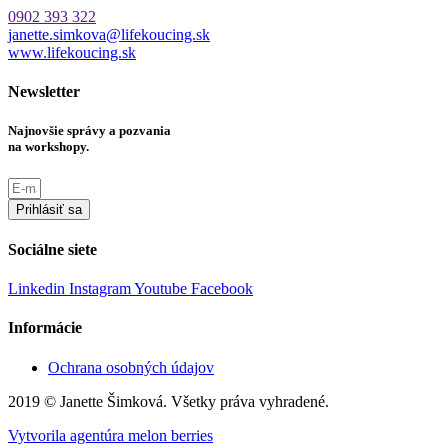
0902 393 322
janette.simkova@lifekoucing.sk
www.lifekoucing.sk
Newsletter
Najnovšie správy a pozvania
na workshopy.
Prihlásiť sa
Sociálne siete
Linkedin
Instagram
Youtube
Facebook
Informácie
Ochrana osobných údajov
2019 © Janette Šimková. Všetky práva vyhradené.
Vytvorila agentúra melon berries