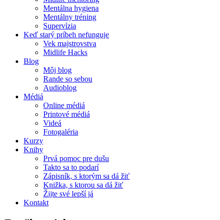
Mentálna hygiena
Mentálny tréning
Supervízia
Keď starý príbeh nefunguje
Vek majstrovstva
Midlife Hacks
Blog
Môj blog
Rande so sebou
Audioblog
Médiá
Online médiá
Printové médiá
Videá
Fotogaléria
Kurzy
Knihy
Prvá pomoc pre dušu
Takto sa to podarí
Zápisník, s ktorým sa dá žiť
Knižka, s ktorou sa dá žiť
Žijte své lepší já
Kontakt