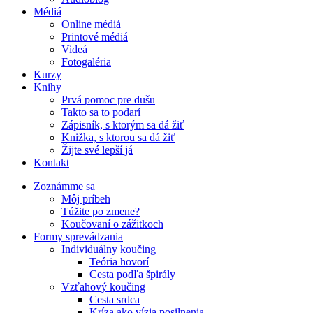
Médiá
Online médiá
Printové médiá
Videá
Fotogaléria
Kurzy
Knihy
Prvá pomoc pre dušu
Takto sa to podarí
Zápisník, s ktorým sa dá žiť
Knižka, s ktorou sa dá žiť
Žijte své lepší já
Kontakt
Zoznámme sa
Môj príbeh
Túžite po zmene?
Koučovaní o zážitkoch
Formy sprevádzania
Individuálny koučing
Teória hovorí
Cesta podľa špirály
Vzťahový koučing
Cesta srdca
Kríza ako vízia posilnenia