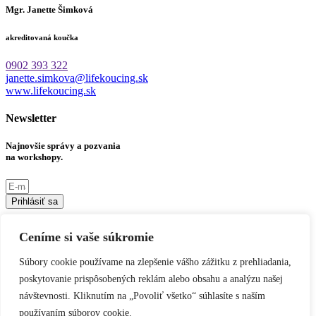
Mgr. Janette Šimková
akreditovaná koučka
0902 393 322
janette.simkova@lifekoucing.sk
www.lifekoucing.sk
Newsletter
Najnovšie správy a pozvania
na workshopy.
Prihlásiť sa
Sociálne siete
Ceníme si vaše súkromie
Linkedin
Instagram
Youtube
Facebook
Súbory cookie používame na zlepšenie vášho zážitku z prehliadania,
poskytovanie prispôsobených reklám alebo obsahu a analýzu našej
Informácie
návštevnosti. Kliknutím na „Povoliť všetko“ súhlasíte s naším
Ochrana osobných údajov
používaním súborov cookie.