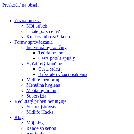
Preskočiť na obsah
Zoznámme sa
Môj príbeh
Túžite po zmene?
Koučovaní o zážitkoch
Formy sprevádzania
Individuálny koučing
Teória hovorí
Cesta podľa špirály
Vzťahový koučing
Cesta srdca
Kríza ako vízia posilnenia
Midlife mentoring
Mentálna hygiena
Mentálny tréning
Supervízia
Keď starý príbeh nefunguje
Vek majstrovstva
Midlife Hacks
Blog
Môj blog
Rande so sebou
Audioblog