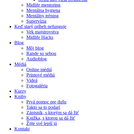
Midlife mentoring
Mentálna hygiena
Mentálny tréning
Supervízia
Keď starý príbeh nefunguje
Vek majstrovstva
Midlife Hacks
Blog
Môj blog
Rande so sebou
Audioblog
Médiá
Online médiá
Printové médiá
Videá
Fotogaléria
Kurzy
Knihy
Prvá pomoc pre dušu
Takto sa to podarí
Zápisník, s ktorým sa dá žiť
Knižka, s ktorou sa dá žiť
Žijte své lepší já
Kontakt