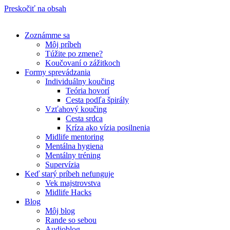
Preskočiť na obsah
Zoznámme sa
Môj príbeh
Túžite po zmene?
Koučovaní o zážitkoch
Formy sprevádzania
Individuálny koučing
Teória hovorí
Cesta podľa špirály
Vzťahový koučing
Cesta srdca
Kríza ako vízia posilnenia
Midlife mentoring
Mentálna hygiena
Mentálny tréning
Supervízia
Keď starý príbeh nefunguje
Vek majstrovstva
Midlife Hacks
Blog
Môj blog
Rande so sebou
Audioblog