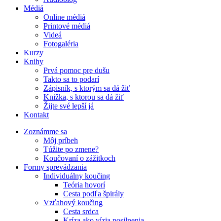
Médiá
Online médiá
Printové médiá
Videá
Fotogaléria
Kurzy
Knihy
Prvá pomoc pre dušu
Takto sa to podarí
Zápisník, s ktorým sa dá žiť
Knižka, s ktorou sa dá žiť
Žijte své lepší já
Kontakt
Zoznámme sa
Môj príbeh
Túžite po zmene?
Koučovaní o zážitkoch
Formy sprevádzania
Individuálny koučing
Teória hovorí
Cesta podľa špirály
Vzťahový koučing
Cesta srdca
Kríza ako vízia posilnenia