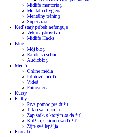
Midlife mentoring
Mentálna hygiena
Mentálny tréning
Supervízia
Keď starý príbeh nefunguje
Vek majstrovstva
Midlife Hacks
Blog
Môj blog
Rande so sebou
Audioblog
Médiá
Online médiá
Printové médiá
Videá
Fotogaléria
Kurzy
Knihy
Prvá pomoc pre dušu
Takto sa to podarí
Zápisník, s ktorým sa dá žiť
Knižka, s ktorou sa dá žiť
Žijte své lepší já
Kontakt