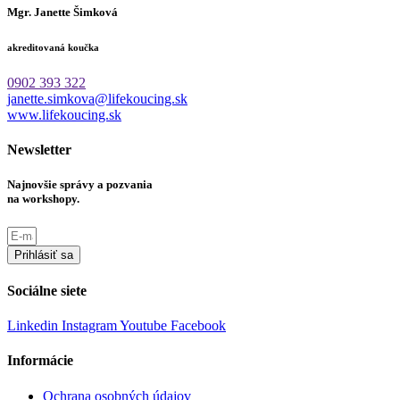
Mgr. Janette Šimková
akreditovaná koučka
0902 393 322
janette.simkova@lifekoucing.sk
www.lifekoucing.sk
Newsletter
Najnovšie správy a pozvania
na workshopy.
Prihlásiť sa
Sociálne siete
Linkedin
Instagram
Youtube
Facebook
Informácie
Ochrana osobných údajov