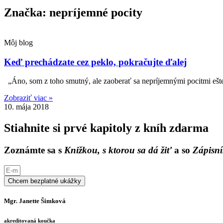
Značka: nepríjemné pocity
Môj blog
Keď prechádzate cez peklo, pokračujte ďalej
„Áno, som z toho smutný, ale zaoberať sa nepríjemnými pocitmi ešte 
Zobraziť viac »
10. mája 2018
Stiahnite si prvé kapitoly z kníh zdarma
Zoznámte sa s
Knižkou, s ktorou sa dá žiť
a so
Zápisní
Chcem bezplatné ukážky
Mgr. Janette Šimková
akreditovaná koučka