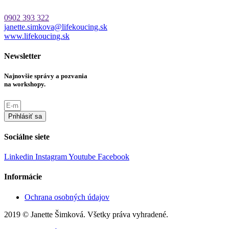
0902 393 322
janette.simkova@lifekoucing.sk
www.lifekoucing.sk
Newsletter
Najnovšie správy a pozvania
na workshopy.
Prihlásiť sa
Sociálne siete
Linkedin
Instagram
Youtube
Facebook
Informácie
Ochrana osobných údajov
2019 © Janette Šimková. Všetky práva vyhradené.