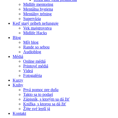
Midlife mentoring
Mentálna hygiena
Mentálny tréning
Supervízia
Keď starý príbeh nefunguje
Vek majstrovstva
Midlife Hacks
Blog
Môj blog
Rande so sebou
Audioblog
Médiá
Online médiá
Printové médiá
Videá
Fotogaléria
Kurzy
Knihy
Prvá pomoc pre dušu
Takto sa to podarí
Zápisník, s ktorým sa dá žiť
Knižka, s ktorou sa dá žiť
Žijte své lepší já
Kontakt