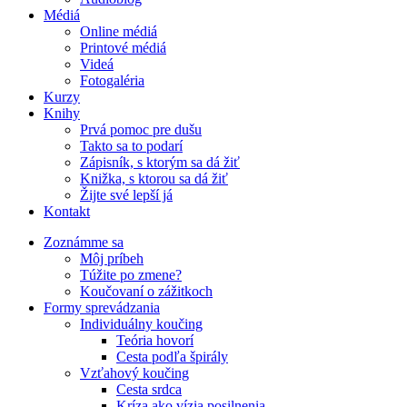
Médiá
Online médiá
Printové médiá
Videá
Fotogaléria
Kurzy
Knihy
Prvá pomoc pre dušu
Takto sa to podarí
Zápisník, s ktorým sa dá žiť
Knižka, s ktorou sa dá žiť
Žijte své lepší já
Kontakt
Zoznámme sa
Môj príbeh
Túžite po zmene?
Koučovaní o zážitkoch
Formy sprevádzania
Individuálny koučing
Teória hovorí
Cesta podľa špirály
Vzťahový koučing
Cesta srdca
Kríza ako vízia posilnenia