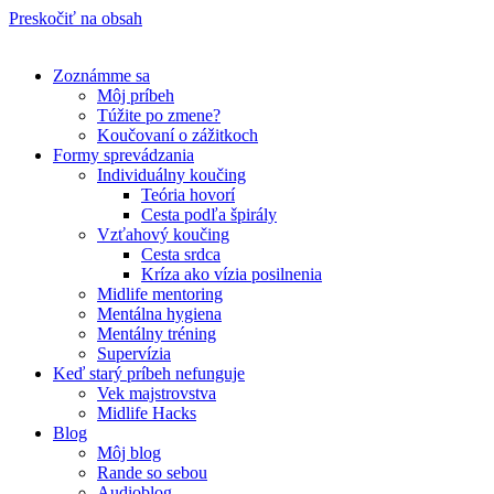
Preskočiť na obsah
Zoznámme sa
Môj príbeh
Túžite po zmene?
Koučovaní o zážitkoch
Formy sprevádzania
Individuálny koučing
Teória hovorí
Cesta podľa špirály
Vzťahový koučing
Cesta srdca
Kríza ako vízia posilnenia
Midlife mentoring
Mentálna hygiena
Mentálny tréning
Supervízia
Keď starý príbeh nefunguje
Vek majstrovstva
Midlife Hacks
Blog
Môj blog
Rande so sebou
Audioblog