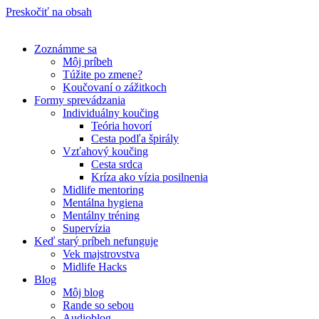
Preskočiť na obsah
Zoznámme sa
Môj príbeh
Túžite po zmene?
Koučovaní o zážitkoch
Formy sprevádzania
Individuálny koučing
Teória hovorí
Cesta podľa špirály
Vzťahový koučing
Cesta srdca
Kríza ako vízia posilnenia
Midlife mentoring
Mentálna hygiena
Mentálny tréning
Supervízia
Keď starý príbeh nefunguje
Vek majstrovstva
Midlife Hacks
Blog
Môj blog
Rande so sebou
Audioblog