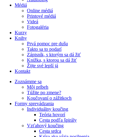
Médiá
Online médiá
Printové médiá
Videá
Fotogaléria
Kurzy
Knihy
Prvá pomoc pre dušu
Takto sa to podarí
Zápisník, s ktorým sa dá žiť
Knižka, s ktorou sa dá žiť
Žijte své lepší já
Kontakt
Zoznámme sa
Môj príbeh
Túžite po zmene?
Koučovaní o zážitkoch
Formy sprevádzania
Individuálny koučing
Teória hovorí
Cesta podľa špirály
Vzťahový koučing
Cesta srdca
Kríza ako vízia posilnenia