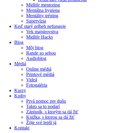
Midlife mentoring
Mentálna hygiena
Mentálny tréning
Supervízia
Keď starý príbeh nefunguje
Vek majstrovstva
Midlife Hacks
Blog
Môj blog
Rande so sebou
Audioblog
Médiá
Online médiá
Printové médiá
Videá
Fotogaléria
Kurzy
Knihy
Prvá pomoc pre dušu
Takto sa to podarí
Zápisník, s ktorým sa dá žiť
Knižka, s ktorou sa dá žiť
Žijte své lepší já
Kontakt